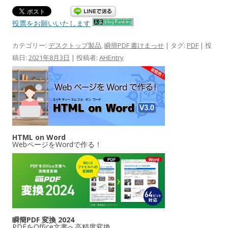
投票をお願いいたします
カテゴリー:
デスクトップ製品
,
瞬簡PDF 書けまっせ
| タグ:
PDF
| 投
稿日:
2021年8月3日
|
投稿者:
AHEntry
HTML on Word
WebページをWordで作る！
瞬簡PDF 変換 2024
PDFをOffice文書へ高精度変換