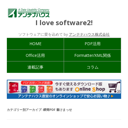
I love software2!
ソフトウェアに愛を込めて by
アンテナハウス株式会社
HOME
PDF活用
Office活用
Formatter/XML関係
連載記事
コラム
カテゴリー別アーカイブ:
瞬簡PDF 書けまっせ