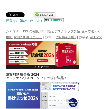
投票をお願いいたします
カテゴリー:
PDF の編集
,
PDF 製品
,
デスクトップ製品
,
使用方法・利
用例
,
瞬簡PDF 書けまっせ
| 投稿日:
2021年6月8日
|
投稿者:
AHEntry
瞬簡PDF 統合版 2024
アンテナハウスPDFソフトの統合製品！