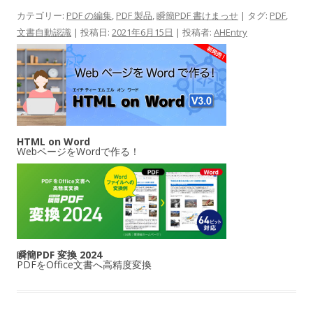
カテゴリー:
PDF の編集
,
PDF 製品
,
瞬簡PDF 書けまっせ
| タグ:
PDF
,
文書自動認識
| 投稿日:
2021年6月15日
|
投稿者:
AHEntry
HTML on Word
WebページをWordで作る！
瞬簡PDF 変換 2024
PDFをOffice文書へ高精度変換