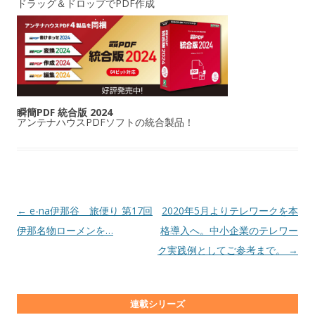
ドラッグ＆ドロップでPDF作成
瞬簡PDF 統合版 2024
アンテナハウスPDFソフトの統合製品！
投稿ナビゲーション
←
e-na伊那谷 旅便り 第17回
2020年5月よりテレワークを本
伊那名物ローメンを…
格導入へ。中小企業のテレワー
ク実践例としてご参考まで。
→
連載シリーズ