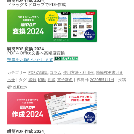
瞬簡PDF 作成 2024
ドラッグ＆ドロップでPDF作成
瞬簡PDF 変換 2024
PDFをOffice文書へ高精度変換
投票をお願いいたします
カテゴリー:
PDF の編集
,
コラム
,
使用方法・利用例
,
瞬簡PDF 書けま
っせ
| タグ:
印影
,
印鑑
,
押印
,
電子署名
| 投稿日:
2020年5月1日
|
投稿
者:
AHEntry
瞬簡PDF 作成 2024