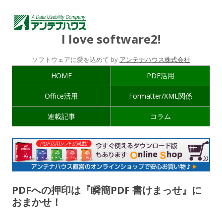
I love software2!
ソフトウェアに愛を込めて by
アンテナハウス株式会社
HOME
PDF活用
Office活用
Formatter/XML関係
連載記事
コラム
PDFへの押印は『瞬簡PDF 書けまっせ』に
おまかせ！