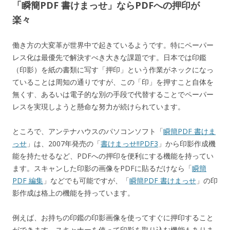
「瞬簡PDF 書けまっせ」ならPDFへの押印が
楽々
働き方の大変革が世界中で起きているようです。特にペーパー
レス化は最優先で解決すべき大きな課題です。日本では印鑑
（印影）を紙の書類に写す「押印」という作業がネックになっ
ていることは周知の通りですが、この「印」を押すこと自体を
無くす、あるいは電子的な別の手段で代替することでペーパー
レスを実現しようと懸命な努力が続けられています。
ところで、アンテナハウスのパソコンソフト「
瞬簡PDF 書けま
っせ
」は、2007年発売の「
書けまっせ!!PDF3
」から印影作成機
能を持たせるなど、PDFへの押印を便利にする機能を持ってい
ます。スキャンした印影の画像をPDFに貼るだけなら「
瞬簡
PDF 編集
」などでも可能ですが、「
瞬簡PDF 書けまっせ
」の印
影作成は格上の機能を持っています。
例えば、お持ちの印鑑の印影画像を使ってすぐに押印すること
ができます。スキャナーを使って印影を取り込む機能もありま