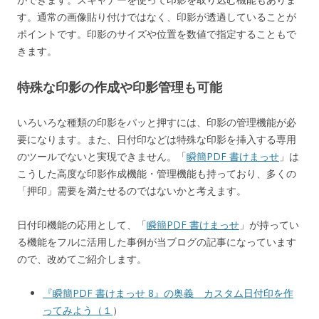
す。通常の画像貼り付けではなく、印影が透過していることが
ポイントです。印影のサイズや位置を数値で指定することもで
きます。
特殊な印影の作成や印影管理も可能
いろいろな種類の印影をパッと押すには、印影の管理機能が必
要になります。また、日付印などは特殊な印影を挿入する専用
のツールでないと実現できません。「
瞬簡PDF 書けまっせ
」は
こうした高度な印影作成機能・管理機能も持っており、多くの
「押印」需要を満たせるのではないかと考えます。
日付印機能の応用として、「
瞬簡PDF 書けまっせ
」が持ってい
る機能をフルに活用した事例が当ブログの記事になっています
ので、改めてご紹介します。
『瞬簡PDF 書けまっせ 8』の奥義 カスタム日付印を作
ってみよう（１
）