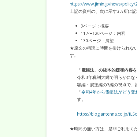
https://www.jimin.jp/news/policy
上記の資料の、次に示す3カ所に
9ページ：概要
117〜120ページ：内容
130ページ：展望
★原文の精読に時間を掛けられない
す。
「電帳法」の抜本的緩和内容をY
令和3年税制大綱で明らかにな
容編・展望編の3編の視点で、
「
令和4年から電帳法がどう変
す。
https://blog.antenna.co.jp/ILS
★時間の無い方は、是非ご利用く