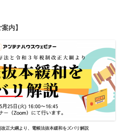
ご案内】
制改正大綱より、電帳法抜本緩和をズバリ解説