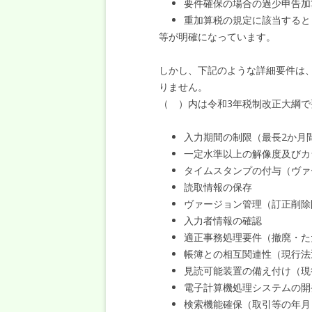
要件確保の場合の過少申告加
重加算税の規定に該当すると
等が明確になっています。
しかし、下記のような詳細要件は
りません。
（ ）内は令和3年税制改正大綱
入力期間の制限（最長2か月
一定水準以上の解像度及びカ
タイムスタンプの付与（ヴァ
読取情報の保存
ヴァージョン管理（訂正削除
入力者情報の確認
適正事務処理要件（撤廃・た
帳簿との相互関連性（現行法
見読可能装置の備え付け（現
電子計算機処理システムの開
検索機能確保（取引等の年月