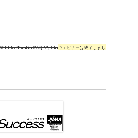
。
WN_nS2GG6y9RoaGwCWQfWjBXw
ウェビナーは終了しまし