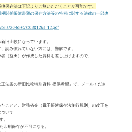
帳簿保存法は下記よりご覧いただくことが可能です。
国税関係帳簿書類の保存方法等の特例に関する法律の一部改
bills/204diet/st030126s_12.pdf
の新旧比較になっています。
て、読み慣れていない方には、難解です。
筆者（益田）が作成した資料を差し上げますので、
改正法案の新旧比較特別資料_提供希望」で、メールくださ
ったことと、財務省令（電子帳簿保存法施行規則）の改正を
について
す。
た印刷保存が不可になる。