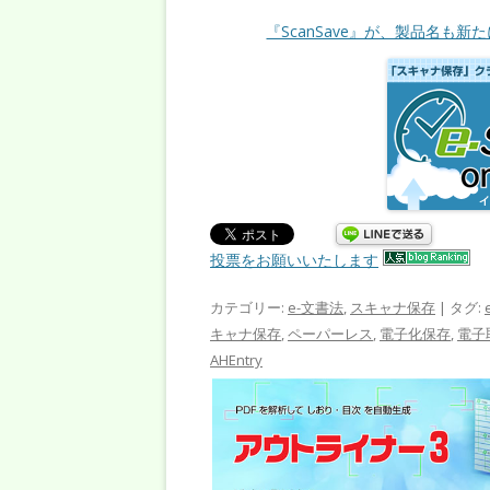
『ScanSave』が、製品名も新た
投票をお願いいたします
カテゴリー:
e-文書法
,
スキャナ保存
| タグ:
キャナ保存
,
ペーパーレス
,
電子化保存
,
電子
AHEntry