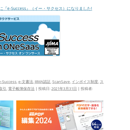
に『e-Success』（イー・サクセス）になりました!
e-Success
,
e-文書法
,
JIIMA認証
,
ScanSave
,
インボイス制度
,
ス
取引
,
電子帳簿保存法
| 投稿日:
2021年3月31日
|
投稿者: