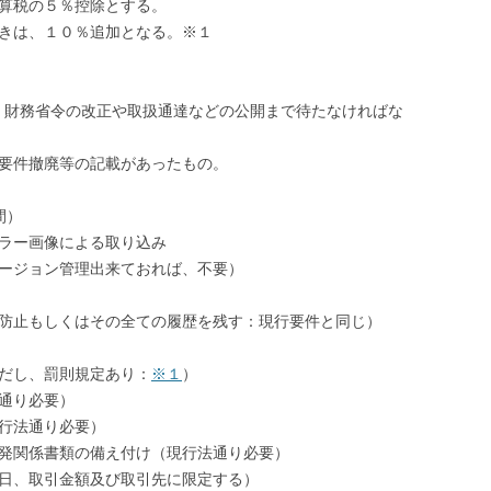
算税の５％控除とする。
きは、１０％追加となる。※１
、財務省令の改正や取扱通達などの公開まで待たなければな
で要件撤廃等の記載があったもの。
間）
ラー画像による取り込み
ージョン管理出来ておれば、不要）
防止もしくはその全ての履歴を残す：現行要件と同じ）
だし、罰則規定あり：
※１
）
通り必要）
行法通り必要）
発関係書類の備え付け（現行法通り必要）
日、取引金額及び取引先に限定する）