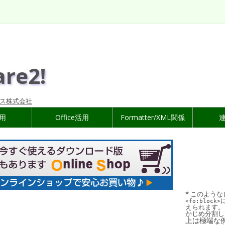
are2!
ス株式会社
活用
Office活用
Formatter/XML関係
* このよう
<fo:block>
えられます。
かじめ分割し
上は極端な