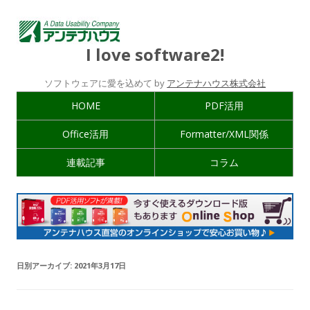
I love software2!
ソフトウェアに愛を込めて by
アンテナハウス株式会社
HOME
PDF活用
Office活用
Formatter/XML関係
連載記事
コラム
日別アーカイブ:
2021年3月17日