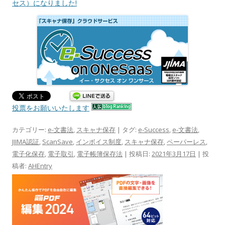
セス）になりました!
投票をお願いいたします
カテゴリー:
e-文書法
,
スキャナ保存
| タグ:
e-Success
,
e-文書法
,
JIIMA認証
,
ScanSave
,
インボイス制度
,
スキャナ保存
,
ペーパーレス
,
電子化保存
,
電子取引
,
電子帳簿保存法
| 投稿日:
2021年3月17日
|
投
稿者:
AHEntry