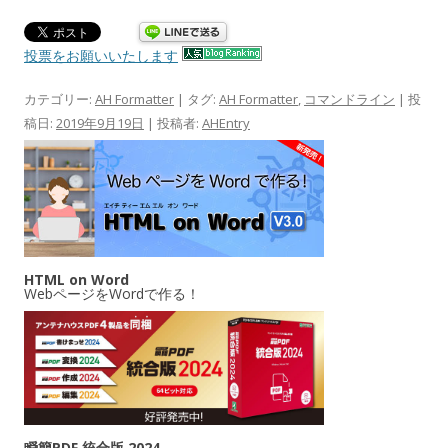
投票をお願いいたします
カテゴリー:
AH Formatter
| タグ:
AH Formatter
,
コマンドライン
| 投
稿日:
2019年9月19日
|
投稿者:
AHEntry
HTML on Word
WebページをWordで作る！
瞬簡PDF 統合版 2024