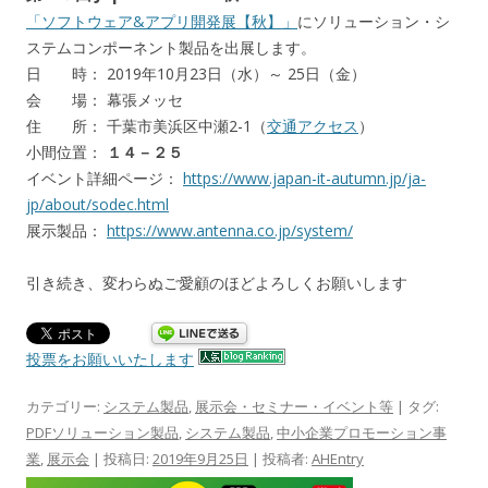
「ソフトウェア&アプリ開発展【秋】」
にソリューション・シ
ステムコンポーネント製品を出展します。
日 時： 2019年10月23日（水）～ 25日（金）
会 場： 幕張メッセ
住 所： 千葉市美浜区中瀬2-1（
交通アクセス
）
小間位置：
１４－２５
イベント詳細ページ：
https://www.japan-it-autumn.jp/ja-
jp/about/sodec.html
展示製品：
https://www.antenna.co.jp/system/
引き続き、変わらぬご愛顧のほどよろしくお願いします
投票をお願いいたします
カテゴリー:
システム製品
,
展示会・セミナー・イベント等
| タグ:
PDFソリューション製品
,
システム製品
,
中小企業プロモーション事
業
,
展示会
| 投稿日:
2019年9月25日
|
投稿者:
AHEntry