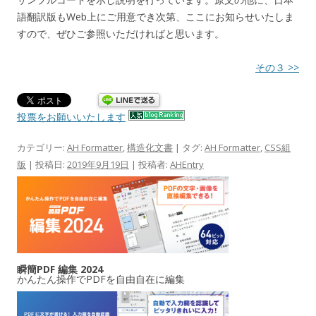
語翻訳版もWeb上にご用意でき次第、ここにお知らせいたしま
すので、ぜひご参照いただければと思います。
その３ >>
投票をお願いいたします
カテゴリー:
AH Formatter
,
構造化文書
| タグ:
AH Formatter
,
CSS組
版
| 投稿日:
2019年9月19日
|
投稿者:
AHEntry
瞬簡PDF 編集 2024
かんたん操作でPDFを自由自在に編集