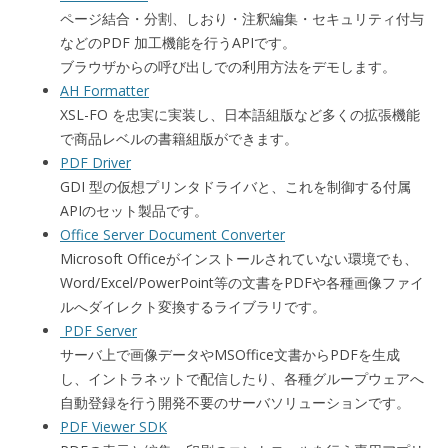
ページ結合・分割、しおり・注釈編集・セキュリティ付与
などのPDF 加工機能を行うAPIです。
ブラウザからの呼び出しでの利用方法をデモします。
AH Formatter
XSL-FO を忠実に実装し、日本語組版など多くの拡張機能
で商品レベルの書籍組版ができます。
PDF Driver
GDI 型の仮想プリンタドライバと、これを制御する付属
APIのセット製品です。
Office Server Document Converter
Microsoft Officeがインストールされていない環境でも、
Word/Excel/PowerPoint等の文書をPDFや各種画像ファイ
ルへダイレクト変換するライブラリです。
PDF Server
サーバ上で画像データやMSOffice文書からPDFを生成
し、イントラネットで配信したり、各種グループウェアへ
自動登録を行う開発不要のサーバソリューションです。
PDF Viewer SDK