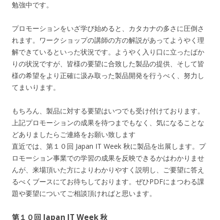
勉強中です。
プロモーションをいざ学び始めると、カタカナの多さに圧倒さ
れます。ワークショップの講師の方の解説があってようやく理
解できているといった状況です。ようやく入り口に立ったばか
りの状況ですが、皆様の要望に合致した製品の提供、そして皆
様の希望をより正確に汲み取った製品開発を行うべく、努力し
てまいります。
もちろん、製品に対する要望はいつでも受け付けております。
上記プロモーションの成果を待つまでもなく、気になることな
どありましたらご連絡をお願い致します
直近では、第１０回 Japan IT Week 秋に製品を出展します。プ
ロモーション事業での学習の成果を反映できるかはわかりませ
んが、来場頂いた方によりわかりやすく説明し、ご要望に答え
るべくブースにてお待ちしております。ぜひPDFにまつわる課
題や要望についてご相談頂ければと思います。
第１０回 Japan IT Week 秋