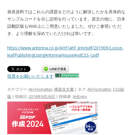
発表資料ではこれらの課題をどのように解決したかを具体的な
サンプルコードを示し説明を行っています。原文の他に、日本
語翻訳版もWeb上にご用意いたしました。ぜひご参照いただ
き、より理解を深めていただければ幸いです。
https://www.antenna.co.jp/AHF/ahf_jirei/pdf/201909/Loose-
leafPublishingUsingAntennaHouseAndCSS-J.pdf
投票をお願いいたします
カテゴリー:
AH Formatter
,
構造化文書
| タグ:
AH Formatter
,
CSS組
版
| 投稿日:
2019年9月26日
|
投稿者:
AHEntry