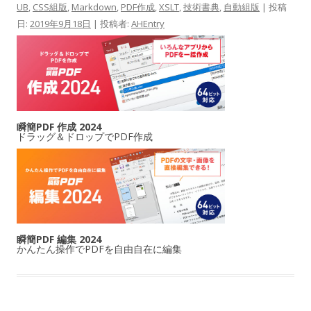
UB
,
CSS組版
,
Markdown
,
PDF作成
,
XSLT
,
技術書典
,
自動組版
| 投稿
日:
2019年9月18日
|
投稿者:
AHEntry
瞬簡PDF 作成 2024
ドラッグ＆ドロップでPDF作成
瞬簡PDF 編集 2024
かんたん操作でPDFを自由自在に編集