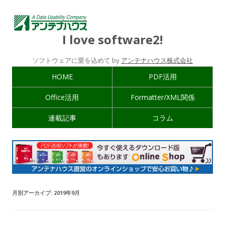
I love software2!
ソフトウェアに愛を込めて by
アンテナハウス株式会社
HOME
PDF活用
Office活用
Formatter/XML関係
連載記事
コラム
月別アーカイブ:
2019年9月