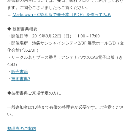
本書籍の内容については、先日、弊社ブログでご紹介しており
ます。ご関心ございましたらご覧ください。
→
Markdown＋CSS組版で冊子本（PDF）を作ってみる
◆ 技術書典概要
・開催日時：2019年9月22日（日） 11:00～17:00
・開催場所：池袋サンシャインシティ2/3F 展示ホールC/D（文
化会館ビル2/3F）
・サークル名とブース番号：アンテナハウスCAS電子出版（き
45D）
・
販売書籍
・
技術書典7
◆技術書典ご来場予定の方に
一般参加者は13時まで有償の整理券が必要です。ご注意くださ
い。
整理券のご案内