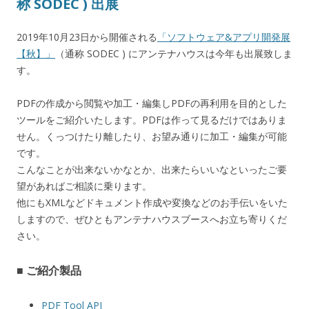
称 SODEC ) 出展
2019年10月23日から開催される
「ソフトウェア&アプリ開発展
【秋】」
（通称 SODEC ) にアンテナハウスは今年も出展致しま
す。
PDFの作成から閲覧や加工・編集しPDFの再利用を目的とした
ツールをご紹介いたします。PDFは作って見るだけではありま
せん。くっつけたり離したり、お望み通りに加工・編集が可能
です。
こんなことが出来ないかなとか、出来たらいいなといったご要
望があればご相談に乗ります。
他にもXMLなどドキュメント作成や変換などのお手伝いをいた
しますので、ぜひともアンテナハウスブースへお立ち寄りくだ
さい。
■ ご紹介製品
PDF Tool API