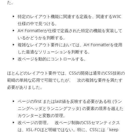
た。
特定のレイアウト機能に関連する定義を、関連するW3C
仕様の中で見つける。
AH Formatterが仕様で定義された特定の機能を実装して
いるかどうかを判断する。
複雑なレイアウト要件においては、AH Formatterを使用
した最適なソリューションを判断する。
改ページを動的にコントロールする。
ほとんどのレイアウト要件では、CSSの開発は通常のCSS技術の
範疇の単純な応用で可能でしたが、 次の複雑な要件を満たす
必要がありました。
ページのfirst またはlast値を反映する必要がある柱 (ラン
ニングヘッダとランニングフッタ) の要素の境界を越えた
カウンターと変数の管理。
改ページの管理。 改ページ制御のCSSセマンティクス
は、XSL-FOほど明確ではない。特に、CSSには「keep