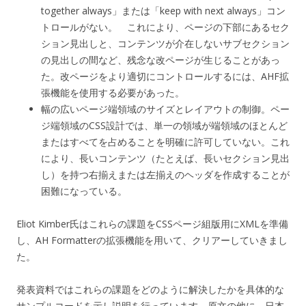
together always」または「keep with next always」コン
トロールがない。 これにより、ページの下部にあるセク
ション見出しと、コンテンツが介在しないサブセクション
の見出しの間など、残念な改ページが生じることがあっ
た。改ページをより適切にコントロールするには、AHF拡
張機能を使用する必要があった。
幅の広いページ端領域のサイズとレイアウトの制御。ペー
ジ端領域のCSS設計では、単一の領域が端領域のほとんど
またはすべてを占めることを明確に許可していない。これ
により、長いコンテンツ（たとえば、長いセクション見出
し）を持つ右揃えまたは左揃えのヘッダを作成することが
困難になっている。
Eliot Kimber氏はこれらの課題をCSSページ組版用にXMLを準備
し、AH Formatterの拡張機能を用いて、クリアーしていきまし
た。
発表資料ではこれらの課題をどのように解決したかを具体的な
サンプルコードを示し説明を行っています。原文の他に、日本