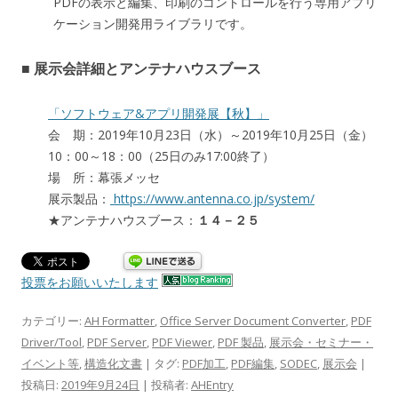
PDFの表示と編集、印刷のコントロールを行う専用アプリ
ケーション開発用ライブラリです。
■ 展示会詳細とアンテナハウスブース
「ソフトウェア&アプリ開発展【秋】」
会 期：2019年10月23日（水）～2019年10月25日（金）
10：00～18：00（25日のみ17:00終了）
場 所：幕張メッセ
展示製品：
https://www.antenna.co.jp/system/
★アンテナハウスブース：
１４－２５
投票をお願いいたします
カテゴリー:
AH Formatter
,
Office Server Document Converter
,
PDF
Driver/Tool
,
PDF Server
,
PDF Viewer
,
PDF 製品
,
展示会・セミナー・
イベント等
,
構造化文書
| タグ:
PDF加工
,
PDF編集
,
SODEC
,
展示会
|
投稿日:
2019年9月24日
|
投稿者:
AHEntry