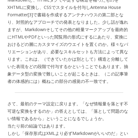
XHTMLに変換し、CSSでスタイルを付与しAntenna House
Formatter[3]で書籍を作成するアンテナハウスの第二部とな
り、対照的なアプローチでの発表となりました。少し話が逸れ
ますが、Markdownそしてその他の軽量マークアップを最終的
にHTMLやPDFといった閲覧用の形式にするにあたり、変換に
おけるどの層にカスタマイズのウエイトを置くのか。様々なバ
リエーションがあり、必要なスキルセットも方法によって異な
ります。これは、（できていたかは別として）構造と分離して
いた表現をどの段階で付与するかということでもあります。抽
象データ型の変換で難しいことが起こるときは、（この記事筆
者の体感的には）概ねこの部分の感覚の不一致です。
さて、最初のテーマ設定に戻ります。「なぜ情報量を落とす不
可逆な変換をするのか」の答えとしては、「落として問題のな
い情報であるから」ということになるでしょうか。
当たり前の結論ではあります。
しかし「保存形式はXMLより必ずMarkdownがいいのだ」とい