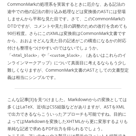
CommonMarkの処理系を実装するときに厄介な、ある記法の
途中での他の記法の割り込み処理などは変換後のASTには登場
しませんから平和な見た目です。さて、このCommonMarkの
DTDですが、コメントや見た目の調整のための改行を含めても
90行程度。さらにこのXMLは変換前はCommonMark文書です
から、おおよそどんな見た目の記述がこの構造になるかの対応
付けも整理をつけやすいのではないでしょうか。
「
」や「
」（あるいはこれらのイ
<html_block>
<custom_block>
ンラインマークアップ）について真面目に考えるならもう少し
難しくなりますが、CommonMark文書のASTとしての文書型定
義は相当にシンプルです。
こんな記事[3]を見つけました。Markdownからの変換としては
多くはLaTeX、近頃はCSS組版などがありますが、ASTをXML
で出力できるならこういったアプローチも可能ですね。目的に
よってはMarkdownを変換したXHTMLから更に変形するよりも
単純な記述で求めるPDF出力を得られるでしょう。
ところで、アンテナハウス製品には最近のフォントも組版でき