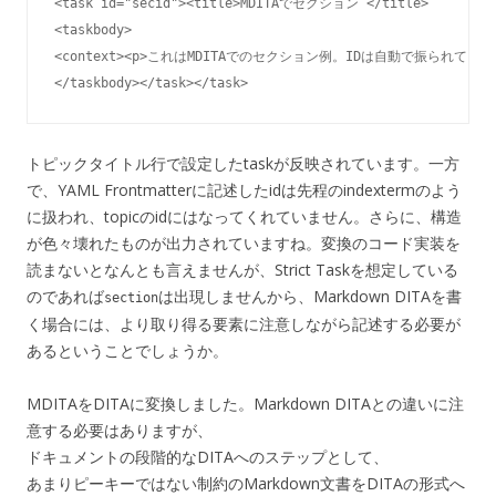
<task id="secid"><title>MDITAでセクション </title>

<taskbody>

<context><p>これはMDITAでのセクション例。IDは自動で振られています。<
</taskbody></task></task>
トピックタイトル行で設定したtaskが反映されています。一方
で、YAML Frontmatterに記述したidは先程のindextermのよう
に扱われ、topicのidにはなってくれていません。さらに、構造
が色々壊れたものが出力されていますね。変換のコード実装を
読まないとなんとも言えませんが、Strict Taskを想定している
のであれば
は出現しませんから、Markdown DITAを書
section
く場合には、より取り得る要素に注意しながら記述する必要が
あるということでしょうか。
MDITAをDITAに変換しました。Markdown DITAとの違いに注
意する必要はありますが、
ドキュメントの段階的なDITAへのステップとして、
あまりピーキーではない制約のMarkdown文書をDITAの形式へ