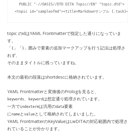
  PUBLIC "-//OASIS//DTD DITA Topic//EN" "topic.dtd">

topic のidはYAML Frontmatterで指定した通りになっていま
す。
「
」「
」囲みで要素の追加マークアップを行う記法は処理さ
{
}
れず、
そのままタイトルに残っていますね。
本文の最初の段落はshortdescに格納されています。
YAML Frontmatterと変換後のPrologを見ると、
、
は想定通り処理されています。
keywords
keyword
一方で
は汎用の
要素
indexterm
data
に
と
として格納されてしまいました。
name
value
YAML FrontmatterのKeyValueはLwDITAの対応範囲内で処理さ
れていることが分かります。