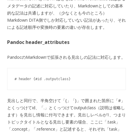
メタデータの記述に対応していたり、Markdownとしての基本
的な記法は共通しますが、（少なくとも今のところ）
Markdown DITA側でしか対応していない記法があったり、それ
による記述順序や変換時の要素の違いが存在します。
Pandoc header_attributes
PandocのMarkdownで拡張される見出しの記法に対応します。
# header {#id .outputclass}
見出しと同行で、半角空けて「{」「}」で囲まれた箇所に「#」
とくっつけてid、「.」とくっつけてoutputclass（説明は省略し
ます）を見出し情報に付与できます。見出しレベルが1、つまり
トピックタイトルとなる見出し要素の場合、ここに「.task」
「.concept」「.reference」と記述すると、それぞれ「task」