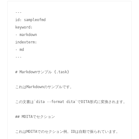
---

id: sampleofmd

keyword:

- markdown

indexterm:

- md

---

# Markdownサンプル {.task}

これはMarkdownのサンプルです。

この文書は`dita --format dita`でDITA形式に変換されます。

## MDITAでセクション

これはMDITAでのセクション例。IDは自動で振られています。