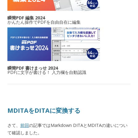
瞬簡PDF 編集 2024
かんたん操作でPDFを自由自在に編集
瞬簡PDF 書けまっせ 2024
PDFに文字が書ける！ 入力欄を自動認識
MDITAをDITAに変換する
さて、
前回
の記事ではMarkdown DITAとMDITAの違いについ
て確認しました。