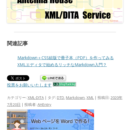
関連記事
Markdown＋CSS組版で冊子本（PDF）を作ってみる
XMLエディタで始めるリッチなMarkdown入門？
投票をお願いいたします
カテゴリー:
XML-DITA
| タグ:
DTD
,
Markdown
,
XML
| 投稿日:
2020年
7月20日
|
投稿者:
AHEntry