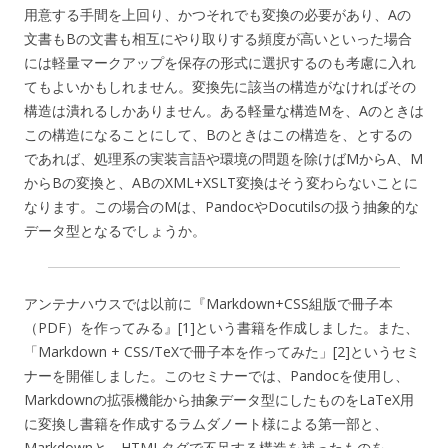
用意する手間を上回り、かつそれでも変換の必要があり、Aの
文書もBの文書も相互にやり取りする頻度が高いといった場合
には軽量マークアップを保存の形式に選択するのも考慮に入れ
てもよいかもしれません。変換先に該当の構造がなければその
構造は潰れるしかありません。ある軽量な構造Mを、Aのときは
この構造になることにして、Bのときはこの構造を、とするの
であれば、処理系の実装言語や環境の問題を除けばMからA、M
からBの変換と、ABのXML+XSLT変換はそう変わらないことに
なります。この場合のMは、PandocやDocutilsの扱う抽象的な
データ型となるでしょうか。
アンテナハウスでは以前に『Markdown+CSS組版で冊子本
（PDF）を作ってみる』[1]という書籍を作成しました。また、
「Markdown + CSS/TeXで冊子本を作ってみた」[2]というセミ
ナーを開催しました。このセミナーでは、Pandocを使用し、
Markdownの拡張機能から抽象データ型にしたものをLaTeX用
に変換し書籍を作成するラムダノート様による第一部と、
Markdownと、HTMLタグで不足する構造を補ったものを