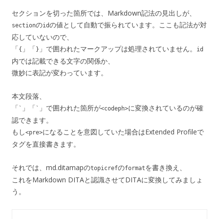
セクションを切った箇所では、Markdown記法の見出しが、
の
の値として自動で振られています。ここも記法が対
section
id
応していないので、
「
」「
」で囲われたマークアップは処理されていません。
{
}
id
内では記載できる文字の関係か、
微妙に表記が変わっています。
本文段落、
「
」「
」で囲われた箇所が
に変換されているのが確
`
`
<codeph>
認できます。
もし
になることを意図していた場合はExtended Profileで
<pre>
タグを直接書きます。
それでは、md.ditamapの
の
を書き換え、
topicref
format
これをMarkdown DITAと認識させてDITAに変換してみましょ
う。