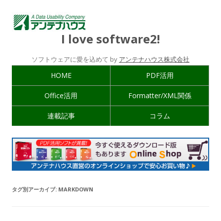
I love software2!
ソフトウェアに愛を込めて by
アンテナハウス株式会社
HOME
PDF活用
Office活用
Formatter/XML関係
連載記事
コラム
タグ別アーカイブ:
MARKDOWN