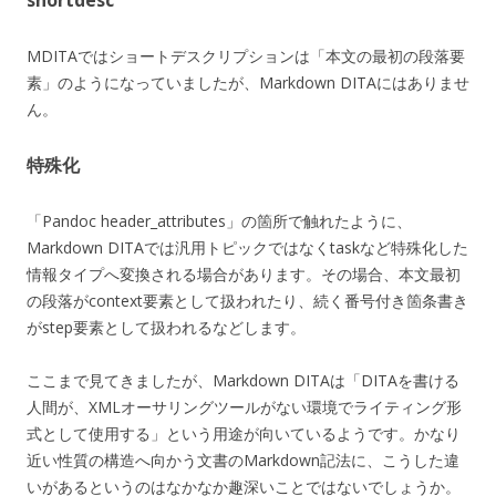
MDITAではショートデスクリプションは「本文の最初の段落要
素」のようになっていましたが、Markdown DITAにはありませ
ん。
特殊化
「Pandoc header_attributes」の箇所で触れたように、
Markdown DITAでは汎用トピックではなくtaskなど特殊化した
情報タイプへ変換される場合があります。その場合、本文最初
の段落がcontext要素として扱われたり、続く番号付き箇条書き
がstep要素として扱われるなどします。
ここまで見てきましたが、Markdown DITAは「DITAを書ける
人間が、XMLオーサリングツールがない環境でライティング形
式として使用する」という用途が向いているようです。かなり
近い性質の構造へ向かう文書のMarkdown記法に、こうした違
いがあるというのはなかなか趣深いことではないでしょうか。