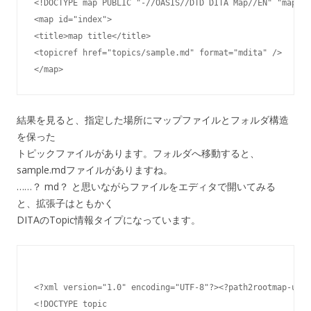
<!DOCTYPE map PUBLIC "-//OASIS//DTD DITA Map//EN" "map.dt
<map id="index">

<title>map title</title>

<topicref href="topics/sample.md" format="mdita" />

</map>
結果を見ると、指定した場所にマップファイルとフォルダ構造
を保った
トピックファイルがあります。フォルダへ移動すると、
sample.mdファイルがありますね。
……？ md？ と思いながらファイルをエディタで開いてみる
と、拡張子はともかく
DITAのTopic情報タイプになっています。
<?xml version="1.0" encoding="UTF-8"?><?path2rootmap-uri 
<!DOCTYPE topic
