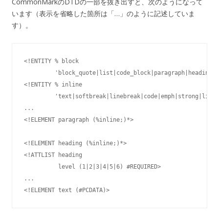
CommonMarkのDTDの一部を抜き出すと、次のようになって
います（表示を省略した箇所は「…」のように記述していま
す）。
<!ENTITY % block

         'block_quote|list|code_block|paragraph|heading|t
<!ENTITY % inline

         'text|softbreak|linebreak|code|emph|strong|link|
...

<!ELEMENT paragraph (%inline;)*>

<!ELEMENT heading (%inline;)*>

<!ATTLIST heading

          level (1|2|3|4|5|6) #REQUIRED>

...
