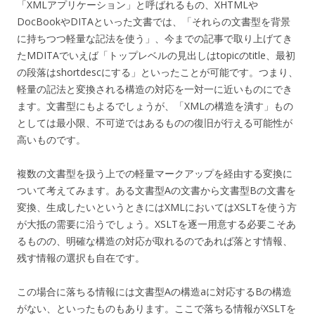
「XMLアプリケーション」と呼ばれるもの、XHTMLや
DocBookやDITAといった文書では、「それらの文書型を背景
に持ちつつ軽量な記法を使う」、今までの記事で取り上げてき
たMDITAでいえば「トップレベルの見出しはtopicのtitle、最初
の段落はshortdescにする」といったことが可能です。つまり、
軽量の記法と変換される構造の対応を一対一に近いものにでき
ます。文書型にもよるでしょうが、「XMLの構造を潰す」もの
としては最小限、不可逆ではあるものの復旧が行える可能性が
高いものです。
複数の文書型を扱う上での軽量マークアップを経由する変換に
ついて考えてみます。ある文書型Aの文書から文書型Bの文書を
変換、生成したいというときにはXMLにおいてはXSLTを使う方
が大抵の需要に沿うでしょう。XSLTを逐一用意する必要こそあ
るものの、明確な構造の対応が取れるのであれば落とす情報、
残す情報の選択も自在です。
この場合に落ちる情報には文書型Aの構造aに対応するBの構造
がない、といったものもあります。ここで落ちる情報がXSLTを