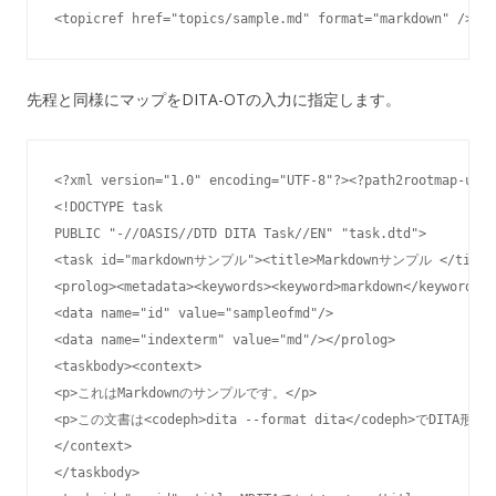
<topicref href="topics/sample.md" format="markdown" />
先程と同様にマップをDITA-OTの入力に指定します。
<?xml version="1.0" encoding="UTF-8"?><?path2rootmap-uri 
<!DOCTYPE task

PUBLIC "-//OASIS//DTD DITA Task//EN" "task.dtd">

<task id="markdownサンプル"><title>Markdownサンプル </title>
<prolog><metadata><keywords><keyword>markdown</keyword></
<data name="id" value="sampleofmd"/>

<data name="indexterm" value="md"/></prolog>

<taskbody><context>

<p>これはMarkdownのサンプルです。</p>

<p>この文書は<codeph>dita --format dita</codeph>でDITA
</context>

</taskbody>
