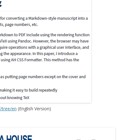
/tree/en
(English Version)