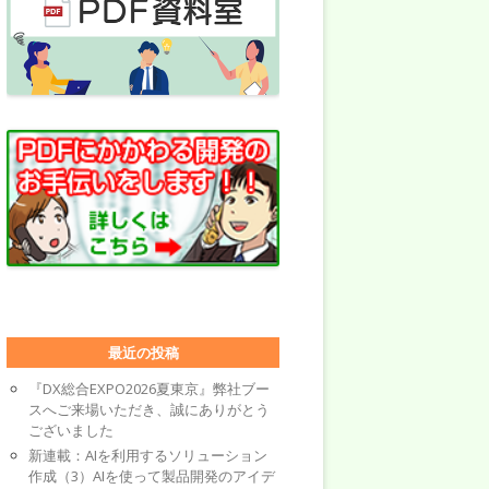
最近の投稿
『DX総合EXPO2026夏東京』弊社ブー
スへご来場いただき、誠にありがとう
ございました
新連載：AIを利用するソリューション
作成（3）AIを使って製品開発のアイデ