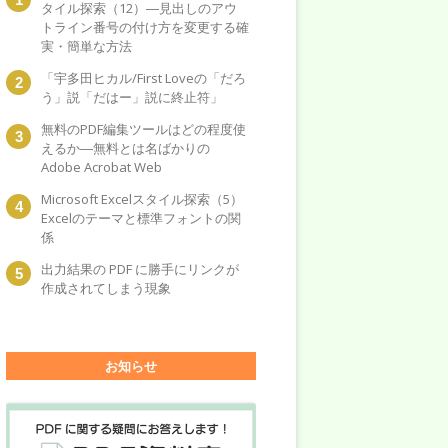
タイル探索（12）―見出しのアウ
トライン番号の付け方を変更する確
実・簡単な方法
「宇多田ヒカル/First Loveの「だろ
う」説「だはー」説に終止符」
無料のPDF編集ツールはどの程度使
えるか―無料とは名ばかりの
Adobe Acrobat Web
Microsoft Excelスタイル探索（5）
Excelのテーマと標準フォントの関
係
出力結果の PDF に勝手にリンクが
作成されてしまう現象
お知らせ