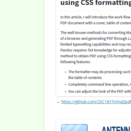
→
https://github.com/2SC1815J/md2pdf