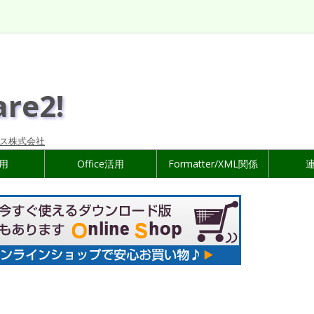
are2!
ス株式会社
活用
Office活用
Formatter/XML関係