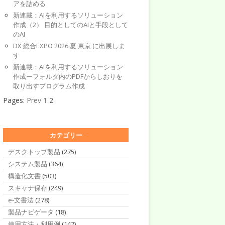
アを詰める
新連載：AIを利用するソリューション
作成（2） 目的としてのAIと手段として
のAI
DX 総合EXPO 2026 夏 東京 に出展しま
す
新連載：AIを利用するソリューション
作成ーフォルダ内のPDFからしおりを
取り出すプログラム作成
Pages:
Prev
1
2
カテゴリー
デスクトップ製品
(275)
システム製品
(364)
構造化文書
(503)
スキャナ保存
(249)
e-文書法
(278)
製品ナビゲータ
(18)
使用方法・利用例
(147)