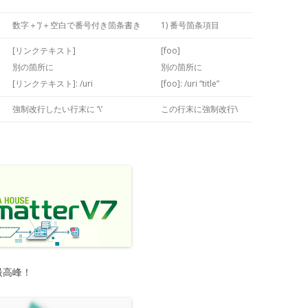
```
数字＋’)’＋空白で番号付き箇条書き
1) 番号箇条項目
[リンクテキスト]
[foo]
別の箇所に
別の箇所に
[リンクテキスト]: /uri
[foo]: /uri “title”
強制改行したい行末に ‘\’
この行末に強制改行\
最高峰！