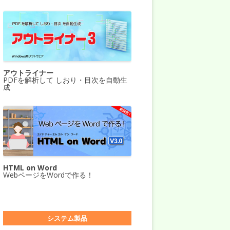
アウトライナー
PDFを解析して しおり・目次を自動生
成
HTML on Word
WebページをWordで作る！
システム製品