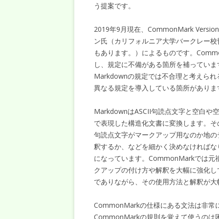
う提案です。
2019年9月現在、
CommonMark
Vers
ン氏（カリフォルニア大学バークレー校哲
もあります。）によるものです。Commo
し、規定に不備がある箇所を補っています
Markdownの規定では不合理と考えら
異なる規定を導入している箇所がありま
MarkdownはASCII句読点文字と
で表現した構造化文書に変換します。その
句読点文字がマークアップ用なのか地の
釈するか、などを細かく決めなければなり
になっています。CommonMarkでは
クアップの付け方や解釈を大幅に強化して
でありながら、その使用方法と解釈が大
CommonMarkの仕様にある文法は
CommonMarkの規則を覚えて使う