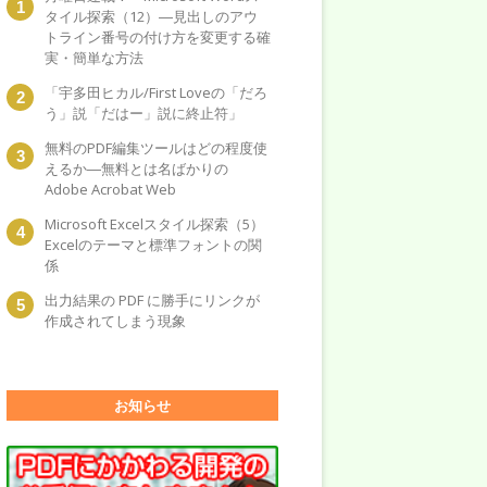
タイル探索（12）―見出しのアウ
トライン番号の付け方を変更する確
実・簡単な方法
「宇多田ヒカル/First Loveの「だろ
う」説「だはー」説に終止符」
無料のPDF編集ツールはどの程度使
えるか―無料とは名ばかりの
Adobe Acrobat Web
Microsoft Excelスタイル探索（5）
Excelのテーマと標準フォントの関
係
出力結果の PDF に勝手にリンクが
作成されてしまう現象
お知らせ