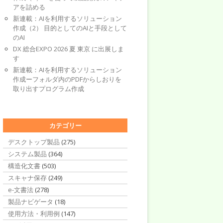
アを詰める
新連載：AIを利用するソリューション
作成（2） 目的としてのAIと手段として
のAI
DX 総合EXPO 2026 夏 東京 に出展しま
す
新連載：AIを利用するソリューション
作成ーフォルダ内のPDFからしおりを
取り出すプログラム作成
カテゴリー
デスクトップ製品
(275)
システム製品
(364)
構造化文書
(503)
スキャナ保存
(249)
e-文書法
(278)
製品ナビゲータ
(18)
使用方法・利用例
(147)