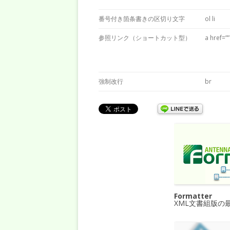
番号付き箇条書きの区切り文字
ol li
参照リンク（ショートカット型）
a href=””
強制改行
br
Formatter
XML文書組版の