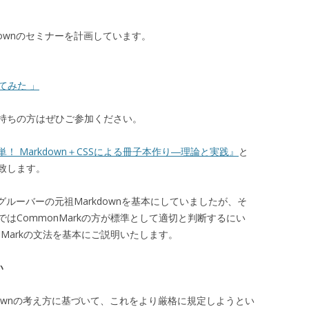
downのセミナーを計画しています。
ってみた 」
持ちの方はぜひご参加ください。
単！ Markdown＋CSSによる冊子本作り―理論と実践』
と
致します。
はグルーバーの元祖Markdownを基本にしていましたが、そ
はCommonMarkの方が標準として適切と判断するにい
nMarkの文法を基本にご説明いたします。
い
downの考え方に基づいて、これをより厳格に規定しようとい