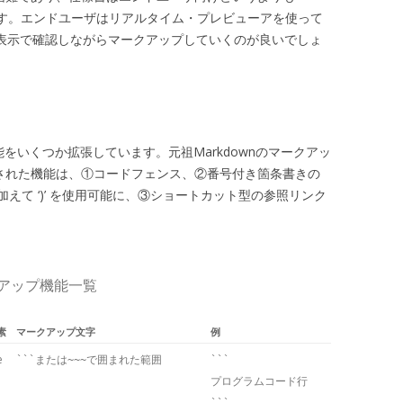
えます。エンドユーザはリアルタイム・プレビューアを使って
L表示で確認しながらマークアップしていくのが良いでしょ
の機能をいくつか拡張しています。元祖Markdownのマークアッ
追加された機能は、①コードフェンス、②番号付き箇条書きの
のみに加えて ‘)’ を使用可能に、③ショートカット型の参照リンク
クアップ機能一覧
素
マークアップ文字
例
e
```または~~~で囲まれた範囲
```
プログラムコード行