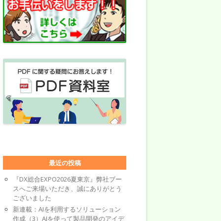
最近の投稿
『DX総合EXPO2026夏東京』弊社ブー
スへご来場いただき、誠にありがとう
ございました
新連載：AIを利用するソリューション
作成（3）AIを使って製品開発のアイデ