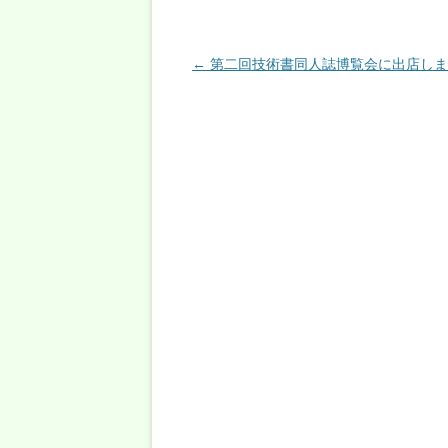
投稿ナビゲーション
←
第二回技術書同人誌博覧会に出店しま