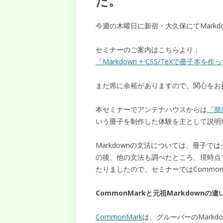
た。
今週の木曜日に新宿・大久保にてMark
セミナーのご案内はこちらより：
「Markdown + CSS/TeXで冊子本を作
まだ席に余裕がありますので、関心をお
本セミナーでアンテナハウスからは
『簡
いう冊子を制作した体験を主として説明
Markdownの文法については、冊子で
の後、他の文法も調べたところ、現時点で
たりましたので、セミナーではCommo
CommonMarkと元祖Markdownの違
CommonMark
は、グルーバーのMark