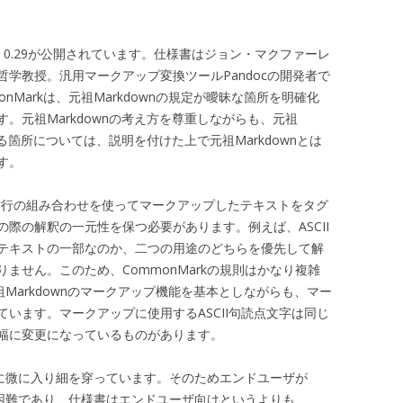
ion 0.29が公開されています。仕様書はジョン・マクファーレ
学教授。汎用マークアップ変換ツールPandocの開発者で
nMarkは、元祖Markdownの規定が曖昧な箇所を明確化
。元祖Markdownの考え方を尊重しながらも、元祖
れる箇所については、説明を付けた上で元祖Markdownとは
す。
空白や空行の組み合わせを使ってマークアップしたテキストをタグ
際の解釈の一元性を保つ必要があります。例えば、ASCII
テキストの一部なのか、二つの用途のどちらを優先して解
ません。このため、CommonMarkの規則はかなり複雑
元祖Markdownのマークアップ機能を基本としながらも、マー
います。マークアップに使用するASCII句読点文字は同じ
幅に変更になっているものがあります。
非常に微に入り細を穿っています。そのためエンドユーザが
のは困難であり、仕様書はエンドユーザ向けというよりも