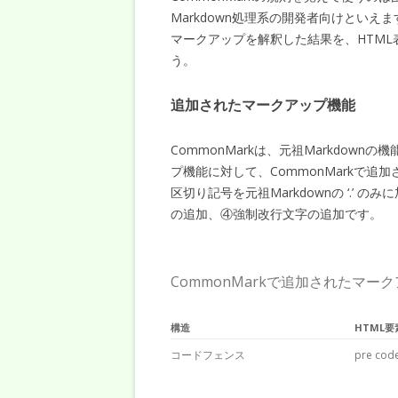
Markdown処理系の開発者向けとい
マークアップを解釈した結果を、HTM
う。
追加されたマークアップ機能
CommonMarkは、元祖Markdown
プ機能に対して、CommonMarkで
区切り記号を元祖Markdownの ‘.’ 
の追加、④強制改行文字の追加です。
CommonMarkで追加されたマー
構造
HTML要
コードフェンス
pre cod