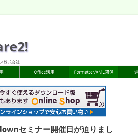
are2!
ス株式会社
活用
Office活用
Formatter/XML関係
rkdownセミナー開催日が迫りまし