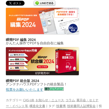
瞬簡PDF 編集 2024
かんたん操作でPDFを自由自在に編集
瞬簡PDF 統合版 2024
アンテナハウスPDFソフトの統合製品！
投票をお願いいたします
カテゴリー:
CAS-UB
,
お知らせ・ニュース
,
コラム
,
展示会・セミナ
ー・イベント等
,
構造化文書
| タグ:
技書博
,
技術書同人誌博覧会
| 投