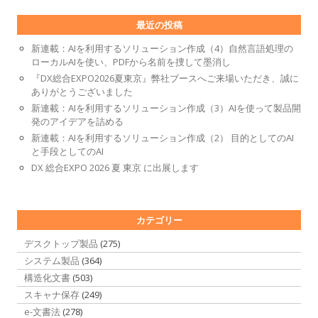
最近の投稿
新連載：AIを利用するソリューション作成（4）自然言語処理の
ローカルAIを使い、PDFから名前を捜して墨消し
『DX総合EXPO2026夏東京』弊社ブースへご来場いただき、誠に
ありがとうございました
新連載：AIを利用するソリューション作成（3）AIを使って製品開
発のアイデアを詰める
新連載：AIを利用するソリューション作成（2） 目的としてのAI
と手段としてのAI
DX 総合EXPO 2026 夏 東京 に出展します
カテゴリー
デスクトップ製品
(275)
システム製品
(364)
構造化文書
(503)
スキャナ保存
(249)
e-文書法
(278)