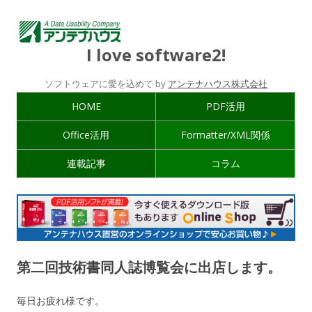
I love software2!
ソフトウェアに愛を込めて by
アンテナハウス株式会社
HOME
PDF活用
Office活用
Formatter/XML関係
連載記事
コラム
第二回技術書同人誌博覧会に出店します。
毎日お疲れ様です。