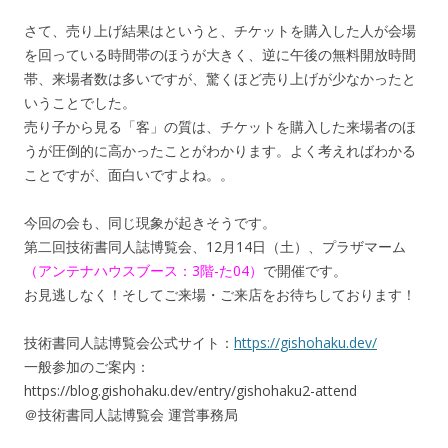
さて、売り上げ結果はというと、チケットを購入した人が会場
を回っている時間帯のほうが大きく、逆に午後の無料開放時間
帯、来場者数は多いですが、驚くほど売り上げが少なかったと
いうことでした。
売り子から見る「客」の質は、チケットを購入した来場者のほ
うが圧倒的に高かったことがわかります。よく考えればわかる
ことですが、面白いですよね。。
今回の会も、同じ現象が起きそうです。
第二回技術書同人誌博覧会、12月14日（土）、プラザマーム
（アンテナハウスブース：3階-た04）
で開催です。
お見逃しなく！そしてご来場・ご来店をお待ちしております！
技術書同人誌博覧会公式サイト：
https://gishohaku.dev/
一般参加のご案内：
https://blog.gishohaku.dev/entry/gishohaku2-attend
＠技術書同人誌博覧会 運営事務局