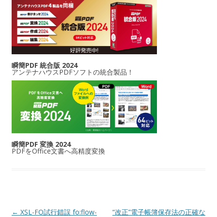
瞬簡PDF 統合版 2024
アンテナハウスPDFソフトの統合製品！
瞬簡PDF 変換 2024
PDFをOffice文書へ高精度変換
投稿ナビゲーション
←
XSL-FO試行錯誤 fo:flow-
“改正”電子帳簿保存法の正確な