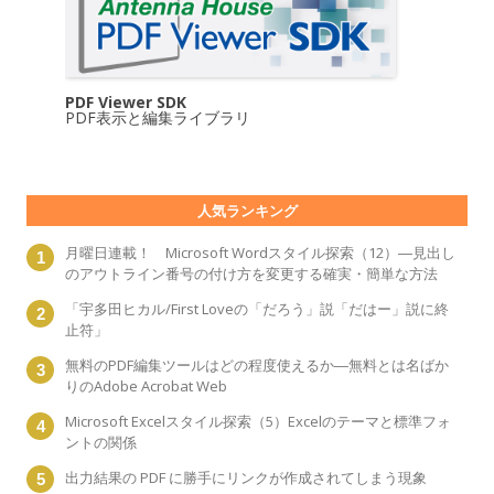
PDF Viewer SDK
PDF表示と編集ライブラリ
人気ランキング
月曜日連載！ Microsoft Wordスタイル探索（12）―見出し
のアウトライン番号の付け方を変更する確実・簡単な方法
「宇多田ヒカル/First Loveの「だろう」説「だはー」説に終
止符」
無料のPDF編集ツールはどの程度使えるか―無料とは名ばか
りのAdobe Acrobat Web
Microsoft Excelスタイル探索（5）Excelのテーマと標準フォ
ントの関係
出力結果の PDF に勝手にリンクが作成されてしまう現象