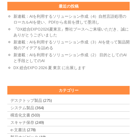
最近の投稿
新連載：AIを利用するソリューション作成（4）自然言語処理の
ローカルAIを使い、PDFから名前を捜して墨消し
『DX総合EXPO2026夏東京』弊社ブースへご来場いただき、誠に
ありがとうございました
新連載：AIを利用するソリューション作成（3）AIを使って製品開
発のアイデアを詰める
新連載：AIを利用するソリューション作成（2） 目的としてのAI
と手段としてのAI
DX 総合EXPO 2026 夏 東京 に出展します
カテゴリー
デスクトップ製品
(275)
システム製品
(364)
構造化文書
(503)
スキャナ保存
(249)
e-文書法
(278)
製品ナビゲータ
(18)