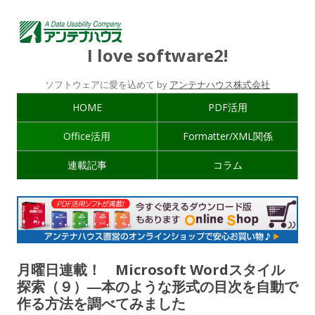
I love software2!
ソフトウェアに愛を込めて by
アンテナハウス株式会社
HOME
PDF活用
Office活用
Formatter/XML関係
連載記事
コラム
月曜日連載！ Microsoft Wordスタイル
探索（９）―本のような形式の目次を自動で
作る方法を調べてみました