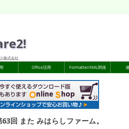
are2!
ス株式会社
活用
Office活用
Formatter/XML関係
第63回 また みはらしファーム。