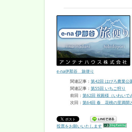
e-na伊那谷 旅便り
関連記事：
第42回 はびろ農業
関連記事：
第55回 いちご狩り
前回：
第62回 祝殿様（いわいで
次回：
第64回 春 花桃の里満開と
投票をお願いいたします