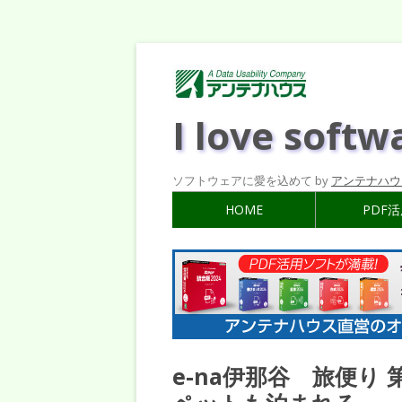
I love softw
ソフトウェアに愛を込めて by
アンテナハウ
HOME
PDF
e-na伊那谷 旅便り 