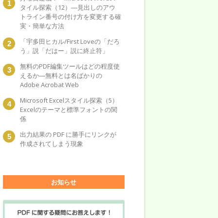
タイル探索（12）―見出しのアウ
トライン番号の付け方を変更する確
実・簡単な方法
「宇多田ヒカル/First Loveの「だろ
う」説「だはー」説に終止符」
無料のPDF編集ツールはどの程度使
えるか―無料とは名ばかりの
Adobe Acrobat Web
Microsoft Excelスタイル探索（5）
Excelのテーマと標準フォントの関
係
出力結果の PDF に勝手にリンクが
作成されてしまう現象
お知らせ