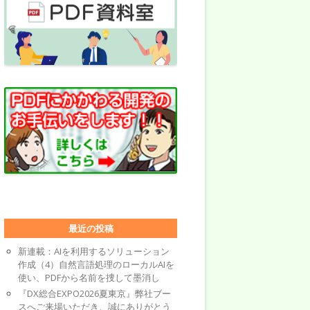
最近の投稿
新連載：AIを利用するソリューション
作成（4）自然言語処理のローカルAIを
使い、PDFから名前を捜して墨消し
『DX総合EXPO2026夏東京』弊社ブー
スへご来場いただき、誠にありがとう