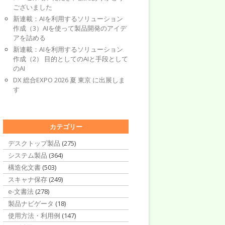
ございました
新連載：AIを利用するソリューション
作成（3）AIを使って製品開発のアイデ
アを詰める
新連載：AIを利用するソリューション
作成（2） 目的としてのAIと手段として
のAI
DX 総合EXPO 2026 夏 東京 に出展しま
す
カテゴリー
デスクトップ製品
(275)
システム製品
(364)
構造化文書
(503)
スキャナ保存
(249)
e-文書法
(278)
製品ナビゲータ
(18)
使用方法・利用例
(147)