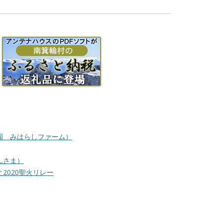
公園 みはらしファーム）
んさま）
2020聖火リレー