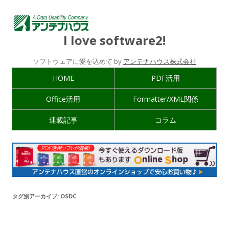
I love software2!
ソフトウェアに愛を込めて by
アンテナハウス株式会社
HOME
PDF活用
Office活用
Formatter/XML関係
連載記事
コラム
タグ別アーカイブ:
OSDC