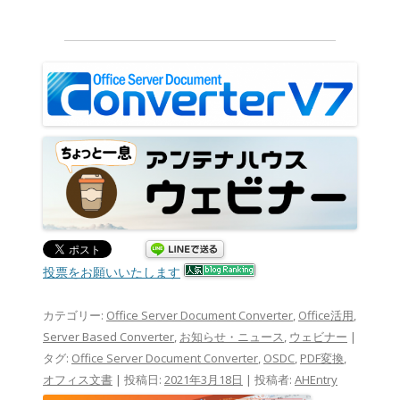
投票をお願いいたします
カテゴリー:
Office Server Document Converter
,
Office活用
,
Server Based Converter
,
お知らせ・ニュース
,
ウェビナー
|
タグ:
Office Server Document Converter
,
OSDC
,
PDF変換
,
オフィス文書
| 投稿日:
2021年3月18日
|
投稿者:
AHEntry