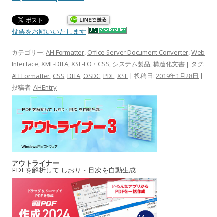
投票をお願いいたします
カテゴリー:
AH Formatter
,
Office Server Document Converter
,
Web
Interface
,
XML-DITA
,
XSL-FO・CSS
,
システム製品
,
構造化文書
| タグ:
AH Formatter
,
CSS
,
DITA
,
OSDC
,
PDF
,
XSL
| 投稿日:
2019年1月28日
|
投稿者:
AHEntry
アウトライナー
PDFを解析して しおり・目次を自動生成