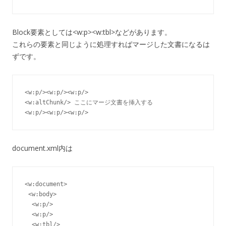
Block要素としては<w:p><w:tbl>などがあります。
これらの要素と同じように処理すればマージした文書になるは
ずです。
<w:p/><w:p/><w:p/>

<w:altChunk/> ここにマージ文書を挿入する

<w:p/><w:p/><w:p/>
document.xml内は
<w:document>

 <w:body>

  <w:p/>

  <w:p/>

  <w:tbl/>
