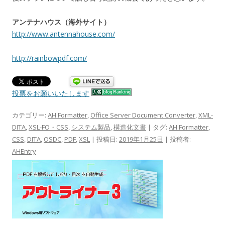
アンテナハウス（海外サイト）
http://www.antennahouse.com/
http://rainbowpdf.com/
投票をお願いいたします
カテゴリー:
AH Formatter
,
Office Server Document Converter
,
XML-
DITA
,
XSL-FO・CSS
,
システム製品
,
構造化文書
| タグ:
AH Formatter
,
CSS
,
DITA
,
OSDC
,
PDF
,
XSL
| 投稿日:
2019年1月25日
|
投稿者:
AHEntry