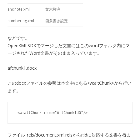
endnote.xml
文末脚注
numbering.xml
箇条書き設定
などです。
OpenXMLSDKでマージした文書にはこのwordフォルダ内にマ
ージされたWord文書がそのまま入っています。
afchunk1.docx
このdocxファイルの参照は本文中にある<w:altChunk>から行い
ます。
 <w:altChunk r:id="AltChunkId0"/>
ファイル_rels/document.xml.relsからr:idに対応する文書を得ま