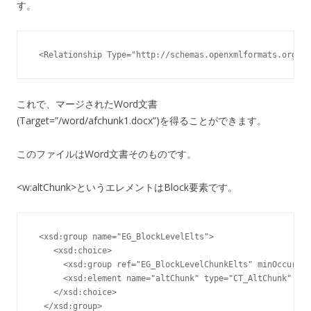
す。
 <Relationship Type="http://schemas.openxmlformats.org/of
これで、マージされたWord文書
(Target=”/word/afchunk1.docx”)を得ることができます。
このファイルはWord文書そのものです。
<w:altChunk>というエレメントはBlock要素です。
 <xsd:group name="EG_BlockLevelElts">

    <xsd:choice>

      <xsd:group ref="EG_BlockLevelChunkElts" minOccurs="
      <xsd:element name="altChunk" type="CT_AltChunk" min
    </xsd:choice>

  </xsd:group>