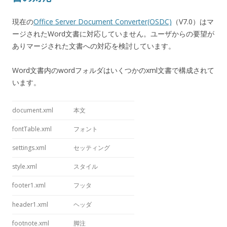
現在の
Office Server Document Converter(OSDC)
（V7.0）はマ
ージされたWord文書に対応していません。ユーザからの要望が
ありマージされた文書への対応を検討しています。
Word文書内のwordフォルダはいくつかのxml文書で構成されて
います。
document.xml
本文
fontTable.xml
フォント
settings.xml
セッティング
style.xml
スタイル
footer1.xml
フッタ
header1.xml
ヘッダ
footnote.xml
脚注