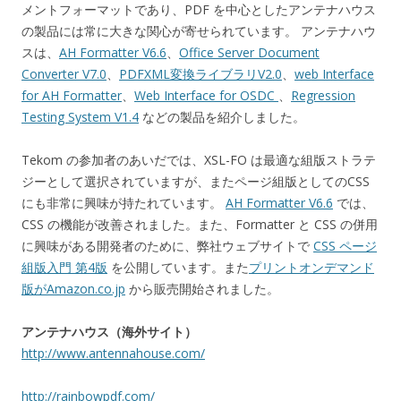
メントフォーマットであり、PDF を中心としたアンテナハウス
の製品には常に大きな関心が寄せられています。 アンテナハウ
スは、
AH Formatter V6.6
、
Office Server Document
Converter V7.0
、
PDFXML変換ライブラリV2.0
、
web Interface
for AH Formatter
、
Web Interface for OSDC
、
Regression
Testing System V1.4
などの製品を紹介しました。
Tekom の参加者のあいだでは、XSL-FO は最適な組版ストラテ
ジーとして選択されていますが、またページ組版としてのCSS
にも非常に興味が持たれています。
AH Formatter V6.6
では、
CSS の機能が改善されました。また、Formatter と CSS の併用
に興味がある開発者のために、弊社ウェブサイトで
CSS ページ
組版入門 第4版
を公開しています。また
プリントオンデマンド
版がAmazon.co.jp
から販売開始されました。
アンテナハウス（海外サイト）
http://www.antennahouse.com/
http://rainbowpdf.com/