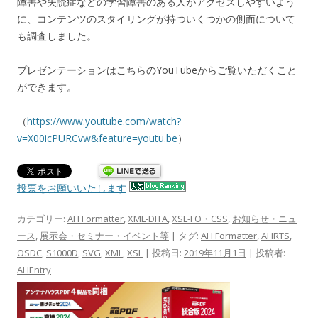
障害や失読症などの学習障害のある人がアクセスしやすいよう
に、コンテンツのスタイリングが持ついくつかの側面について
も調査しました。
プレゼンテーションはこちらのYouTubeからご覧いただくこと
ができます。
（
https://www.youtube.com/watch?
v=X00icPURCvw&feature=youtu.be
）
投票をお願いいたします
カテゴリー:
AH Formatter
,
XML-DITA
,
XSL-FO・CSS
,
お知らせ・ニュ
ース
,
展示会・セミナー・イベント等
| タグ:
AH Formatter
,
AHRTS
,
OSDC
,
S1000D
,
SVG
,
XML
,
XSL
| 投稿日:
2019年11月1日
|
投稿者:
AHEntry