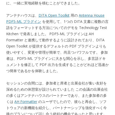
に、一緒に実地経験を積むことができました。
アンテナハウスは、
DITA Open Toolkit
用の
Antenna House
PDF5-ML プラグイン
を使用して、1つの DITA 文書に複数の言
語をフォーマットする方法についてのデモを Technology Test
Kitchen で発表しました。 PDF5-ML プラグインは AH
Formatter と連携して動作するように設計されており、DITA
Open Toolkit が提供するデフォルトの PDF プラグインよりも
使いやすく、変更や管理が簡単で、尚且つパワフルです。 参加
者は、PDF5-ML プラグインに大きな関心を示し、多言語ドキ
ュメントを修正して PDF 出力を生成することがどれほど迅速か
つ簡単であるかを体験しました。
セッションの合間には、参加者と席者と出展会社が集い友好を
深めるための休憩室が設けられていました この会議の出展会社
の多くはアンテナハウスのパートナーであり、また参加者の多
くは
AH Formatter
のユーザでしたので、彼らと再会し、ソフ
トウェアの新機能を紹介し、パートナーシップを強化すべく今
後のプランについて話し合う絶好の機会であったと思います。