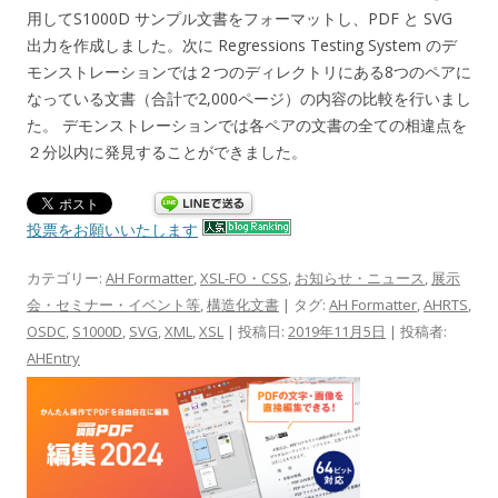
用してS1000D サンプル文書をフォーマットし、PDF と SVG
出力を作成しました。次に Regressions Testing System のデ
モンストレーションでは２つのディレクトリにある8つのペアに
なっている文書（合計で2,000ページ）の内容の比較を行いまし
た。 デモンストレーションでは各ペアの文書の全ての相違点を
２分以内に発見することができました。
投票をお願いいたします
カテゴリー:
AH Formatter
,
XSL-FO・CSS
,
お知らせ・ニュース
,
展示
会・セミナー・イベント等
,
構造化文書
| タグ:
AH Formatter
,
AHRTS
,
OSDC
,
S1000D
,
SVG
,
XML
,
XSL
| 投稿日:
2019年11月5日
|
投稿者:
AHEntry