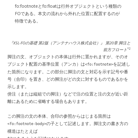
fo:footnoteとfo:floatは行外オブジェクトという種類の
FOである。本文の流れから外れた位置に配置するのが
特徴である。
『XSL-FOの基礎 第2版（アンテナハウス株式会社）』 第20章 脚注と
*2
前方フロート
脚注の文、オブジェクトの本体は行外に置かれますが、そのオ
ブジェクト配置の基準位置（アンカ）は
を記述し
<fo:footnote>
た箇所になります。この部分に脚注の文と対応を示す記号や番
号（合印）を置き、どの脚注がどの文に対するものであるかを
示します。
傍注（または縦組での脚注）などで注の位置と注の文が近い距
離にあるために省略する場合もあります。
この脚注の文の本体、合印の参照からはじまる箇所は
の子として記述します。脚注文の書き方の
<fo:footnote-body>
構造はたとえば