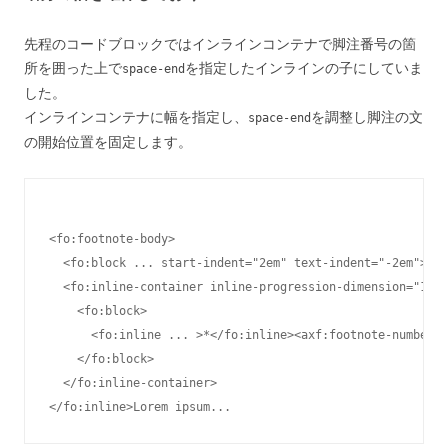
先程のコードブロックではインラインコンテナで脚注番号の箇
所を囲った上で
を指定したインラインの子にしていま
space-end
した。
インラインコンテナに幅を指定し、
を調整し脚注の文
space-end
の開始位置を固定します。
<fo:footnote-body>

  <fo:block ... start-indent="2em" text-indent="-2em"><fo
  <fo:inline-container inline-progression-dimension="1.5e
    <fo:block>

      <fo:inline ... >*</fo:inline><axf:footnote-number-c
    </fo:block>

  </fo:inline-container>
