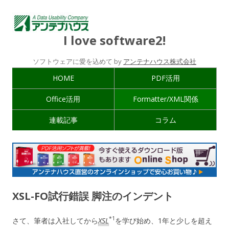
I love software2!
ソフトウェアに愛を込めて by
アンテナハウス株式会社
HOME
PDF活用
Office活用
Formatter/XML関係
連載記事
コラム
XSL-FO試行錯誤 脚注のインデント
*1
さて、筆者は入社してから
XSL
を学び始め、1年と少しを超え