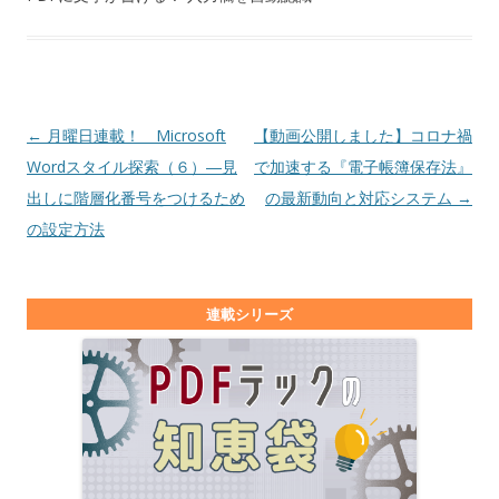
投稿ナビゲーション
←
月曜日連載！ Microsoft
【動画公開しました】コロナ禍
Wordスタイル探索（６）―見
で加速する『電子帳簿保存法』
出しに階層化番号をつけるため
の最新動向と対応システム
→
の設定方法
連載シリーズ