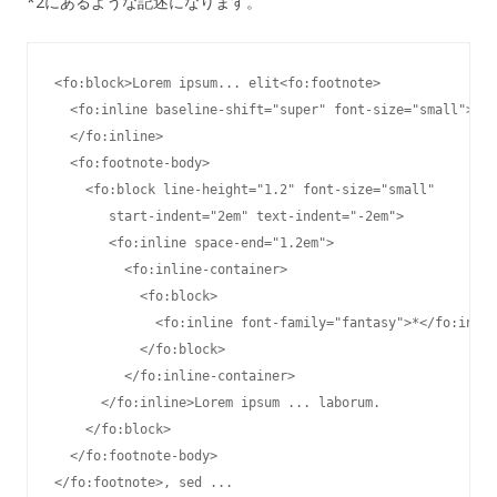
*2にあるような記述になります。
<fo:block>Lorem ipsum... elit<fo:footnote>

  <fo:inline baseline-shift="super" font-size="small"><fo
  </fo:inline>

  <fo:footnote-body>

    <fo:block line-height="1.2" font-size="small"

       start-indent="2em" text-indent="-2em">

       <fo:inline space-end="1.2em">

         <fo:inline-container>

           <fo:block>

             <fo:inline font-family="fantasy">*</fo:inlin
           </fo:block>

         </fo:inline-container>

      </fo:inline>Lorem ipsum ... laborum.

    </fo:block>

  </fo:footnote-body>
