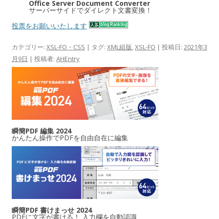
Office Server Document Converter
サーバーサイドでダイレクト文書変換！
投票をお願いいたします
カテゴリー:
XSL-FO・CSS
| タグ:
XML組版
,
XSL-FO
| 投稿日:
2021年3
月9日
|
投稿者:
AHEntry
瞬簡PDF 編集 2024
かんたん操作でPDFを自由自在に編集
瞬簡PDF 書けまっせ 2024
PDFに文字が書ける！ 入力欄を自動認識