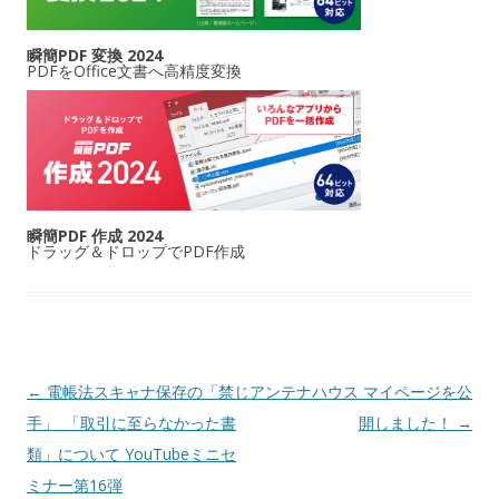
瞬簡PDF 変換 2024
PDFをOffice文書へ高精度変換
瞬簡PDF 作成 2024
ドラッグ＆ドロップでPDF作成
投稿ナビゲーション
←
電帳法スキャナ保存の「禁じ
アンテナハウス マイページを公
手」_「取引に至らなかった書
開しました！
→
類」について YouTubeミニセ
ミナー第16弾