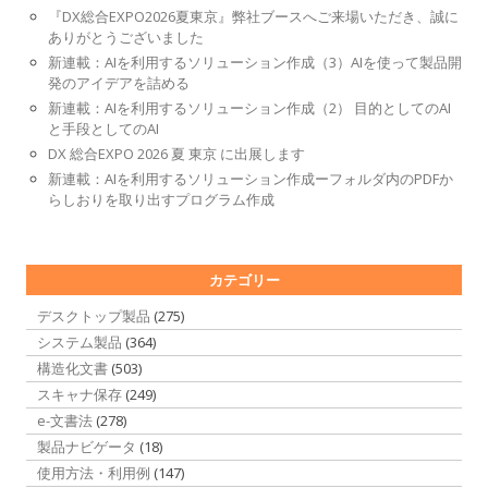
『DX総合EXPO2026夏東京』弊社ブースへご来場いただき、誠に
ありがとうございました
新連載：AIを利用するソリューション作成（3）AIを使って製品開
発のアイデアを詰める
新連載：AIを利用するソリューション作成（2） 目的としてのAI
と手段としてのAI
DX 総合EXPO 2026 夏 東京 に出展します
新連載：AIを利用するソリューション作成ーフォルダ内のPDFか
らしおりを取り出すプログラム作成
カテゴリー
デスクトップ製品
(275)
システム製品
(364)
構造化文書
(503)
スキャナ保存
(249)
e-文書法
(278)
製品ナビゲータ
(18)
使用方法・利用例
(147)