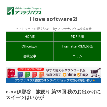
I love software2!
ソフトウェアに愛を込めて by
アンテナハウス株式会社
HOME
PDF活用
Office活用
Formatter/XML関係
連載記事
コラム
e-na伊那谷 旅便り 第39回 秋のお出かけに
スイーツはいかが