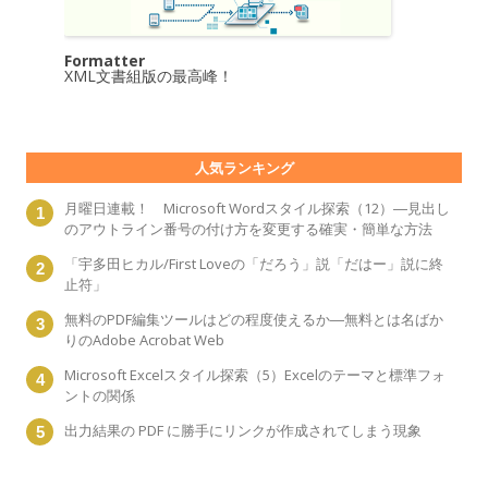
Formatter
XML文書組版の最高峰！
人気ランキング
月曜日連載！ Microsoft Wordスタイル探索（12）―見出し
のアウトライン番号の付け方を変更する確実・簡単な方法
「宇多田ヒカル/First Loveの「だろう」説「だはー」説に終
止符」
無料のPDF編集ツールはどの程度使えるか―無料とは名ばか
りのAdobe Acrobat Web
Microsoft Excelスタイル探索（5）Excelのテーマと標準フォ
ントの関係
出力結果の PDF に勝手にリンクが作成されてしまう現象