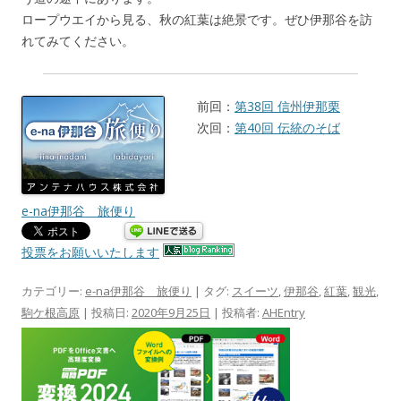
ロープウエイから見る、秋の紅葉は絶景です。ぜひ伊那谷を訪
れてみてください。
前回：
第38回 信州伊那栗
次回：
第40回 伝統のそば
e-na伊那谷 旅便り
投票をお願いいたします
カテゴリー:
e-na伊那谷 旅便り
| タグ:
スイーツ
,
伊那谷
,
紅葉
,
観光
,
駒ケ根高原
| 投稿日:
2020年9月25日
|
投稿者:
AHEntry