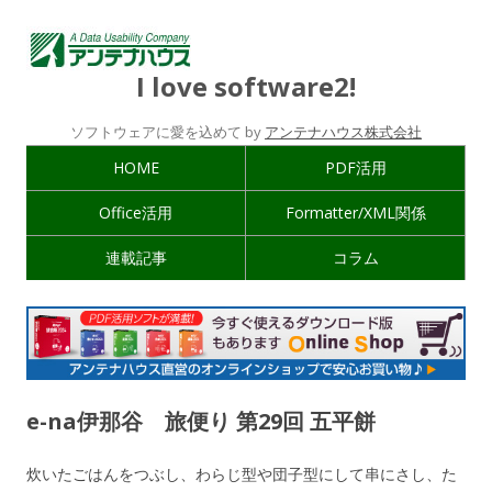
I love software2!
ソフトウェアに愛を込めて by
アンテナハウス株式会社
HOME
PDF活用
Office活用
Formatter/XML関係
連載記事
コラム
e-na伊那谷 旅便り 第29回 五平餅
炊いたごはんをつぶし、わらじ型や団子型にして串にさし、た