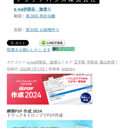
e-na伊那谷 旅便り
前回：
第28回 黒松仙醸
次回：
第30回 お味噌作り
投票をお願いいたします
カテゴリー:
e-na伊那谷 旅便り
| タグ:
五平餅
,
伊那谷
,
郷土料理
|
投稿日:
2020年7月17日
|
投稿者:
AHEntry
瞬簡PDF 作成 2024
ドラッグ＆ドロップでPDF作成