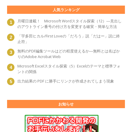
人気ランキング
月曜日連載！ Microsoft Wordスタイル探索（12）―見出し
のアウトライン番号の付け方を変更する確実・簡単な方法
「宇多田ヒカル/First Loveの「だろう」説「だはー」説に終
止符」
無料のPDF編集ツールはどの程度使えるか―無料とは名ばか
りのAdobe Acrobat Web
Microsoft Excelスタイル探索（5）Excelのテーマと標準フォ
ントの関係
出力結果の PDF に勝手にリンクが作成されてしまう現象
お知らせ