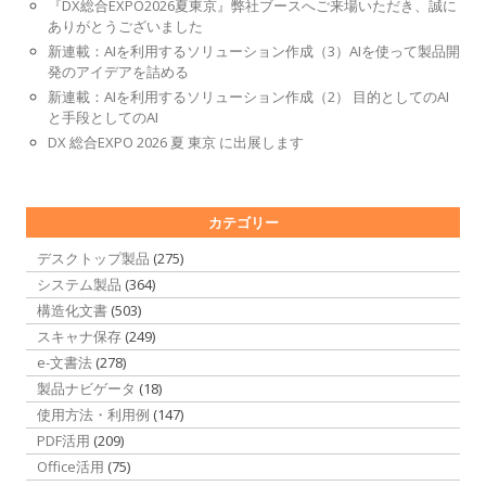
『DX総合EXPO2026夏東京』弊社ブースへご来場いただき、誠に
ありがとうございました
新連載：AIを利用するソリューション作成（3）AIを使って製品開
発のアイデアを詰める
新連載：AIを利用するソリューション作成（2） 目的としてのAI
と手段としてのAI
DX 総合EXPO 2026 夏 東京 に出展します
カテゴリー
デスクトップ製品
(275)
システム製品
(364)
構造化文書
(503)
スキャナ保存
(249)
e-文書法
(278)
製品ナビゲータ
(18)
使用方法・利用例
(147)
PDF活用
(209)
Office活用
(75)