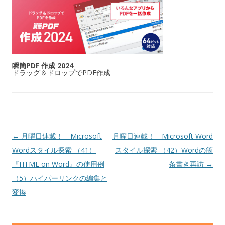
瞬簡PDF 作成 2024
ドラッグ＆ドロップでPDF作成
投稿ナビゲーション
←
月曜日連載！ Microsoft
月曜日連載！ Microsoft Word
Wordスタイル探索 （41）
スタイル探索 （42）Wordの箇
『HTML on Word』の使用例
条書き再訪
→
（5）ハイパーリンクの編集と
変換