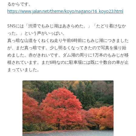
るからです。
https://www.jalan.net/theme/koyo/nagano/16_koyo23.html
SNSには「渋滞でもみじ湖はあきらめた。」「たどり着けなか
った。」という声がいっぱい。
真っ暗な山道をくねくね走り午前6時前にもみじ湖につきました
が、まだ真っ暗です。少し明るくなってきたので写真を撮り始
めました。赤がきれいです。ダム湖の周りに1万本のもみじが移
植されています。まだ6時なのに駐車場には既に十数台の車が止
まっていました。