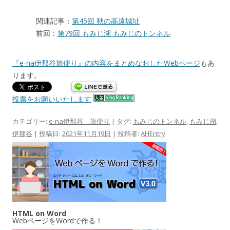
関連記事：
第45回 秋の高遠城址
前回：
第79回 もみじ湖 もみじのトンネル
『e-na伊那谷旅便り』の内容をまとめなおしたWebページ
もあ
ります。
投票をお願いいたします
カテゴリー:
e-na伊那谷 旅便り
| タグ:
もみじのトンネル
,
もみじ湖
,
伊那谷
| 投稿日:
2021年11月19日
|
投稿者:
AHEntry
HTML on Word
WebページをWordで作る！