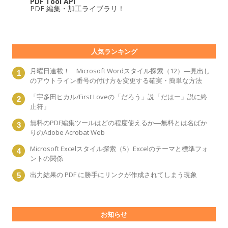
PDF Tool API
PDF 編集・加工ライブラリ！
人気ランキング
月曜日連載！ Microsoft Wordスタイル探索（12）―見出し
のアウトライン番号の付け方を変更する確実・簡単な方法
「宇多田ヒカル/First Loveの「だろう」説「だはー」説に終
止符」
無料のPDF編集ツールはどの程度使えるか―無料とは名ばか
りのAdobe Acrobat Web
Microsoft Excelスタイル探索（5）Excelのテーマと標準フォ
ントの関係
出力結果の PDF に勝手にリンクが作成されてしまう現象
お知らせ