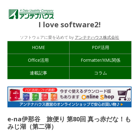
I love software2!
ソフトウェアに愛を込めて by
アンテナハウス株式会社
HOME
PDF活用
Office活用
Formatter/XML関係
連載記事
コラム
e-na伊那谷 旅便り 第80回 真っ赤だな！も
みじ湖（第二弾）