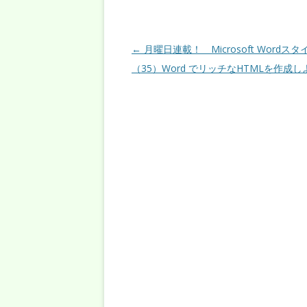
投稿ナビゲーション
←
月曜日連載！ Microsoft Wordス
（35）Word でリッチなHTMLを作成し