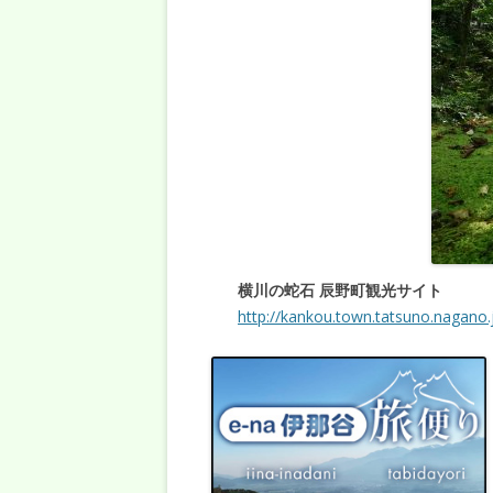
横川の蛇石 辰野町観光サイト
http://kankou.town.tatsuno.nagano.jp