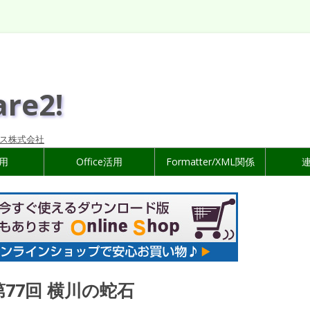
are2!
ス株式会社
活用
Office活用
Formatter/XML関係
第77回 横川の蛇石