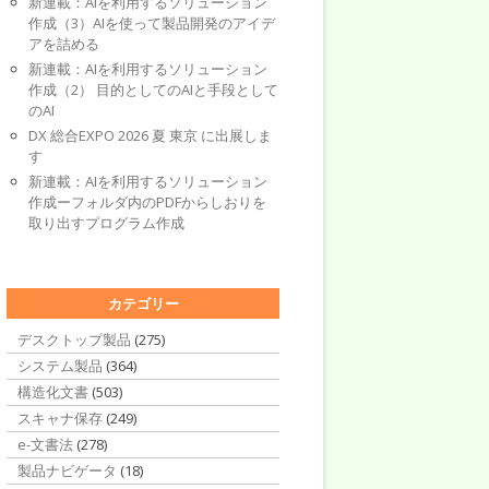
新連載：AIを利用するソリューション
作成（3）AIを使って製品開発のアイデ
アを詰める
新連載：AIを利用するソリューション
作成（2） 目的としてのAIと手段として
のAI
DX 総合EXPO 2026 夏 東京 に出展しま
す
新連載：AIを利用するソリューション
作成ーフォルダ内のPDFからしおりを
取り出すプログラム作成
カテゴリー
デスクトップ製品
(275)
システム製品
(364)
構造化文書
(503)
スキャナ保存
(249)
e-文書法
(278)
製品ナビゲータ
(18)