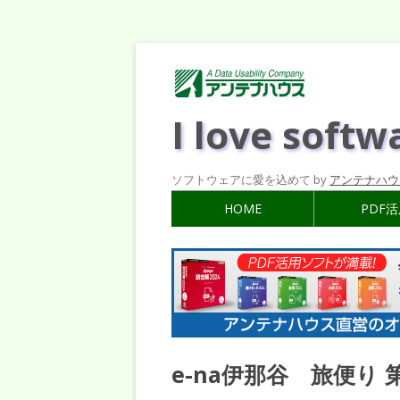
I love softw
ソフトウェアに愛を込めて by
アンテナハウ
HOME
PDF
e-na伊那谷 旅便り 