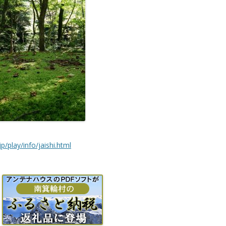
/play/info/jaishi.html