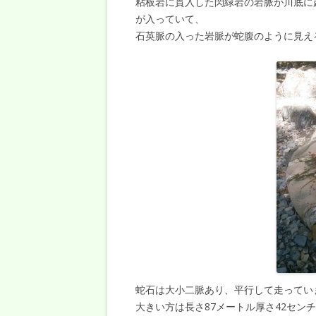
粘板岩に貫入した閃緑岩の岩脈が川底に
が入っていて、
石英脈の入った岩脈が蛇腹のように見え
蛇石は大小二脈あり、平行して走ってい
大きい方は長さ87メートル厚さ42セン