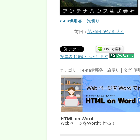
e-na伊那谷 旅便り
前回：
第76回 そばを蒔く
投票をお願いいたします
カテゴリー:
e-na伊那谷 旅便り
| タグ:
伊
HTML on Word
WebページをWordで作る！