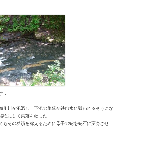
す．
横川川が氾濫し、下流の集落が鉄砲水に襲われるそうにな
犠牲にして集落を救った．
でもその功績を称えるために母子の蛇を蛇石に変身させ