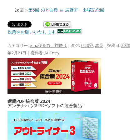
次回：
第6回 のど自慢 ㏌ 辰野町 出場記念回
投票をお願いいたします
カテゴリー:
e-na伊那谷 旅便り
| タグ:
伊那谷
,
銘菓
| 投稿日:
2020
年2月21日
|
投稿者:
AHEntry
瞬簡PDF 統合版 2024
アンテナハウスPDFソフトの統合製品！