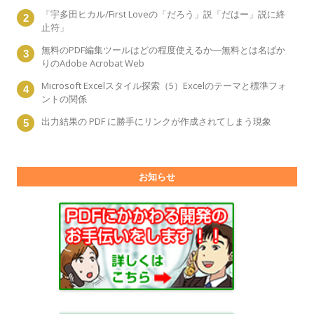
「宇多田ヒカル/First Loveの「だろう」説「だはー」説に終
止符」
無料のPDF編集ツールはどの程度使えるか―無料とは名ばか
りのAdobe Acrobat Web
Microsoft Excelスタイル探索（5）Excelのテーマと標準フォ
ントの関係
出力結果の PDF に勝手にリンクが作成されてしまう現象
お知らせ