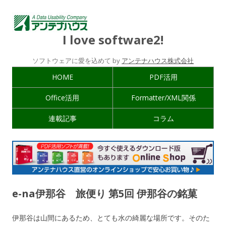
I love software2!
ソフトウェアに愛を込めて by
アンテナハウス株式会社
HOME
PDF活用
Office活用
Formatter/XML関係
連載記事
コラム
e-na伊那谷 旅便り 第5回 伊那谷の銘菓
伊那谷は山間にあるため、とても水の綺麗な場所です。そのた