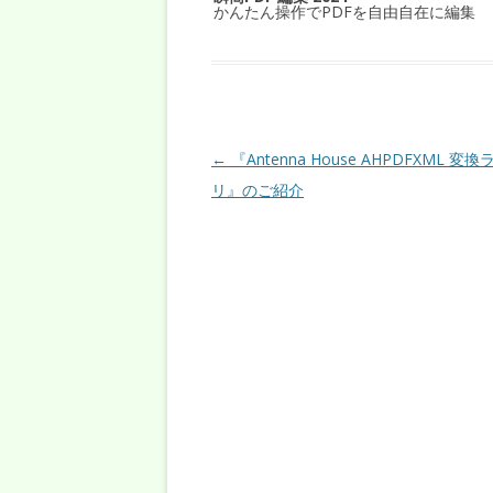
かんたん操作でPDFを自由自在に編集
投稿ナビゲーション
←
『Antenna House AHPDFXML 変
リ』のご紹介