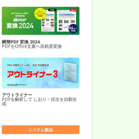
瞬簡PDF 変換 2024
PDFをOffice文書へ高精度変換
アウトライナー
PDFを解析して しおり・目次を自動生
成
システム製品