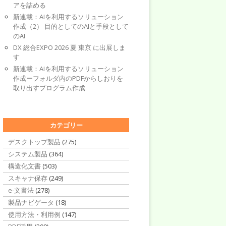
アを詰める
新連載：AIを利用するソリューション
作成（2） 目的としてのAIと手段として
のAI
DX 総合EXPO 2026 夏 東京 に出展しま
す
新連載：AIを利用するソリューション
作成ーフォルダ内のPDFからしおりを
取り出すプログラム作成
カテゴリー
デスクトップ製品
(275)
システム製品
(364)
構造化文書
(503)
スキャナ保存
(249)
e-文書法
(278)
製品ナビゲータ
(18)
使用方法・利用例
(147)