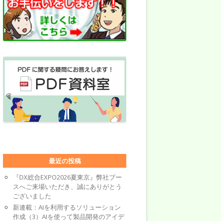
最近の投稿
『DX総合EXPO2026夏東京』弊社ブー
スへご来場いただき、誠にありがとう
ございました
新連載：AIを利用するソリューション
作成（3）AIを使って製品開発のアイデ