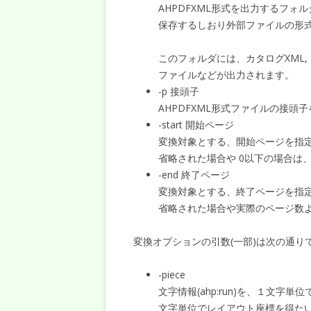
AHPDFXML形式を出力するフォ
保存するしおり外部ファイルの形
このフォルダには、カタログXML, ド
ファイルなどが出力されます。
-p 接頭子
AHPDFXML形式ファイルの接頭子
-start 開始ページ
変換対象とする、開始ページを指
省略された場合や 0以下の場合は
-end 終了ページ
変換対象とする、終了ページを指
省略された場合や実際のページ数
変換オプションの引数(一部)は次の通り
-piece
文字情報(ahp:run)を、１文字単
文字単位でレイアウト座標を得た