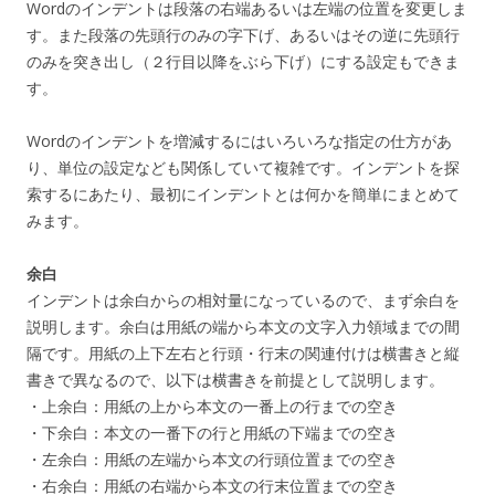
Wordのインデントは段落の右端あるいは左端の位置を変更しま
す。また段落の先頭行のみの字下げ、あるいはその逆に先頭行
のみを突き出し（２行目以降をぶら下げ）にする設定もできま
す。
Wordのインデントを増減するにはいろいろな指定の仕方があ
り、単位の設定なども関係していて複雑です。インデントを探
索するにあたり、最初にインデントとは何かを簡単にまとめて
みます。
余白
インデントは余白からの相対量になっているので、まず余白を
説明します。余白は用紙の端から本文の文字入力領域までの間
隔です。用紙の上下左右と行頭・行末の関連付けは横書きと縦
書きで異なるので、以下は横書きを前提として説明します。
・上余白：用紙の上から本文の一番上の行までの空き
・下余白：本文の一番下の行と用紙の下端までの空き
・左余白：用紙の左端から本文の行頭位置までの空き
・右余白：用紙の右端から本文の行末位置までの空き