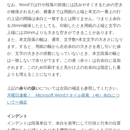
なお、Wordでは行や段落の前後には読みやすくするための空き
が確保されるため、横書きでは用紙の上端と本文の一番上の行
の上辺の間隔は余白と一致するとは限りません。つまり上余白
を20mm確保したとしても、印刷したとき用紙の上端と文字の
上端には20mmよりも大きな空きができることがあります。
また、本文段落の幅は、通常、文字数×本文文字の大きさになり
ます。すると、用紙の幅から左右余白の大きさを差し引いた値
が、文字の大きさの倍数になっていないとき、本文段落の幅と
は一致しないで余りがでます。この差（余り）は右余白に追加
されます。このため印刷すると見かけ上の右余白は指定した量
よりも増えることになります。
上記の
余りの扱い
については次回の補足も参照してください。
月曜日連載！ Microsoft Wordスタイル探索 （46）余白につ
いてー補足
インデント
インデントは段落単位で、余白を規準にして行頭と行末の位置
を増やしたり減らしたりする機能です。インデントをプラスに