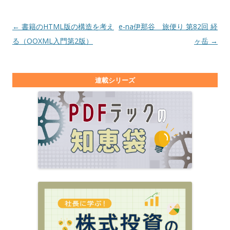
投稿ナビゲーション
←
書籍のHTML版の構造を考え
e-na伊那谷 旅便り 第82回 経
る（OOXML入門第2版）
ヶ岳
→
連載シリーズ