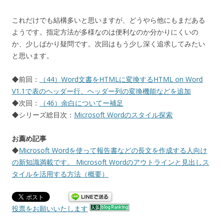
これだけでも結構多いと思いますが、どうやら他にもまだある
ようです。指定方法が多様なのは便利なのか分かりにくいの
か、少しばかり疑問です。次回はもう少し深く追求してみたい
と思います。
◆前回：
（44）Word文書をHTMLに変換するHTML on Word
V1.1で表のヘッダー行、ヘッダー列の変換機能などを追加
◆次回：
（46）余白についてー補足
◆シリーズ総目次：
Microsoft Wordのスタイル探索
お薦め記事
◆
Microsoft Wordを使って報告書などの長文を作成する人向け
の新知識満載です。 Microsoft Wordのアウトラインと見出しス
タイルを活用する方法（概要）
投票をお願いいたします