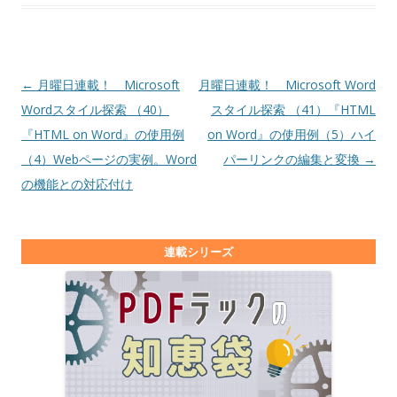
投稿ナビゲーション
←
月曜日連載！ Microsoft
月曜日連載！ Microsoft Word
Wordスタイル探索 （40）
スタイル探索 （41）『HTML
『HTML on Word』の使用例
on Word』の使用例（5）ハイ
（4）Webページの実例。Word
パーリンクの編集と変換
→
の機能との対応付け
連載シリーズ