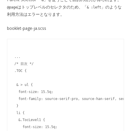
はトップレベルのセレクタのため、「
」のような
@page
& :left
利用方法はエラーとなります。
booklet-page-ja.scss
...

/* 目次 */

.TOC {

 & > ul {

  font-size: 15.5q;

  font-family: source-serif-pro, source-han-serif, serif;

 }

 li {

  &.TocLevel1 {

    font-size: 15.5q;
