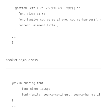
  @bottom-left { /* ノンブル（ページ番号）*/

    font-size: 11.5q;

    font-family: source-serif-pro, source-han-serif, seri
    content: element(Title);

  }

...

booklet-page-ja.scss
@mixin running-font {

      font-size: 11.5pt;

      font-family: source-serif-pro, source-han-serif, se
}

...
