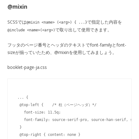
@mixin
SCSSでは
で指定した内容を
@mixin <name> (<arg>) { ...}
で取り出して使用できます。
@include <name>(<arg>)
フッタのページ番号とヘッダのテキストでfont-familyとfont-
sizeが揃っていたため、@mixinを使用してみましょう。
booklet-page-ja.css
 ... {

  @top-left {    /* 柱（ページヘッダ）*/

    font-size: 11.5q;

    font-family: source-serif-pro, source-han-serif, seri
  }

  @top-right { content: none }
