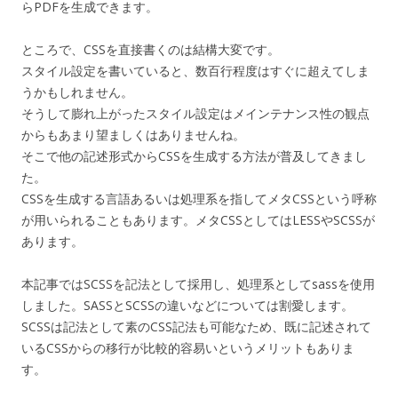
らPDFを生成できます。
ところで、CSSを直接書くのは結構大変です。
スタイル設定を書いていると、数百行程度はすぐに超えてしま
うかもしれません。
そうして膨れ上がったスタイル設定はメインテナンス性の観点
からもあまり望ましくはありませんね。
そこで他の記述形式からCSSを生成する方法が普及してきまし
た。
CSSを生成する言語あるいは処理系を指してメタCSSという呼称
が用いられることもあります。メタCSSとしてはLESSやSCSSが
あります。
本記事ではSCSSを記法として採用し、処理系としてsassを使用
しました。SASSとSCSSの違いなどについては割愛します。
SCSSは記法として素のCSS記法も可能なため、既に記述されて
いるCSSからの移行が比較的容易いというメリットもありま
す。