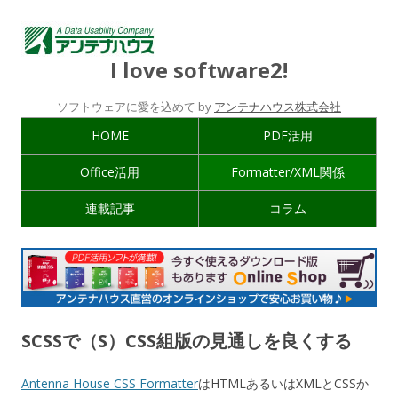
I love software2!
ソフトウェアに愛を込めて by
アンテナハウス株式会社
HOME
PDF活用
Office活用
Formatter/XML関係
連載記事
コラム
SCSSで（S）CSS組版の見通しを良くする
Antenna House CSS Formatter
はHTMLあるいはXMLとCSSか