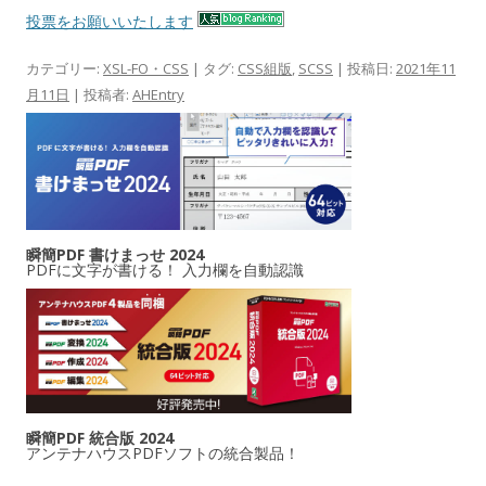
投票をお願いいたします
カテゴリー:
XSL-FO・CSS
| タグ:
CSS組版
,
SCSS
| 投稿日:
2021年11
月11日
|
投稿者:
AHEntry
瞬簡PDF 書けまっせ 2024
PDFに文字が書ける！ 入力欄を自動認識
瞬簡PDF 統合版 2024
アンテナハウスPDFソフトの統合製品！