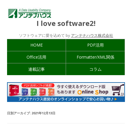
I love software2!
ソフトウェアに愛を込めて by
アンテナハウス株式会社
HOME
PDF活用
Office活用
Formatter/XML関係
連載記事
コラム
日別アーカイブ:
2021年12月13日