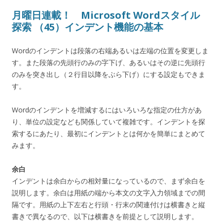
月曜日連載！ Microsoft Wordスタイル
探索 （45）インデント機能の基本
Wordのインデントは段落の右端あるいは左端の位置を変更しま
す。また段落の先頭行のみの字下げ、あるいはその逆に先頭行
のみを突き出し（２行目以降をぶら下げ）にする設定もできま
す。
Wordのインデントを増減するにはいろいろな指定の仕方があ
り、単位の設定なども関係していて複雑です。インデントを探
索するにあたり、最初にインデントとは何かを簡単にまとめて
みます。
余白
インデントは余白からの相対量になっているので、まず余白を
説明します。余白は用紙の端から本文の文字入力領域までの間
隔です。用紙の上下左右と行頭・行末の関連付けは横書きと縦
書きで異なるので、以下は横書きを前提として説明します。