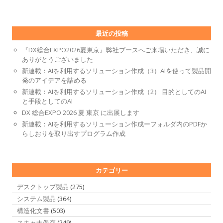
最近の投稿
『DX総合EXPO2026夏東京』弊社ブースへご来場いただき、誠に
ありがとうございました
新連載：AIを利用するソリューション作成（3）AIを使って製品開
発のアイデアを詰める
新連載：AIを利用するソリューション作成（2） 目的としてのAI
と手段としてのAI
DX 総合EXPO 2026 夏 東京 に出展します
新連載：AIを利用するソリューション作成ーフォルダ内のPDFか
らしおりを取り出すプログラム作成
カテゴリー
デスクトップ製品
(275)
システム製品
(364)
構造化文書
(503)
スキャナ保存
(249)