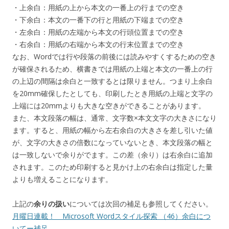
・上余白：用紙の上から本文の一番上の行までの空き
・下余白：本文の一番下の行と用紙の下端までの空き
・左余白：用紙の左端から本文の行頭位置までの空き
・右余白：用紙の右端から本文の行末位置までの空き
なお、Wordでは行や段落の前後には読みやすくするための空き
が確保されるため、横書きでは用紙の上端と本文の一番上の行
の上辺の間隔は余白と一致するとは限りません。つまり上余白
を20mm確保したとしても、印刷したとき用紙の上端と文字の
上端には20mmよりも大きな空きができることがあります。
また、本文段落の幅は、通常、文字数×本文文字の大きさになり
ます。すると、用紙の幅から左右余白の大きさを差し引いた値
が、文字の大きさの倍数になっていないとき、本文段落の幅と
は一致しないで余りがでます。この差（余り）は右余白に追加
されます。このため印刷すると見かけ上の右余白は指定した量
よりも増えることになります。
上記の
余りの扱い
については次回の補足も参照してください。
月曜日連載！ Microsoft Wordスタイル探索 （46）余白につ
いてー補足