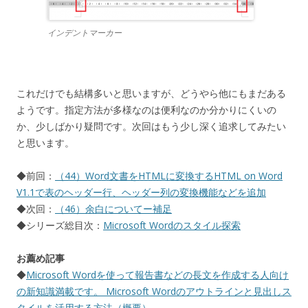
インデントマーカー
これだけでも結構多いと思いますが、どうやら他にもまだある
ようです。指定方法が多様なのは便利なのか分かりにくいの
か、少しばかり疑問です。次回はもう少し深く追求してみたい
と思います。
◆前回：
（44）Word文書をHTMLに変換するHTML on Word
V1.1で表のヘッダー行、ヘッダー列の変換機能などを追加
◆次回：
（46）余白についてー補足
◆シリーズ総目次：
Microsoft Wordのスタイル探索
お薦め記事
◆
Microsoft Wordを使って報告書などの長文を作成する人向け
の新知識満載です。 Microsoft Wordのアウトラインと見出しス
タイルを活用する方法（概要）