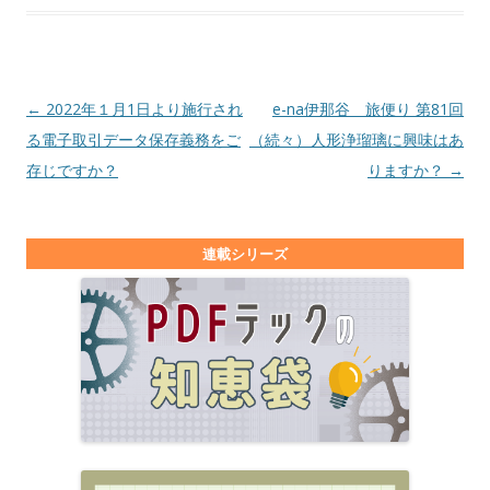
投稿ナビゲーション
←
2022年１月1日より施行され
e-na伊那谷 旅便り 第81回
る電子取引データ保存義務をご
（続々）人形浄瑠璃に興味はあ
存じですか？
りますか？
→
連載シリーズ