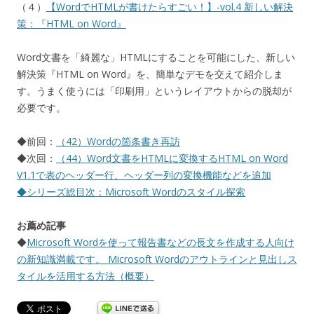
（４）
【WordでHTMLが書けたらすごい！】-vol.4 新しい解決
策：『HTML on Word』
Word文書を「綺麗な」HTMLにすることを可能にした、新しい
解決策『HTML on Word』を、簡単なデモを交えて紹介しま
す。うまく使うには「印刷用」というレイアウトからの脱却が
必要です。
◆前回：
（42）Wordの箇条書き再訪
◆次回：
（44）Word文書をHTMLに変換するHTML on Word
V1.1で表のヘッダー行、ヘッダー列の変換機能などを追加
◆シリーズ総目次：
Microsoft Wordのスタイル探索
お薦め記事
◆
Microsoft Wordを使って報告書などの長文を作成する人向け
の新知識満載です。 Microsoft Wordのアウトラインと見出しス
タイルを活用する方法（概要）