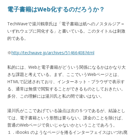
電子書籍はWeb化するのだろうか？
TechWaveで湯川鶴章氏は「電子書籍は紙へのノスタルジア＝
いずれウェブに同化する」と書いている。このタイトルは刺激
的である。
※
http://techwave.jp/archives/51466408.html
私的には、Webと電子書籍がどういう関係になるかはかなり大
きな課題と考えている。まず、ここでいうWebページとは、
HTMLで記述されており、インターネット・ブラウザで表示す
る、通常は無償で閲覧することができるものとしておきたい。
多分、この理解には湯川氏と私の間で違いはない。
湯川氏がここであげている論点は次の５つであるが、結論とし
ては、電子書籍という形態は要らない。課金のことを除けば、
普通のWebページで良いじゃないかということであろう。
１．iBooks のようなページを捲るインターフェイスはいづれ廃