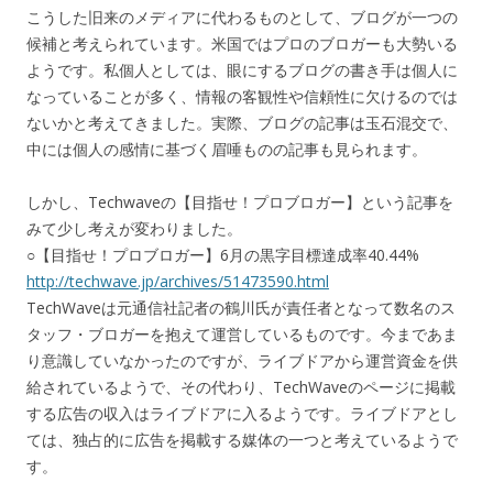
こうした旧来のメディアに代わるものとして、ブログが一つの
候補と考えられています。米国ではプロのブロガーも大勢いる
ようです。私個人としては、眼にするブログの書き手は個人に
なっていることが多く、情報の客観性や信頼性に欠けるのでは
ないかと考えてきました。実際、ブログの記事は玉石混交で、
中には個人の感情に基づく眉唾ものの記事も見られます。
しかし、Techwaveの【目指せ！プロブロガー】という記事を
みて少し考えが変わりました。
○【目指せ！プロブロガー】6月の黒字目標達成率40.44%
http://techwave.jp/archives/51473590.html
TechWaveは元通信社記者の鶴川氏が責任者となって数名のス
タッフ・ブロガーを抱えて運営しているものです。今まであま
り意識していなかったのですが、ライブドアから運営資金を供
給されているようで、その代わり、TechWaveのページに掲載
する広告の収入はライブドアに入るようです。ライブドアとし
ては、独占的に広告を掲載する媒体の一つと考えているようで
す。