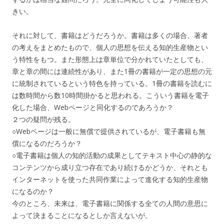
きい。
それに対して、書籍はどうだろうか。書籍は多くの場合、著者
の考えをまとめたもので、個人の思想を伝える知的生産物とい
う特性をもつ。また形態上は章単位で分かれていたとしても、
章と章の間には連続性があり、また1冊の書籍が一定の思想の元
に統制されているという特色を持っている。1冊の書籍を読むに
は数時間から数10時間掛かると思われる。こういう書籍を電子
化した場合、Webページと同化するのであろうか？
２つの疑問が残る。
○Webページは一般に無償で提供されているが、電子書籍も無
償になるのだろうか？
○電子書籍は個人の知的活動の成果としてテキスト中心の静的な
コンテンツから成り立つ存在であり続けるかどうか、それとも
インターネットを使った共同作業によって進化する知的生産物
になるのか？
今のところ、未来は、電子書籍に関係する全ての人間の意思に
よって決まることになるとしか言えないが。