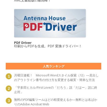
XML文書組版の最高峰！
PDF Driver
印刷からPDFを生成。PDF 変換ドライバー！
人気ランキング
月曜日連載！ Microsoft Wordスタイル探索（12）―見出し
のアウトライン番号の付け方を変更する確実・簡単な方法
「宇多田ヒカル/First Loveの「だろう」説「だはー」説に終
止符」
無料のPDF編集ツールはどの程度使えるか―無料とは名ばか
りのAdobe Acrobat Web