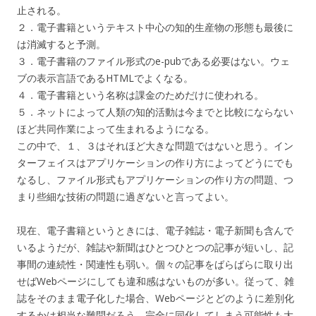
止される。
２．電子書籍というテキスト中心の知的生産物の形態も最後に
は消滅すると予測。
３．電子書籍のファイル形式のe-pubである必要はない。ウェ
ブの表示言語であるHTMLでよくなる。
４．電子書籍という名称は課金のためだけに使われる。
５．ネットによって人類の知的活動は今までと比較にならない
ほど共同作業によって生まれるようになる。
この中で、１、３はそれほど大きな問題ではないと思う。イン
ターフェイスはアプリケーションの作り方によってどうにでも
なるし、ファイル形式もアプリケーションの作り方の問題、つ
まり些細な技術の問題に過ぎないと言ってよい。
現在、電子書籍というときには、電子雑誌・電子新聞も含んで
いるようだが、雑誌や新聞はひとつひとつの記事が短いし、記
事間の連続性・関連性も弱い。個々の記事をばらばらに取り出
せばWebページにしても違和感はないものが多い。従って、雑
誌をそのまま電子化した場合、Webページとどのように差別化
するかは相当な難問だろう。完全に同化してしまう可能性も大