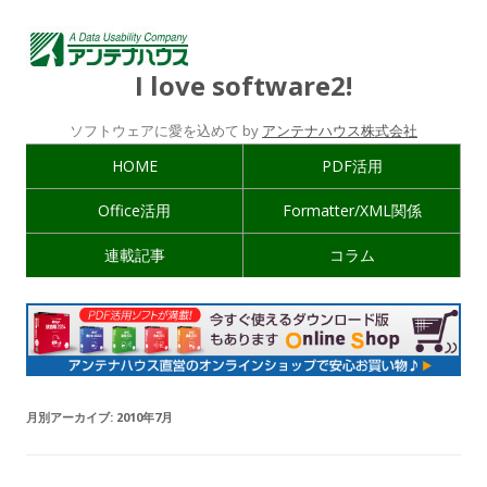
I love software2!
ソフトウェアに愛を込めて by
アンテナハウス株式会社
HOME
PDF活用
Office活用
Formatter/XML関係
連載記事
コラム
月別アーカイブ:
2010年7月