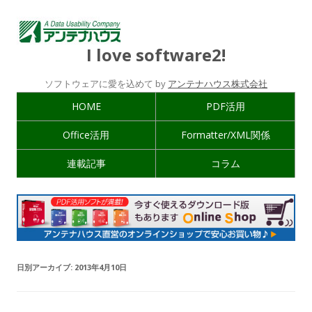
I love software2!
ソフトウェアに愛を込めて by
アンテナハウス株式会社
HOME
PDF活用
Office活用
Formatter/XML関係
連載記事
コラム
日別アーカイブ:
2013年4月10日