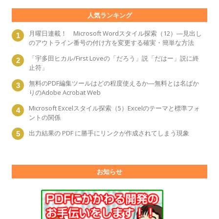
人気ランキング
月曜日連載！ Microsoft Wordスタイル探索（12）―見出し
のアウトライン番号の付け方を変更する確実・簡単な方法
「宇多田ヒカル/First Loveの「だろう」説「だはー」説に終
止符」
無料のPDF編集ツールはどの程度使えるか―無料とは名ばか
りのAdobe Acrobat Web
Microsoft Excelスタイル探索（5）Excelのテーマと標準フォ
ントの関係
出力結果の PDF に勝手にリンクが作成されてしまう現象
お知らせ