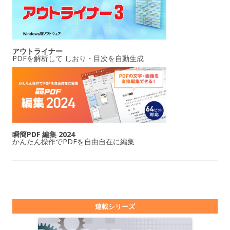
アウトライナー
PDFを解析して しおり・目次を自動生成
瞬簡PDF 編集 2024
かんたん操作でPDFを自由自在に編集
連載シリーズ