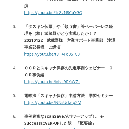
演
https://youtu.be/1rGzN8CqYGQ
「ダスキン伝票」や「領収書」等ペーパーレス経
理を（株）武蔵野がどう実現したか！？
20210122 武蔵野様 営業サポート事業部 滝澤
事業部長様 ご講演
https://youtu.be/t8T4Fo3S_C0
ＯＣＲとスキャナ保存の先進事例ウェビナー Ｏ
ＣＲ事例編
https://youtu.be/Mstf9RYuY7k
電帳法「スキャナ保存」申請方法 学習セミナー
https://youtu.be/NNsUclatp2M
事例豊富なScanSaveがパワーアップし、e-
SuccessにVER-UPした訳 「概要編」