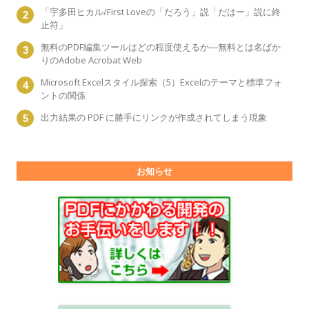
「宇多田ヒカル/First Loveの「だろう」説「だはー」説に終
止符」
無料のPDF編集ツールはどの程度使えるか―無料とは名ばか
りのAdobe Acrobat Web
Microsoft Excelスタイル探索（5）Excelのテーマと標準フォ
ントの関係
出力結果の PDF に勝手にリンクが作成されてしまう現象
お知らせ