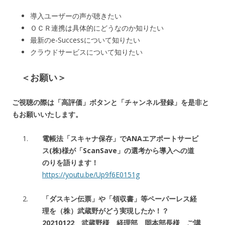
導入ユーザーの声が聴きたい
ＯＣＲ連携は具体的にどうなのか知りたい
最新のe-Successについて知りたい
クラウドサービスについて知りたい
＜お願い＞
ご視聴の際は「高評価」ボタンと「チャンネル登録」を是非と
もお願いいたします。
電帳法「スキャナ保存」でANAエアポートサービ
ス(株)様が「ScanSave」の選考から導入への道
のりを語ります！
https://youtu.be/Up9f6E0151g
「ダスキン伝票」や「領収書」等ペーパーレス経
理を（株）武蔵野がどう実現したか！？
20210122 武蔵野様 経理部 岡本部長様 ご講