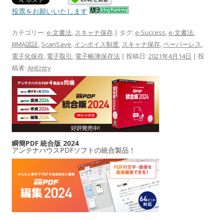
投票をお願いいたします
カテゴリー:
e-文書法
,
スキャナ保存
| タグ:
e-Success
,
e-文書法
,
JIIMA認証
,
ScanSave
,
インボイス制度
,
スキャナ保存
,
ペーパーレス
,
電子化保存
,
電子取引
,
電子帳簿保存法
| 投稿日:
2021年4月14日
|
投
稿者:
AHEntry
瞬簡PDF 統合版 2024
アンテナハウスPDFソフトの統合製品！