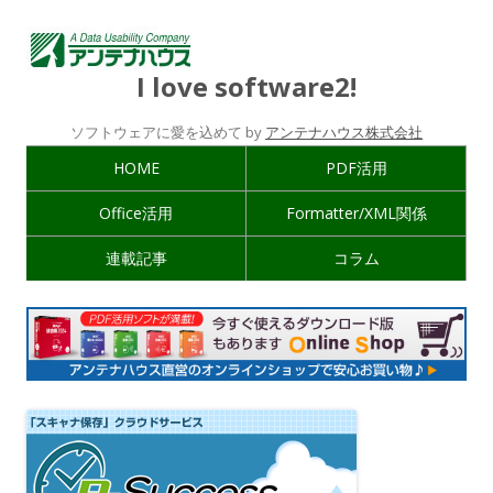
I love software2!
ソフトウェアに愛を込めて by
アンテナハウス株式会社
HOME
PDF活用
Office活用
Formatter/XML関係
連載記事
コラム