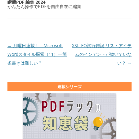
瞬簡PDF 編集 2024
かんたん操作でPDFを自由自在に編集
投稿ナビゲーション
←
月曜日連載！ Microsoft
XSL-FO試行錯誤 リストアイテ
Wordスタイル探索（11）―箇
ムのインデントが効いていな
条書きは難しい？
い？
→
連載シリーズ