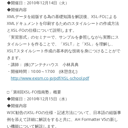
◆開催日：2010年12月14日（火）
◆開催内容
XMLデータを組版する為の基礎知識を解説後、XSL-FOによる
XMLドキュメントを印刷するためのスタイルシートの作成方法
とXSL-FOの仕様について説明します。
「実習形式」のセミナーで、サンプルを参照しながら実際にス
タイルシートを作ることで、「XSLT」と「XSL」を理解し、
XSLTスタイルシート作成の基本的な技術を身につけることがで
きます。
・講師： (株)アンテナハウス 小林具典
・開催時間：10:00～17:00 (休憩含む)
http://www.exism.co.jp/pdf/XSL-school.pdf
□「第8回XSL-FO指南塾」概要
◆開催日：2010年12月15日（水）
◆開催内容
W3C勧告のXSL-FOの仕様・記述方法について、日本語の組版事
例を添えて詳細に解説をすると共に、AH Formatter V5の新し
い機能について解説します。