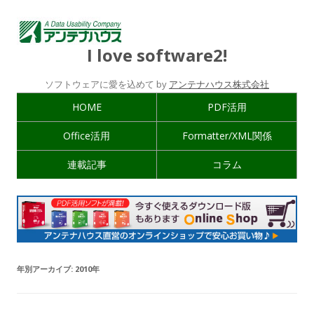
I love software2!
ソフトウェアに愛を込めて by
アンテナハウス株式会社
HOME
PDF活用
Office活用
Formatter/XML関係
連載記事
コラム
年別アーカイブ:
2010年