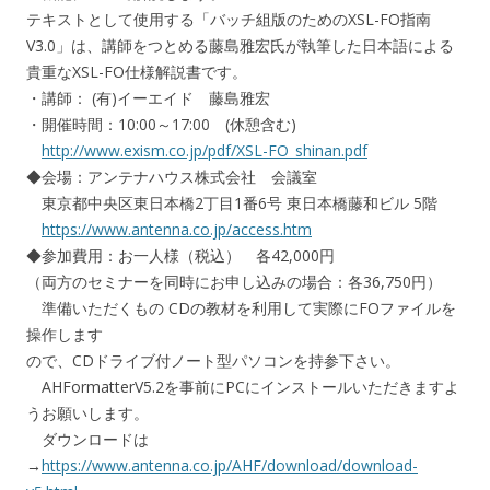
テキストとして使用する「バッチ組版のためのXSL-FO指南
V3.0」は、講師をつとめる藤島雅宏氏が執筆した日本語による
貴重なXSL-FO仕様解説書です。
・講師： (有)イーエイド 藤島雅宏
・開催時間：10:00～17:00 (休憩含む)
http://www.exism.co.jp/pdf/XSL-FO_shinan.pdf
◆会場：アンテナハウス株式会社 会議室
東京都中央区東日本橋2丁目1番6号 東日本橋藤和ビル 5階
https://www.antenna.co.jp/access.htm
◆参加費用：お一人様（税込） 各42,000円
（両方のセミナーを同時にお申し込みの場合：各36,750円）
準備いただくもの CDの教材を利用して実際にFOファイルを
操作します
ので、CDドライブ付ノート型パソコンを持参下さい。
AHFormatterV5.2を事前にPCにインストールいただきますよ
うお願いします。
ダウンロードは
→
https://www.antenna.co.jp/AHF/download/download-