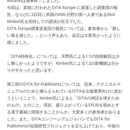
Autumnは無事終了しました。
今回は、直前に行われたDITA Europe に派遣した調査団の報
告、ならびに2日目に米国のXML分野の第一人者であるEliot
Kimber氏を招待しての講演が目玉でした。
DITA Europe調査派遣団の報告については、参加者から「新し
い風を感じた。」という声もあり、反応は大変良かったように
感じました。
「DITA特殊化」については、天野氏による1.1の技術解説は少
し難しかったようですが、Kimber氏による1.2の新機能は分か
りやすかったと思います。
第三部のDITA for Publishersについては、従来、テクニカルマ
ニュアルのためと捕らえられているDITAを出版業界向けに使お
うということで、Kimber氏によると「DITAの神話を壊すため
のもの」とのこと。現在、盛り上がっているEPUBを初めとす
る電子書籍に関係することからか、大変多くの参加者がありま
した。また、DITAコンソーシアムジャパンでもDITA for
Publishersの短期研究プロジェクトを立ち上げており、今後の