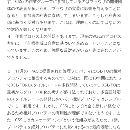
す。CSS3の作業グループに参加しているのはブラウザの開発団
体の代表者が多いため、ブラウザの実装に影響を与えることに
なると、参加者の利害に直結してしまいます。こうした利害関
係に基づく反対もあります。これは、理解云々の話ではないの
で対応が難しくなります。
４．作業プロセス上の問題もあります。現在のW3Cのプロセス
方針は、「仕様作成は合意に基づいて進める」ということにな
っています。このため、強硬な反対者がいると先に進むことが
できません。
５．11月のTPACに提案された論理プロパティはXSL-FOの相対
プロパティに相当するものです。当社は、既に10年間にわたっ
てXSL-FOのスタイルシートを多数開発しています。XSL-FOは
最初からグローバル化の考えが盛り込まれており、多言語対応
のスタイルシートの開発において、相対プロパティはシンプル
ですし、有用です。しかし、CSSにとっては全く新しい概念で
あるため相対プロパティの有用性が理解できないようです。ま
た、CSSにはカスケーディングという仕組みがあるため、相対
プロパティを絶対プロパティに対応つけるのは最終段階になら