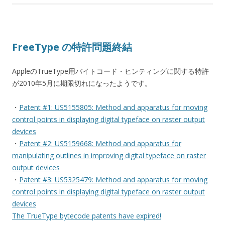
FreeType の特許問題終結
AppleのTrueType用バイトコード・ヒンティングに関する特許
が2010年5月に期限切れになったようです。
・
Patent #1: US5155805: Method and apparatus for moving
control points in displaying digital typeface on raster output
devices
・
Patent #2: US5159668: Method and apparatus for
manipulating outlines in improving digital typeface on raster
output devices
・
Patent #3: US5325479: Method and apparatus for moving
control points in displaying digital typeface on raster output
devices
The TrueType bytecode patents have expired!