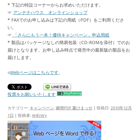
* 下記の特設コーナーからお求めいただけます。
☞
アンテナハウス オンラインショップ
* FAXでのお申し込みは下記の用紙（PDF）をご利用くださ
い。
☞
「さらにもう一本！優待キャンペーン」申込用紙
* 製品はパッケージなしの簡易包装（CD-ROMを添付）でのお
届けとなります。お申し込み時点で発売中の最新版の製品をお
届けします。
○
Webページはこちらです
。
投票をお願いいたします
カテゴリー:
キャンペーン
,
瞬簡PDF 書けまっせ
| 投稿日:
2010年12月
1日
|
投稿者:
AHEntry