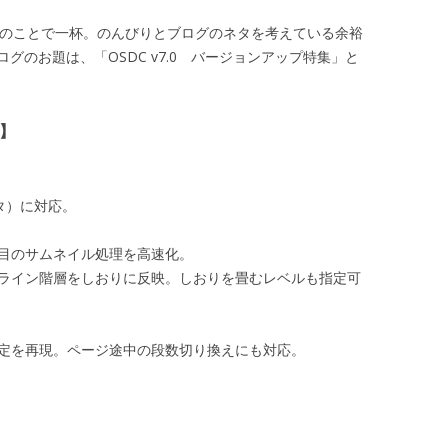
アップのことで一杯。のんびりとブログのネタを考えている余裕
グのお題は、「OSDC v7.0 バージョンアップ特集」と
能】
ィタ）に対応。
ジ目のサムネイル処理を高速化。
ウトライン階層をしおりに反映。しおりを畳むレベルも指定可
設定を再現。ページ途中の段数切り換えにも対応。