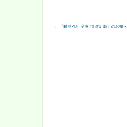
投稿ナビゲーション
←
『瞬簡PDF 変換 10 改訂版』のお知