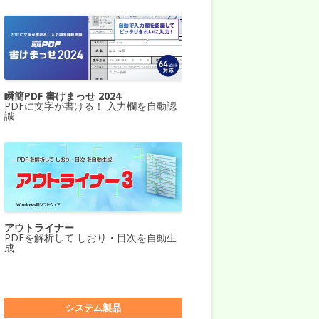
瞬簡PDF 書けまっせ 2024
PDFに文字が書ける！ 入力欄を自動認
識
アウトライナー
PDFを解析して しおり・目次を自動生
成
システム製品