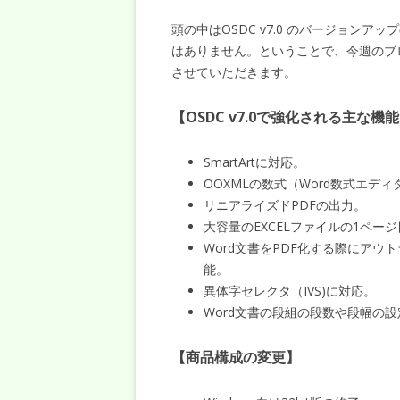
頭の中はOSDC v7.0 のバージョン
はありません。ということで、今週のブロ
させていただきます。
【OSDC v7.0で強化される主な機
SmartArtに対応。
OOXMLの数式（Word数式エデ
リニアライズドPDFの出力。
大容量のEXCELファイルの1ペー
Word文書をPDF化する際にア
能。
異体字セレクタ（IVS)に対応。
Word文書の段組の段数や段幅の
【商品構成の変更】