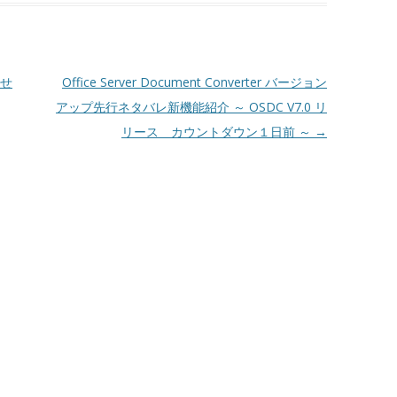
らせ
Office Server Document Converter バージョン
アップ先行ネタバレ新機能紹介 ～ OSDC V7.0 リ
リース カウントダウン１日前 ～
→