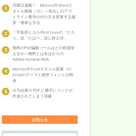
月曜日連載！ Microsoft Wordス
タイル探索（12）―見出しのアウ
トライン番号の付け方を変更する確
実・簡単な方法
「宇多田ヒカル/First Loveの「だろ
う」説「だはー」説に終止符」
無料のPDF編集ツールはどの程度使
えるか―無料とは名ばかりの
Adobe Acrobat Web
Microsoft Excelスタイル探索（5）
Excelのテーマと標準フォントの関
係
出力結果の PDF に勝手にリンクが
作成されてしまう現象
お知らせ