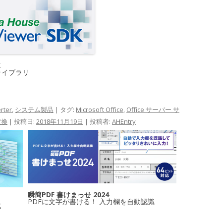
K
ライブラリ
rter
,
システム製品
| タグ:
Microsoft Office
,
Office サーバー サ
変換
| 投稿日:
2018年11月19日
|
投稿者:
AHEntry
瞬簡PDF 書けまっせ 2024
PDFに文字が書ける！ 入力欄を自動認識
成