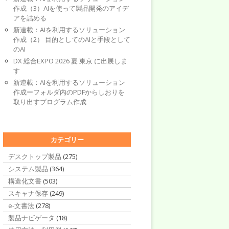
作成（3）AIを使って製品開発のアイデ
アを詰める
新連載：AIを利用するソリューション
作成（2） 目的としてのAIと手段として
のAI
DX 総合EXPO 2026 夏 東京 に出展しま
す
新連載：AIを利用するソリューション
作成ーフォルダ内のPDFからしおりを
取り出すプログラム作成
カテゴリー
デスクトップ製品
(275)
システム製品
(364)
構造化文書
(503)
スキャナ保存
(249)
e-文書法
(278)
製品ナビゲータ
(18)