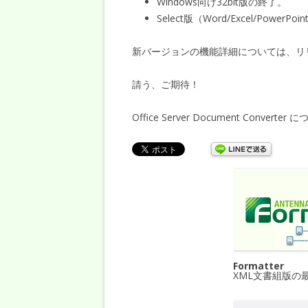
Windows向け32bit版の終了。
Select版（Word/Excel/PowerPo
新バージョンの機能詳細については、リ
請う、ご期待！
Office Server Document Converte
Formatter
XML文書組版の