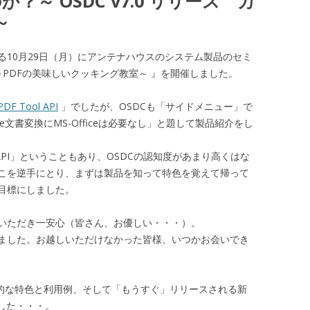
～ OSDC v7.0 リリース カ
～
る10月29日（月）にアンテナハウスのシステム製品のセミ
～PDFの美味しいクッキング教室～ 』を開催しました。
PDF Tool API
」でしたが、OSDCも「サイドメニュー」で
e文書変換にMS-Officeは必要なし」と題して製品紹介をし
 API」ということもあり、OSDCの認知度があまり高くはな
こを逆手にとり、まずは製品を知って特色を覚えて帰って
目標にしました。
いただき一安心（皆さん、お優しい・・・）。
ました。お越しいただけなかった皆様、いつかお会いでき
本的な特色と利用例、そして「もうすぐ」リリースされる新
でした・・・。