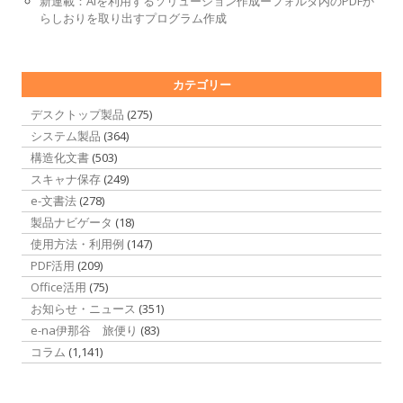
新連載：AIを利用するソリューション作成ーフォルダ内のPDFか
らしおりを取り出すプログラム作成
カテゴリー
デスクトップ製品
(275)
システム製品
(364)
構造化文書
(503)
スキャナ保存
(249)
e-文書法
(278)
製品ナビゲータ
(18)
使用方法・利用例
(147)
PDF活用
(209)
Office活用
(75)
お知らせ・ニュース
(351)
e-na伊那谷 旅便り
(83)
コラム
(1,141)