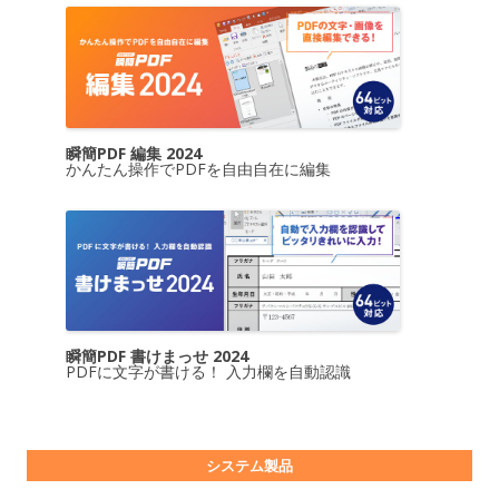
瞬簡PDF 編集 2024
かんたん操作でPDFを自由自在に編集
瞬簡PDF 書けまっせ 2024
PDFに文字が書ける！ 入力欄を自動認識
システム製品