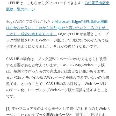
（EPUBは、こちらからダウンロードできます：
CAS電子出版出
版物一覧のページ
Edgeの紹介ブログはこちら：
Microsoft EdgeのEPUB表示機能
はなかなか良い。これからはEdgeだと言いたいところですが、
しかし、残念な点もあります。
EdgeでEPUBが復活として、ブ
ック型情報をPDFとWebページ版とEPUB版の3つのかたちで提
供できるようになりました。それが今後どうなるかです。
CAS-UBの場合は、ブック型Webページの作り方をさらに改善
する必要があると考えています。CAS-UB V4のWebページ版
は、短期間で作ったもので完成形とは言えない面があります。
またPC版とモバイル版のWebページを統合できていないのも問
題です。ということで、CAS-UBの次の課題は、Webページ版
のテーマ化、レスポンシブWebページ版の選択を追加すること
です。
[1] 本やマニュアルのような冊子として提供されるものをWebペ
ージにしたものを
ブック型Webページ
と（勝手に）呼びます。