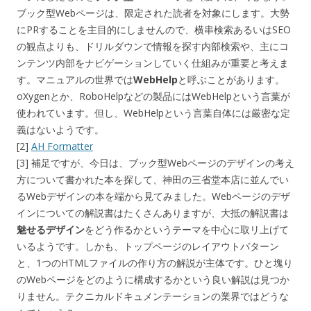
ブック型Webページは、限定された読者を対象にします。大勢
にPRすることを主目的にしませんので、横串検索あるいはSEO
の観点よりも、ドリルダウンで情報を探す内部検索や、主にコ
ンテンツ内部をナビゲーションしていく仕組みが重要と考えま
す。マニュアルの世界では
WebHelp
と呼ぶことがあります。
oXygenとか、RoboHelpなどの製品にはWebHelpという言葉が
使われています。但し、WebHelpという言葉自体には厳密な定
義はないようです。
[2]
AH Formatter
[3] 補足ですが、今日は、ブック型Webページのデザインの考え
方について書かれた本を探して、神田の三省堂本店に並んでい
るWebデザインの本を端から見てみました。Webページのデザ
インについての解説書はたくさんありますが、大抵の解説書は
魅せるデザイン
をどう作るかというテーマを中心に取リ上げて
いるようです。しかも、トップページのレイアウトパターン
と、1つのHTMLファイルの作り方の解説が主体です。ひと塊り
のWebページをどのように構成するかという良い解説は見つか
りません。テクニカルドキュメンテーションの業界ではどうな