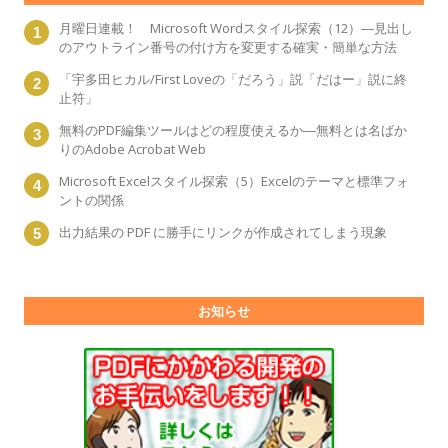
月曜日連載！ Microsoft Wordスタイル探索（12）―見出し
のアウトライン番号の付け方を変更する確実・簡単な方法
「宇多田ヒカル/First Loveの「だろう」説「だはー」説に終
止符」
無料のPDF編集ツールはどの程度使えるか―無料とは名ばか
りのAdobe Acrobat Web
Microsoft Excelスタイル探索（5）Excelのテーマと標準フォ
ントの関係
出力結果の PDF に勝手にリンクが作成されてしまう現象
お知らせ