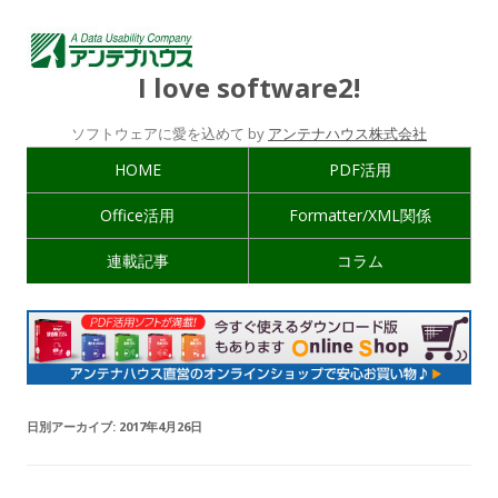
I love software2!
ソフトウェアに愛を込めて by
アンテナハウス株式会社
HOME
PDF活用
Office活用
Formatter/XML関係
連載記事
コラム
日別アーカイブ:
2017年4月26日