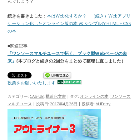
んでしょう？
続きを書きました
：
本はWeb化するか？ （続き）Webアプリ
ケーション化したオンライン版の本 vs シンプルなHTML＋CSS
の本
■関連記事
「ワンソースマルチユースで拓く、ブック型Webページの未
来」
(本ブログと続きの2回分をまとめて整理し直しました）
投票をお願いいたします
カテゴリー:
CAS-UB
,
構造化文書
| タグ:
オンラインの本
,
ワンソース
マルチユース
| 投稿日:
2017年4月26日
|
投稿者:
AHEntry