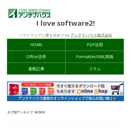
I love software2!
ソフトウェアに愛を込めて by
アンテナハウス株式会社
HOME
PDF活用
Office活用
Formatter/XML関係
連載記事
コラム
タグ別アーカイブ:
WORD