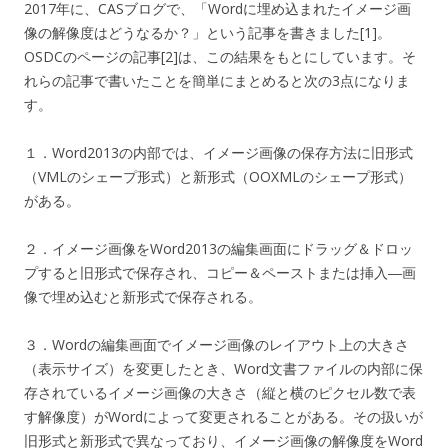
2017年に、CASブログで、「Wordに埋め込まれたイメージ画
像の解像度はどうなるか？」という記事を書きました[1]。
OSDCのページの記事[2]は、この結果をもとにしています。そ
れらの記事で書いたことを簡単にまとめると次の3点になりま
す。
１．Word2013の内部では、イメージ画像の保存方法に旧形式
（VMLのシェープ形式）と新形式（OOXMLのシェープ形式）
がある。
２．イメージ画像をWord2013の編集画面にドラッグ＆ドロッ
プすると旧形式で保存され、コピー＆ペーストまたは挿入―画
像で埋め込むと新形式で保存される。
３．Wordの編集画面でイメージ画像のレイアウト上の大きさ
（表示サイズ）を変更したとき、Word文書ファイルの内部に保
存されているイメージ画像の大きさ（縦と横のピクセル数で表
す解像度）がWordによって変更されることがある。その扱いが
旧形式と新形式で異なっており、イメージ画像の解像度をWord