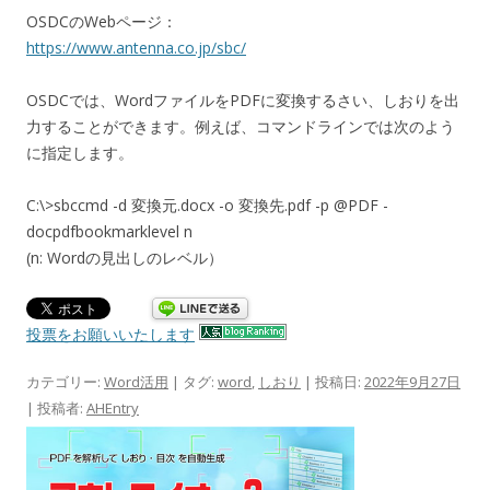
OSDCのWebページ：
https://www.antenna.co.jp/sbc/
OSDCでは、WordファイルをPDFに変換するさい、しおりを出
力することができます。例えば、コマンドラインでは次のよう
に指定します。
C:\>sbccmd -d 変換元.docx -o 変換先.pdf -p @PDF -
docpdfbookmarklevel n
(n: Wordの見出しのレベル）
投票をお願いいたします
カテゴリー:
Word活用
| タグ:
word
,
しおり
| 投稿日:
2022年9月27日
|
投稿者:
AHEntry