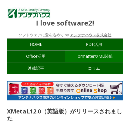
I love software2!
ソフトウェアに愛を込めて by
アンテナハウス株式会社
HOME
PDF活用
Office活用
Formatter/XML関係
連載記事
コラム
XMetaL12.0（英語版）がリリースされまし
た