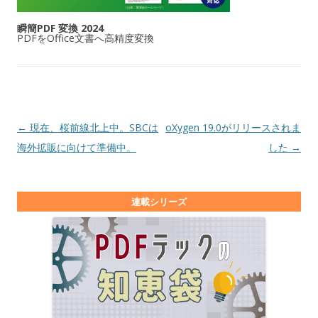
瞬簡PDF 変換 2024
PDFをOffice文書へ高精度変換
投稿ナビゲーション
←
現在、桜前線北上中。SBCは
oXygen 19.0がリリースされま
海外拡販に向けて準備中。
した
→
連載シリーズ