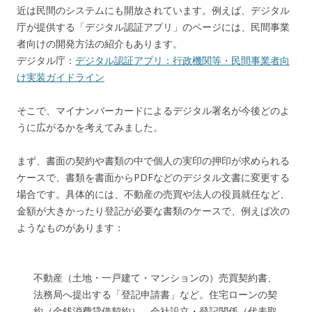
近は民間のシステムにも開放されています。例えば、デジタル
庁が提供する「デジタル認証アプリ」のページには、民間事業
者向けの開発方法の紹介もあります。
デジタル庁：
デジタル認証アプリ：行政機関等・民間事業者向
け実装ガイドライン
そこで、マイナンバーカードによるデジタル署名が今後どのよ
うに広がるかを考えてみました。
まず、書面の契約や書類の中で個人の実印の押印が求められる
ケースで、書類を書面からPDFなどのデジタル文書に変更する
場合です。具体的には、不動産の売買や法人の役員就任など、
金額が大きかったり登記が必要な書類のケースで、例えば次の
ようなものがあります：
不動産（土地・一戸建て・マンションの）売買契約書、
法務局へ提出する「登記申請書」など。住宅ローンの契
約（金銭消費貸借契約）。会社設立・登記関係（代表取