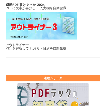
瞬簡PDF 書けまっせ 2024
PDFに文字が書ける！ 入力欄を自動認識
アウトライナー
PDFを解析して しおり・目次を自動生成
連載シリーズ