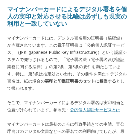
マイナンバーカードによるデジタル署名を個
人の実印と対応させる比喩は必ずしも現実の
利用と一致していない
マイナンバーカードには、デジタル署名用の証明書（秘密鍵）
が内蔵されています。この電子証明書は「公的個人認証サービ
ス」（JPKI (Japanese Public Key Infrastructure)）という認証シ
ステムで発行されるもので、「電子署名法（電子署名及び認証
業務に関する法律）」の第2条、第3条の要件を満たしていま
す。特に、第3条は推定効といわれ、その要件を満たすデジタル
署名は、紙の場合の
実印と印鑑証明書のセットに相当する
とし
て扱われます。
そこで、マイナンバーカードによるデジタル署名は実印相当と
位置づけられています。参照先：
公的個人認証サービスとは
マイナンバーカードは最初のころは行政手続きでの申請、官公
庁向けのデジタル文書などへの署名での利用向けでしたが、最