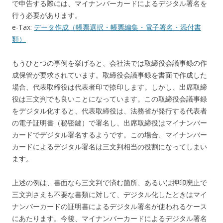
で申告する際には、マイナンバーカードによるデジタル署名を
行う必要があります。
e-Tax:
データ作成（帳票選択・帳票編集・電子署名・添付書
類）
もうひとつの事例を挙げると、会社法では取締役会議事録の作
成保管が要求されています。取締役会議事録を書面で作成した
場合、代表取締役は代表者印で捺印します。しかし、出席取締
役は三文判でも良いことになっています。この取締役会議事録
をデジタル化すると、代表取締役は、法務省が発行する代表者
の電子証明書（秘密鍵）で署名し、出席取締役はマイナンバー
カードでデジタル署名するようです。この場合、マイナンバー
カードによるデジタル署名は三文判相当の役割になってしまい
ます。
上述の例は、書面なら三文判で済む箇所、あるいは押印廃止で
三文判さえも不要な書類に対して、デジタル化したときはマイ
ナンバーカードの証明書によるデジタル署名が使われるケース
にあたります。今後、マイナンバーカードによるデジタル署名