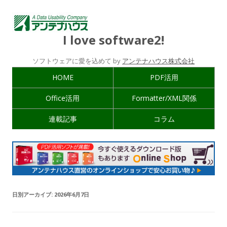
I love software2!
ソフトウェアに愛を込めて by
アンテナハウス株式会社
HOME
PDF活用
Office活用
Formatter/XML関係
連載記事
コラム
日別アーカイブ:
2026年6月7日