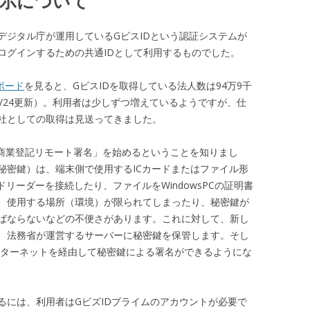
示について
デジタル庁が運用しているGビスIDという認証システムが
ログインするための共通IDとして利用するものでした。
ボード
を見ると、GビスIDを取得している法人数は94万9千
/4/24更新）。利用者は少しずつ増えているようですが、仕
社としての取得は見送ってきました。
「商業登記リモート署名」を始めるということを知りまし
秘密鍵）は、端末側で使用するICカードまたはファイル形
リーダーを接続したり、ファイルをWindowsPCの証明書
、使用する場所（環境）が限られてしまったり、秘密鍵が
ばならないなどの不便さがあります。これに対して、新し
、法務省が運営するサーバーに秘密鍵を保管します。そし
ンターネットを経由して秘密鍵による署名ができるようにな
るには、利用者はGビズIDプライムのアカウントが必要で