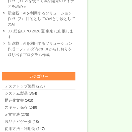
作成（3）AIを使って製品開発のアイデ
アを詰める
新連載：AIを利用するソリューション
作成（2） 目的としてのAIと手段として
のAI
DX 総合EXPO 2026 夏 東京 に出展しま
す
新連載：AIを利用するソリューション
作成ーフォルダ内のPDFからしおりを
取り出すプログラム作成
カテゴリー
デスクトップ製品
(275)
システム製品
(364)
構造化文書
(503)
スキャナ保存
(249)
e-文書法
(278)
製品ナビゲータ
(18)
使用方法・利用例
(147)