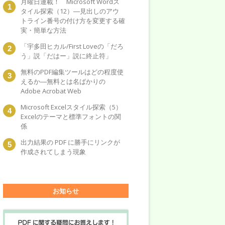
月曜日連載！ Microsoft Wordス
タイル探索（12）―見出しのアウ
トライン番号の付け方を変更する確
実・簡単な方法
「宇多田ヒカル/First Loveの「だろ
う」説「だはー」説に終止符」
無料のPDF編集ツールはどの程度使
えるか―無料とは名ばかりの
Adobe Acrobat Web
Microsoft Excelスタイル探索（5）
Excelのテーマと標準フォントの関
係
出力結果の PDF に勝手にリンクが
作成されてしまう現象
お知らせ