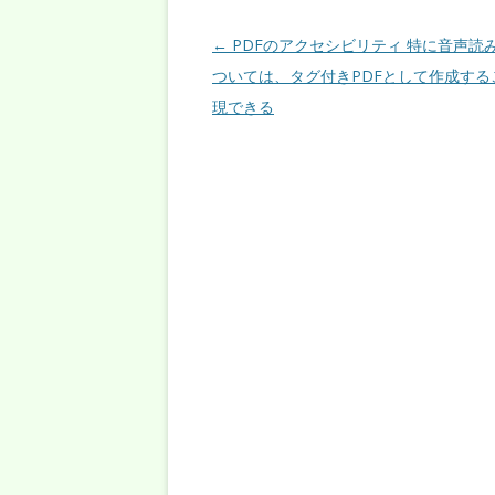
投稿ナビゲーション
←
PDFのアクセシビリティ 特に音声読
ついては、タグ付きPDFとして作成する
現できる