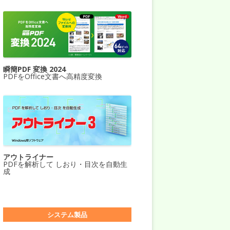
瞬簡PDF 変換 2024
PDFをOffice文書へ高精度変換
アウトライナー
PDFを解析して しおり・目次を自動生
成
システム製品