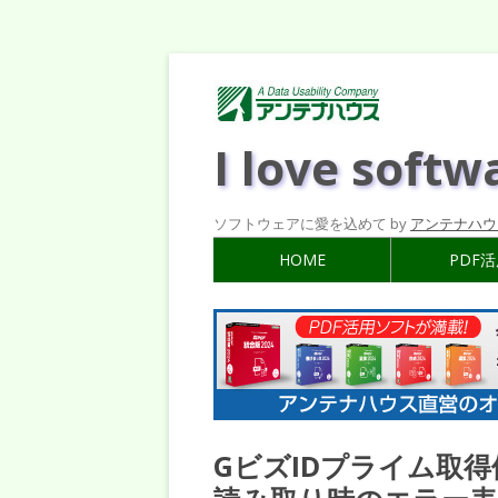
I love softw
ソフトウェアに愛を込めて by
アンテナハウ
HOME
PDF
GビズIDプライム取