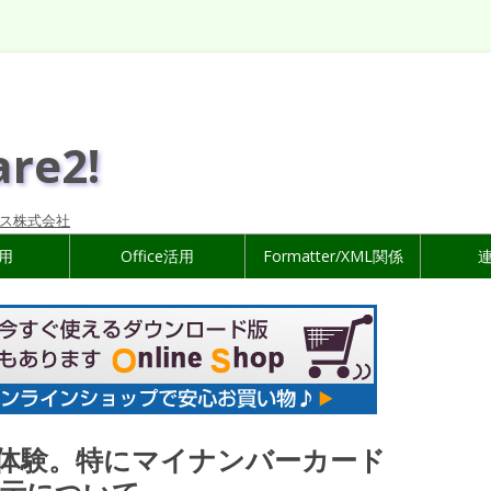
are2!
ス株式会社
活用
Office活用
Formatter/XML関係
得体験。特にマイナンバーカード