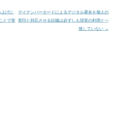
み上げに
マイナンバーカードによるデジタル署名を個人の
ことで実
実印と対応させる比喩は必ずしも現実の利用と一
致していない
→