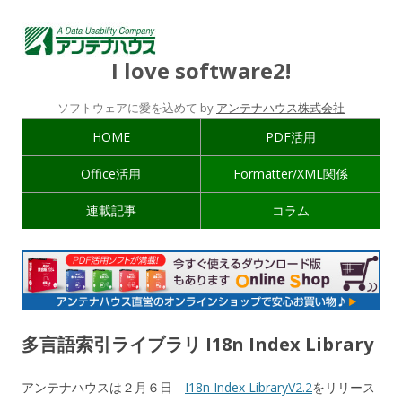
I love software2!
ソフトウェアに愛を込めて by
アンテナハウス株式会社
HOME
PDF活用
Office活用
Formatter/XML関係
連載記事
コラム
多言語索引ライブラリ I18n Index Library
アンテナハウスは２月６日
I18n Index LibraryV2.2
をリリース