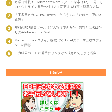
月曜日連載！ Microsoft Wordスタイル探索（12）―見出し
のアウトライン番号の付け方を変更する確実・簡単な方法
「宇多田ヒカル/First Loveの「だろう」説「だはー」説に終
止符」
無料のPDF編集ツールはどの程度使えるか―無料とは名ばか
りのAdobe Acrobat Web
Microsoft Excelスタイル探索（5）Excelのテーマと標準フォ
ントの関係
出力結果の PDF に勝手にリンクが作成されてしまう現象
お知らせ