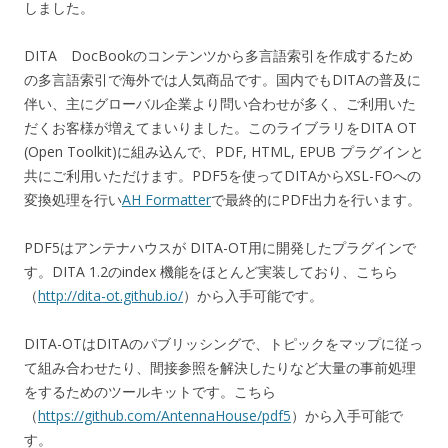
しました。
DITA DocBookのコンテンツから多言語索引を作成するため
の多言語索引で海外では人気商品です。国内でもDITAの普及に
伴い、主にグローバル企業より問い合わせが多く、ご利用いた
だくお客様が増えてまいりました。このライブラリをDITA OT
(Open Toolkit)に組み込んで、PDF, HTML, EPUB プラグインと
共にご利用いただけます。PDF5を使ってDITAからXSL-FOへの
変換処理を行い
AH Formatter
で最終的にPDF出力を行います。
PDF5はアンテナハウスが DITA-OT用に開発したプラグインで
す。DITA 1.2のindex 機能をほとんど実装しており、こちら
（
http://dita-ot.github.io/
）から入手可能です。
DITA-OTはDITAのパブリッシングで、トピックをマップに従っ
て組み合わせたり、間接参照を解決したりなど大量の事前処理
をするためのツールキットです。こちら
（
https://github.com/AntennaHouse/pdf5
）から入手可能で
す。