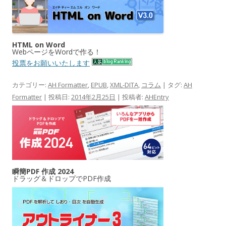
HTML on Word
WebページをWordで作る！
投票をお願いいたします
カテゴリー:
AH Formatter
,
EPUB
,
XML-DITA
,
コラム
| タグ:
AH
Formatter
| 投稿日:
2014年2月25日
|
投稿者:
AHEntry
瞬簡PDF 作成 2024
ドラッグ＆ドロップでPDF作成