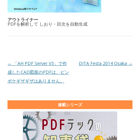
アウトライナー
PDFを解析して しおり・目次を自動生成
投稿ナビゲーション
←
「AH PDF Server V3」で作
DITA Festa 2014 Osaka
→
成したCAD図面のPDFは、ピン
ボケギザギザはありません。
連載シリーズ