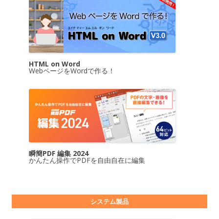
HTML on Word
WebページをWordで作る！
瞬簡PDF 編集 2024
かんたん操作でPDFを自由自在に編集
システム製品