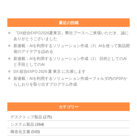
最近の投稿
『DX総合EXPO2026夏東京』弊社ブースへご来場いただき、誠に
ありがとうございました
新連載：AIを利用するソリューション作成（3）AIを使って製品開
発のアイデアを詰める
新連載：AIを利用するソリューション作成（2） 目的としてのAI
と手段としてのAI
DX 総合EXPO 2026 夏 東京 に出展します
新連載：AIを利用するソリューション作成ーフォルダ内のPDFか
らしおりを取り出すプログラム作成
カテゴリー
デスクトップ製品
(275)
システム製品
(364)
構造化文書
(503)