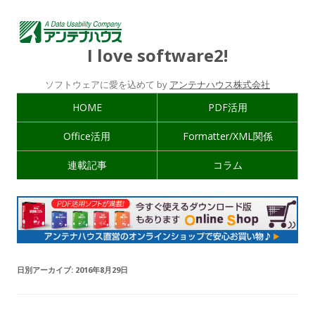
I love software2!
ソフトウェアに愛を込めて by
アンテナハウス株式会社
HOME
PDF活用
Office活用
Formatter/XML関係
連載記事
コラム
日別アーカイブ:
2016年8月29日