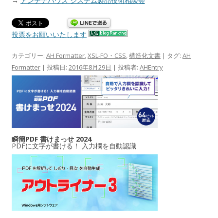
→
アンテナハウス システム製品技術相談会
投票をお願いいたします
カテゴリー:
AH Formatter
,
XSL-FO・CSS
,
構造化文書
| タグ:
AH
Formatter
| 投稿日:
2016年8月29日
|
投稿者:
AHEntry
瞬簡PDF 書けまっせ 2024
PDFに文字が書ける！ 入力欄を自動認識