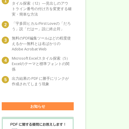
タイル探索（12）―見出しのアウ
トライン番号の付け方を変更する確
実・簡単な方法
「宇多田ヒカル/First Loveの「だろ
う」説「だはー」説に終止符」
無料のPDF編集ツールはどの程度使
えるか―無料とは名ばかりの
Adobe Acrobat Web
Microsoft Excelスタイル探索（5）
Excelのテーマと標準フォントの関
係
出力結果の PDF に勝手にリンクが
作成されてしまう現象
お知らせ