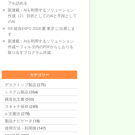
アを詰める
新連載：AIを利用するソリューション
作成（2） 目的としてのAIと手段として
のAI
DX 総合EXPO 2026 夏 東京 に出展しま
す
新連載：AIを利用するソリューション
作成ーフォルダ内のPDFからしおりを
取り出すプログラム作成
カテゴリー
デスクトップ製品
(275)
システム製品
(364)
構造化文書
(503)
スキャナ保存
(249)
e-文書法
(278)
製品ナビゲータ
(18)
使用方法・利用例
(147)