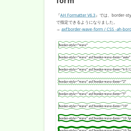
form
『
AH Formatter V6.3
』では、border-st
で指定できるようになりました。
→
axf:border-wave-form / CSS -