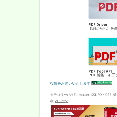
PDF Driver
印刷からPDFを
PDF Tool API
PDF 編集・加
投票をお願いいたします
カテゴリー:
AH Formatter
,
XSL-FO・CSS
,
構
者:
AHEntry