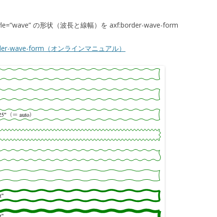
yle=”wave” の形状（波長と線幅）を axf:border-wave-form
ah-border-wave-form（オンラインマニュアル）