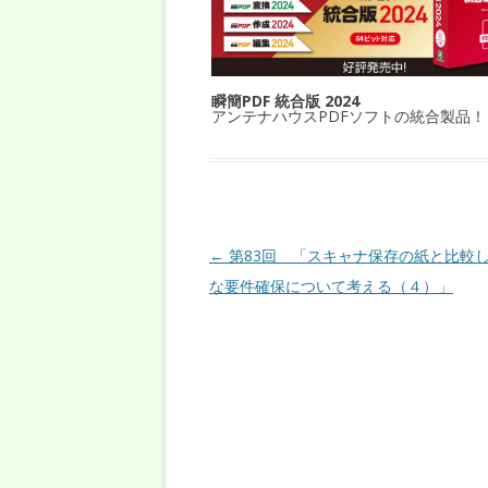
瞬簡PDF 統合版 2024
アンテナハウスPDFソフトの統合製品！
投稿ナビゲーション
←
第83回 「スキャナ保存の紙と比較
な要件確保について考える（４）」