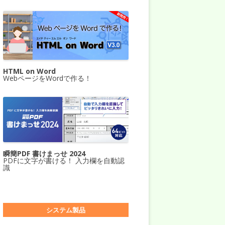
HTML on Word
WebページをWordで作る！
瞬簡PDF 書けまっせ 2024
PDFに文字が書ける！ 入力欄を自動認
識
システム製品