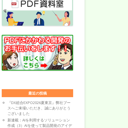
最近の投稿
『DX総合EXPO2026夏東京』弊社ブー
スへご来場いただき、誠にありがとう
ございました
新連載：AIを利用するソリューション
作成（3）AIを使って製品開発のアイデ