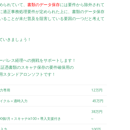
められていて、
書類のデータ保存
には要件から除外されて
に適正事務処理要件が定められた上に、書類のデータ保存
いることが未だ普及を阻害している要因の一つだと考えて
ていきましょう！
ーパレス経理への挑戦をサポートします！
は、証憑書類のスキャナ保存の要件確保用の
用スタンドアロンソフトです！
入力専用
12万円
サイクル＋適時入力
45万円
38万円
00個/月＋スキャナix100＋導入支援付き
～
時入力
100万