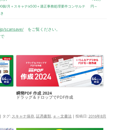
00個/月＋スキャナix500＋適正事務処理要件コンサルテ
円～
付き
jp/scansave/
をご覧ください。
で
瞬簡PDF 作成 2024
ドラッグ＆ドロップでPDF作成
| タグ:
スキャナ保存
,
証憑書類
,
ｅ－文書法
| 投稿日:
2016年8月