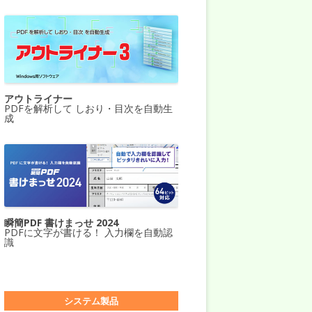
アウトライナー
PDFを解析して しおり・目次を自動生
成
瞬簡PDF 書けまっせ 2024
PDFに文字が書ける！ 入力欄を自動認
識
システム製品