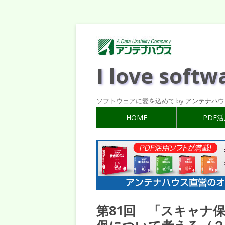
I love softw
ソフトウェアに愛を込めて by
アンテナハウ
HOME
PDF
第81回 「スキャナ