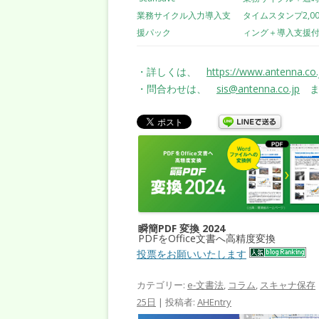
業務サイクル入力導入支
タイムスタンプ2,0
援パック
ィング＋導入支援
・詳しくは、
https://www.antenna.co.
・問合わせは、
sis@antenna.co.jp
ま
瞬簡PDF 変換 2024
PDFをOffice文書へ高精度変換
投票をお願いいたします
カテゴリー:
e-文書法
,
コラム
,
スキャナ保存
25日
|
投稿者:
AHEntry