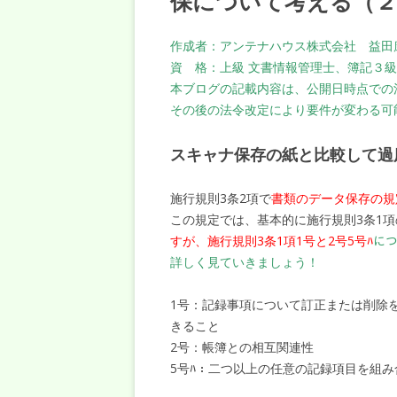
保について考える（２
作成者：アンテナハウス株式会社 益田
資 格：上級 文書情報管理士、簿記３
本ブログの記載内容は、公開日時点での
その後の法令改定により要件が変わる可
スキャナ保存の紙と比較して過
施行規則3条2項で
書類のデータ保存の規
この規定では、基本的に施行規則3条1項
すが、施行規則3条1項1号と2号5号ﾊ
に
詳しく見ていきましょう！
1号：記録事項について訂正または削除
きること
2号：帳簿との相互関連性
5号ﾊ：二つ以上の任意の記録項目を組