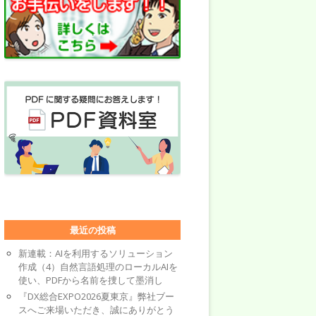
最近の投稿
新連載：AIを利用するソリューション
作成（4）自然言語処理のローカルAIを
使い、PDFから名前を捜して墨消し
『DX総合EXPO2026夏東京』弊社ブー
スへご来場いただき、誠にありがとう