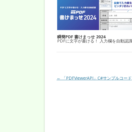
瞬簡PDF 書けまっせ 2024
PDFに文字が書ける！ 入力欄を自動認
投稿ナビゲーション
←
「PDFViewerAPI」C#サンプルコード