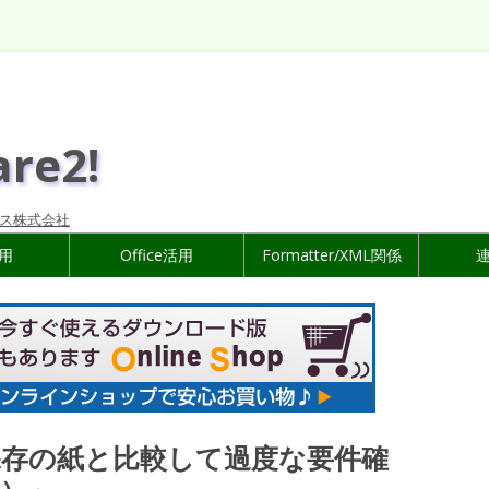
are2!
ス株式会社
活用
Office活用
Formatter/XML関係
保存の紙と比較して過度な要件確