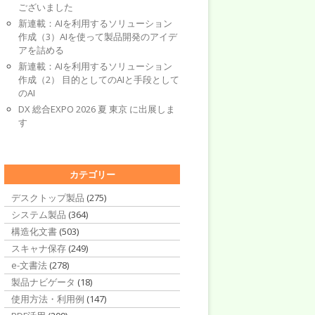
ございました
新連載：AIを利用するソリューション
作成（3）AIを使って製品開発のアイデ
アを詰める
新連載：AIを利用するソリューション
作成（2） 目的としてのAIと手段として
のAI
DX 総合EXPO 2026 夏 東京 に出展しま
す
カテゴリー
デスクトップ製品
(275)
システム製品
(364)
構造化文書
(503)
スキャナ保存
(249)
e-文書法
(278)
製品ナビゲータ
(18)
使用方法・利用例
(147)