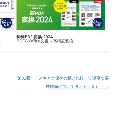
瞬簡PDF 変換 2024
識
PDFをOffice文書へ高精度変換
第82回 「スキャナ保存の紙と比較して過度な要
件確保について考える（３）」
→