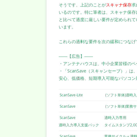
そうです、上記のことが
スキャナ保存
求
いるのです。特に筆者は、スキャナ保存
と比べて過度に厳しい要件が定められて
います。
これらの過剰な要件を次の緩和につなげ
――【広告】――
・アンテナハウスは、中小企業皆様のペ
・「ScanSave（スキャンセーブ）」
安心、低価格、短期導入可能なパソコン
ScanSave-Lite
(ソフト単体)適時
ScanSave
(ソフト単体)業務
ScanSave
適時入力専用
適時入力導入支援パック
タイムスタンプ2,0
ScanSave
業務サイクル＋適