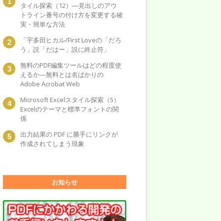
タイル探索（12）―見出しのアウ
トライン番号の付け方を変更する確
実・簡単な方法
「宇多田ヒカル/First Loveの「だろ
う」説「だはー」説に終止符」
無料のPDF編集ツールはどの程度使
えるか―無料とは名ばかりの
Adobe Acrobat Web
Microsoft Excelスタイル探索（5）
Excelのテーマと標準フォントの関
係
出力結果の PDF に勝手にリンクが
作成されてしまう現象
お知らせ