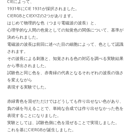
CIEによって、
1931年にCIE 1931が採択されました。
CIERGBとCIEXYZの2つがあります。
はじめて物理的な色（つまり電磁波の波長）と、
心理学的な人間の色覚としての知覚色の関係について、基準が
決められました。
電磁波の波長は前回に述べた目の細胞によって、色として認識
されます。
その波長による刺激と、知覚される色の対応を調べる実験結果
から導出されました。
試験色と同じ色を、赤青緑の代表となるそれぞれの波長の強さ
を変えながら
表現する実験でした。
赤緑青色を混ぜただけではどうしても作り出せない色があり、
負の値を与えることで、単純な合成では作り出せなかった色を
表現することになりました。
実験としては、試験色側に色を混ぜることで実現しました。
これを基にCIERGBが誕生しました。