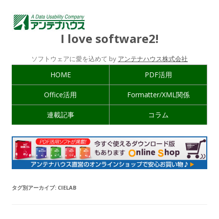
I love software2!
ソフトウェアに愛を込めて by
アンテナハウス株式会社
HOME
PDF活用
Office活用
Formatter/XML関係
連載記事
コラム
タグ別アーカイブ:
CIELAB