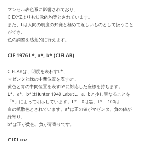
マンセル表色系に影響されており、
CIEXYZよりも知覚的均等とされています。
また、Lは人間の明度の知覚と極めて近しいものとして扱うこと
ができ、
色の調整を感覚的に行えます。
CIE 1976 L*, a*, b* (CIELAB)
CIELABは、明度を表わすL*、
マゼンタと緑の中間位置を表すa*、
黄色と青の中間位置を表すb*に対応した座標を持ちます。
L*、a*、b*はHunter 1948 LabのL、a、bと少し異なることを
「*」によって明示しています。L* = 0は黒、L* = 100は
白の拡散色とされています。a*は正の値がマゼンタ、負の値が
緑寄り、
b*は正が黄色、負が青寄りです。
CIELuv