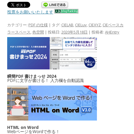
投票をお願いいたします
カテゴリー:
PDF の仕様
| タグ:
CIELAB
,
CIELuv
,
CIEXYZ
,
CIEベースカ
ラースペース
,
色空間
| 投稿日:
2020年5月18日
|
投稿者:
AHEntry
瞬簡PDF 書けまっせ 2024
PDFに文字が書ける！ 入力欄を自動認識
HTML on Word
WebページをWordで作る！