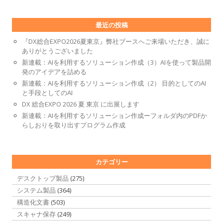
最近の投稿
『DX総合EXPO2026夏東京』弊社ブースへご来場いただき、誠に
ありがとうございました
新連載：AIを利用するソリューション作成（3）AIを使って製品開
発のアイデアを詰める
新連載：AIを利用するソリューション作成（2） 目的としてのAI
と手段としてのAI
DX 総合EXPO 2026 夏 東京 に出展します
新連載：AIを利用するソリューション作成ーフォルダ内のPDFか
らしおりを取り出すプログラム作成
カテゴリー
デスクトップ製品
(275)
システム製品
(364)
構造化文書
(503)
スキャナ保存
(249)