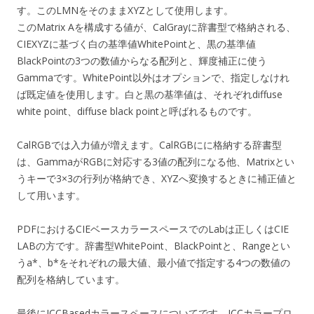
す。このLMNをそのままXYZとして使用します。
このMatrix Aを構成する値が、CalGrayに辞書型で格納される、
CIEXYZに基づく白の基準値WhitePointと、黒の基準値
BlackPointの3つの数値からなる配列と、輝度補正に使う
Gammaです。WhitePoint以外はオプションで、指定しなけれ
ば既定値を使用します。白と黒の基準値は、それぞれdiffuse
white point、diffuse black pointと呼ばれるものです。
CalRGBでは入力値が増えます。CalRGBにに格納する辞書型
は、GammaがRGBに対応する3値の配列になる他、Matrixとい
うキーで3×3の行列が格納でき、XYZへ変換するときに補正値と
して用います。
PDFにおけるCIEベースカラースペースでのLabは正しくはCIE
LABの方です。辞書型WhitePoint、BlackPointと、Rangeとい
うa*、b*をそれぞれの最大値、最小値で指定する4つの数値の
配列を格納しています。
最後にICCBasedカラースペースについてです。ICCカラープロ