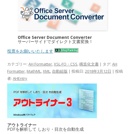
Office Server Document Converter
サーバーサイドでダイレクト文書変換！
投票をお願いいたします
カテゴリー:
AH Formatter
,
XSL-FO・CSS
,
構造化文書
| タグ:
AH
Formatter
,
MathML
,
XML
,
自動組版
| 投稿日:
2018年3月12日
|
投稿
者:
AHEntry
アウトライナー
PDFを解析して しおり・目次を自動生成