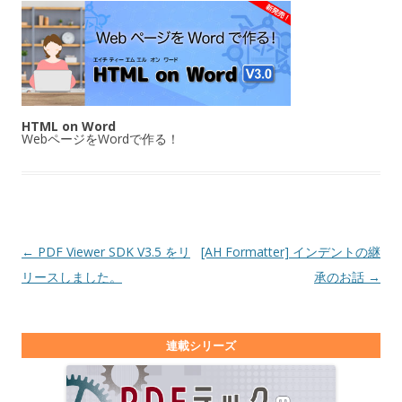
HTML on Word
WebページをWordで作る！
投稿ナビゲーション
←
PDF Viewer SDK V3.5 をリ
[AH Formatter] インデントの継
リースしました。
承のお話
→
連載シリーズ