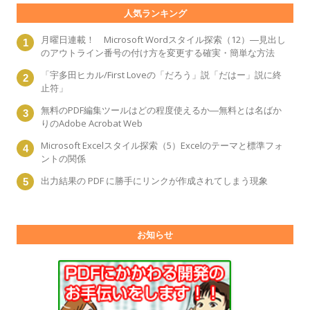
人気ランキング
月曜日連載！ Microsoft Wordスタイル探索（12）―見出し
のアウトライン番号の付け方を変更する確実・簡単な方法
「宇多田ヒカル/First Loveの「だろう」説「だはー」説に終
止符」
無料のPDF編集ツールはどの程度使えるか―無料とは名ばか
りのAdobe Acrobat Web
Microsoft Excelスタイル探索（5）Excelのテーマと標準フォ
ントの関係
出力結果の PDF に勝手にリンクが作成されてしまう現象
お知らせ