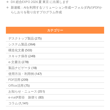
DX 総合EXPO 2026 夏 東京 に出展します
新連載：AIを利用するソリューション作成ーフォルダ内のPDFか
らしおりを取り出すプログラム作成
カテゴリー
デスクトップ製品
(275)
システム製品
(364)
構造化文書
(503)
スキャナ保存
(249)
e-文書法
(278)
製品ナビゲータ
(18)
使用方法・利用例
(147)
PDF活用
(209)
Office活用
(75)
お知らせ・ニュース
(351)
e-na伊那谷 旅便り
(83)
コラム
(1,141)