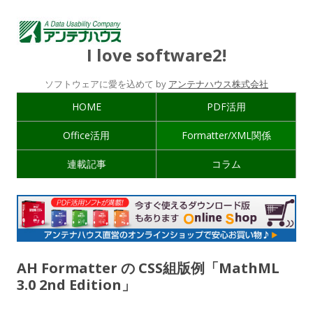
I love software2!
ソフトウェアに愛を込めて by
アンテナハウス株式会社
HOME
PDF活用
Office活用
Formatter/XML関係
連載記事
コラム
AH Formatter の CSS組版例「MathML
3.0 2nd Edition」