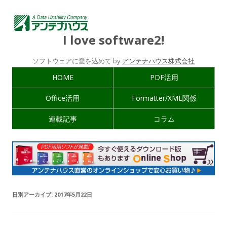
I love software2!
ソフトウェアに愛を込めて by
アンテナハウス株式会社
HOME
PDF活用
Office活用
Formatter/XML関係
連載記事
コラム
日別アーカイブ:
2017年5月22日