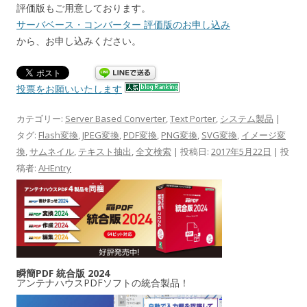
評価版もご用意しております。
サーバベース・コンバーター 評価版のお申し込み
から、お申し込みください。
投票をお願いいたします
カテゴリー:
Server Based Converter
,
Text Porter
,
システム製品
|
タグ:
Flash変換
,
JPEG変換
,
PDF変換
,
PNG変換
,
SVG変換
,
イメージ変
換
,
サムネイル
,
テキスト抽出
,
全文検索
| 投稿日:
2017年5月22日
|
投
稿者:
AHEntry
瞬簡PDF 統合版 2024
アンテナハウスPDFソフトの統合製品！