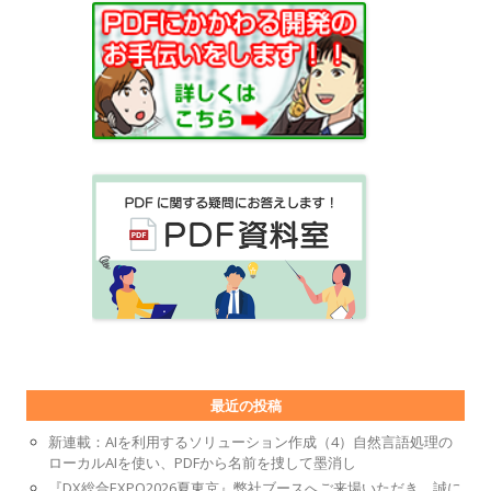
最近の投稿
新連載：AIを利用するソリューション作成（4）自然言語処理の
ローカルAIを使い、PDFから名前を捜して墨消し
『DX総合EXPO2026夏東京』弊社ブースへご来場いただき、誠に