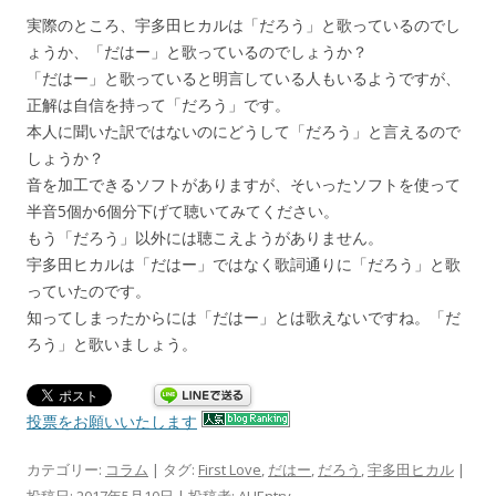
実際のところ、宇多田ヒカルは「だろう」と歌っているのでし
ょうか、「だはー」と歌っているのでしょうか？
「だはー」と歌っていると明言している人もいるようですが、
正解は自信を持って「だろう」です。
本人に聞いた訳ではないのにどうして「だろう」と言えるので
しょうか？
音を加工できるソフトがありますが、そいったソフトを使って
半音5個か6個分下げて聴いてみてください。
もう「だろう」以外には聴こえようがありません。
宇多田ヒカルは「だはー」ではなく歌詞通りに「だろう」と歌
っていたのです。
知ってしまったからには「だはー」とは歌えないですね。「だ
ろう」と歌いましょう。
投票をお願いいたします
カテゴリー:
コラム
| タグ:
First Love
,
だはー
,
だろう
,
宇多田ヒカル
|
投稿日:
2017年5月10日
|
投稿者:
AHEntry