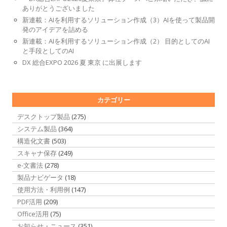
ありがとうございました
新連載：AIを利用するソリューション作成（3）AIを使って製品開
発のアイデアを詰める
新連載：AIを利用するソリューション作成（2） 目的としてのAI
と手段としてのAI
DX 総合EXPO 2026 夏 東京 に出展します
カテゴリー
デスクトップ製品
(275)
システム製品
(364)
構造化文書
(503)
スキャナ保存
(249)
e-文書法
(278)
製品ナビゲータ
(18)
使用方法・利用例
(147)
PDF活用
(209)
Office活用
(75)
お知らせ・ニュース
(351)