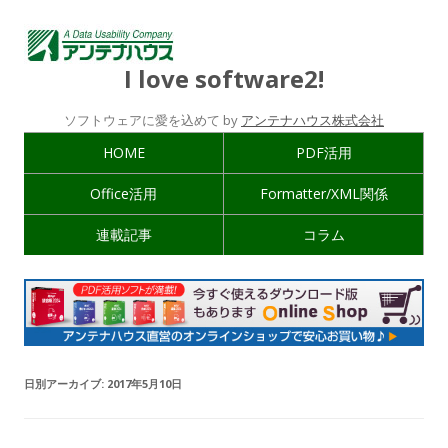
I love software2!
ソフトウェアに愛を込めて by
アンテナハウス株式会社
HOME
PDF活用
Office活用
Formatter/XML関係
連載記事
コラム
日別アーカイブ:
2017年5月10日