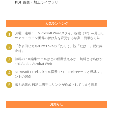
PDF 編集・加工ライブラリ！
人気ランキング
月曜日連載！ Microsoft Wordスタイル探索（12）―見出し
のアウトライン番号の付け方を変更する確実・簡単な方法
「宇多田ヒカル/First Loveの「だろう」説「だはー」説に終
止符」
無料のPDF編集ツールはどの程度使えるか―無料とは名ばか
りのAdobe Acrobat Web
Microsoft Excelスタイル探索（5）Excelのテーマと標準フォ
ントの関係
出力結果の PDF に勝手にリンクが作成されてしまう現象
お知らせ