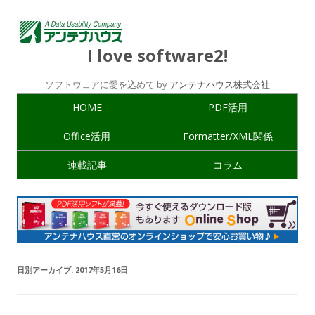
I love software2!
ソフトウェアに愛を込めて by
アンテナハウス株式会社
HOME
PDF活用
Office活用
Formatter/XML関係
連載記事
コラム
日別アーカイブ:
2017年5月16日