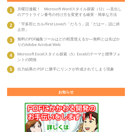
月曜日連載！ Microsoft Wordスタイル探索（12）―見出し
のアウトライン番号の付け方を変更する確実・簡単な方法
「宇多田ヒカル/First Loveの「だろう」説「だはー」説に終
止符」
無料のPDF編集ツールはどの程度使えるか―無料とは名ばか
りのAdobe Acrobat Web
Microsoft Excelスタイル探索（5）Excelのテーマと標準フォ
ントの関係
出力結果の PDF に勝手にリンクが作成されてしまう現象
お知らせ