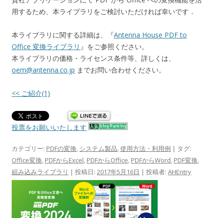
用するため、本ライブラリをご検討いただければ幸いです．
本ライブラリに関する詳細は、『
Antenna House PDF to
Office 変換ライブラリ
』をご参照ください。
本ライブラリの価格・ライセンス条件等、詳しくは、
oem@antenna.co.jp
までお問い合わせください。
<< ご紹介(1)
投票をお願いいたします
カテゴリー:
PDFの変換
,
システム製品
,
使用方法・利用例
| タグ:
Office変換
,
PDFからExcel
,
PDFからOffice
,
PDFからWord
,
PDF変換
,
組み込みライブラリ
| 投稿日:
2017年5月16日
|
投稿者:
AHEntry