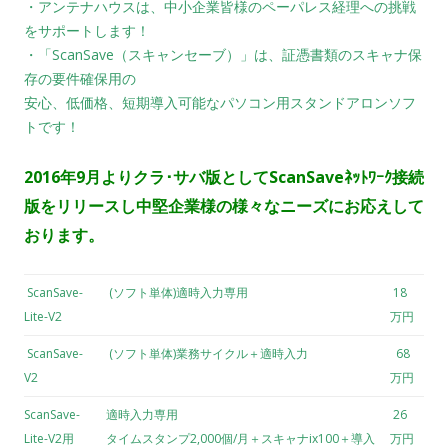
・アンテナハウスは、中小企業皆様のペーパレス経理への挑戦
をサポートします！
・「ScanSave（スキャンセーブ）」は、証憑書類のスキャナ保
存の要件確保用の
安心、低価格、短期導入可能なパソコン用スタンドアロンソフ
トです！
2016年9月よりクラ･サバ版としてScanSaveﾈｯﾄﾜｰｸ接続
版をリリースし中堅企業様の様々なニーズにお応えして
おります。
ScanSave-
(ソフト単体)適時入力専用
18
Lite-V2
万円
ScanSave-
(ソフト単体)業務サイクル＋適時入力
68
V2
万円
ScanSave-
適時入力専用
26
Lite-V2用
タイムスタンプ2,000個/月＋スキャナix100＋導入
万円