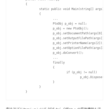
	{

		static public void Main(string[] args)

		{

			...

			PtoObj p_obj = null;

			p_obj = new PtoObj();

			p_obj.setDocumentPath(args[0], "");

			p_obj.setOutputFilePath(args[1]);

			p_obj.setPrinterName(args[2]);

			p_obj.setOptionFilePath(args[3]);

			p_obj.doConvert();

			...

			finally

			{

				if (p_obj != null)

					p_obj.Dispose();

			}

		}

貴社アプリケーションにて PDF から Office への変換機能を活