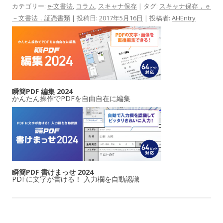
カテゴリー:
e-文書法
,
コラム
,
スキャナ保存
| タグ:
スキャナ保存，ｅ
－文書法，証憑書類
| 投稿日:
2017年5月16日
|
投稿者:
AHEntry
瞬簡PDF 編集 2024
かんたん操作でPDFを自由自在に編集
瞬簡PDF 書けまっせ 2024
PDFに文字が書ける！ 入力欄を自動認識