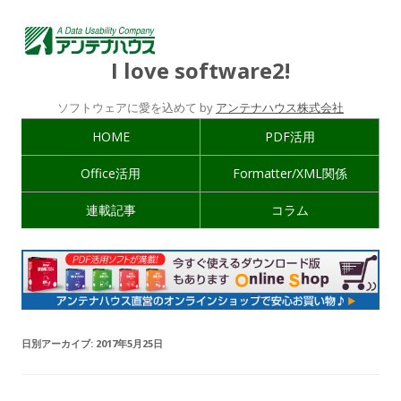
I love software2!
ソフトウェアに愛を込めて by
アンテナハウス株式会社
HOME
PDF活用
Office活用
Formatter/XML関係
連載記事
コラム
日別アーカイブ:
2017年5月25日