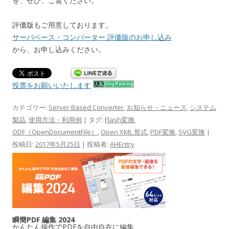
を、ぜひ、ご覧ください。
評価版もご用意しております。
サーバベース・コンバーター 評価版のお申し込み
から、お申し込みください。
投票をお願いいたします
カテゴリー:
Server Based Converter
,
お知らせ・ニュース
,
システム
製品
,
使用方法・利用例
| タグ:
Flash変換
,
ODF（OpenDocumentFile）
,
Open XML 形式
,
PDF変換
,
SVG変換
|
投稿日:
2017年5月25日
|
投稿者:
AHEntry
瞬簡PDF 編集 2024
かんたん操作でPDFを自由自在に編集