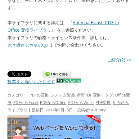
るなど、主に土木・会計システムでご採用をいただいておりま
す。
本ライブラリに関する詳細は、『
Antenna House PDF to
Office 変換ライブラリ
』 をご参照ください。
本ライブラリの価格・ライセンス条件等、詳しくは、
oem@antenna.co.jp
までお問い合わせください。
ご紹介(2) >>
投票をお願いいたします
カテゴリー:
PDFの変換
,
システム製品
,
瞬簡PDF 変換
| タグ:
Office変
換
,
PDFからExcel
,
PDFからOffice
,
PDFからWord
,
PDF変換
,
組み込み
ライブラリ
| 投稿日:
2017年5月15日
|
投稿者:
AHEntry