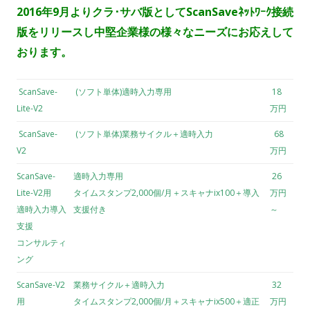
2016年9月よりクラ･サバ版としてScanSaveﾈｯﾄﾜｰｸ接続
版をリリースし中堅企業様の様々なニーズにお応えして
おります。
ScanSave-
(ソフト単体)適時入力専用
18
Lite-V2
万円
ScanSave-
(ソフト単体)業務サイクル＋適時入力
68
V2
万円
ScanSave-
適時入力専用
26
Lite-V2用
タイムスタンプ2,000個/月＋スキャナix100＋導入
万円
適時入力導入
支援付き
～
支援
コンサルティ
ング
ScanSave-V2
業務サイクル＋適時入力
32
用
タイムスタンプ2,000個/月＋スキャナix500＋適正
万円