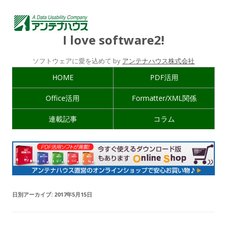
I love software2!
ソフトウェアに愛を込めて by
アンテナハウス株式会社
HOME
PDF活用
Office活用
Formatter/XML関係
連載記事
コラム
日別アーカイブ:
2017年5月15日