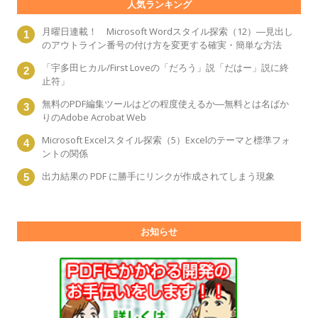
人気ランキング
月曜日連載！ Microsoft Wordスタイル探索（12）―見出し
のアウトライン番号の付け方を変更する確実・簡単な方法
「宇多田ヒカル/First Loveの「だろう」説「だはー」説に終
止符」
無料のPDF編集ツールはどの程度使えるか―無料とは名ばか
りのAdobe Acrobat Web
Microsoft Excelスタイル探索（5）Excelのテーマと標準フォ
ントの関係
出力結果の PDF に勝手にリンクが作成されてしまう現象
お知らせ