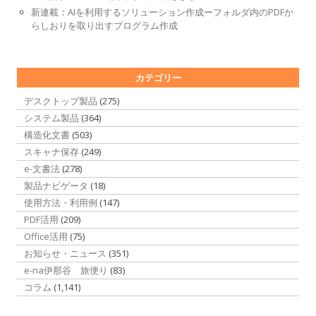
新連載：AIを利用するソリューション作成ーフォルダ内のPDFか
らしおりを取り出すプログラム作成
カテゴリー
デスクトップ製品
(275)
システム製品
(364)
構造化文書
(503)
スキャナ保存
(249)
e-文書法
(278)
製品ナビゲータ
(18)
使用方法・利用例
(147)
PDF活用
(209)
Office活用
(75)
お知らせ・ニュース
(351)
e-na伊那谷 旅便り
(83)
コラム
(1,141)