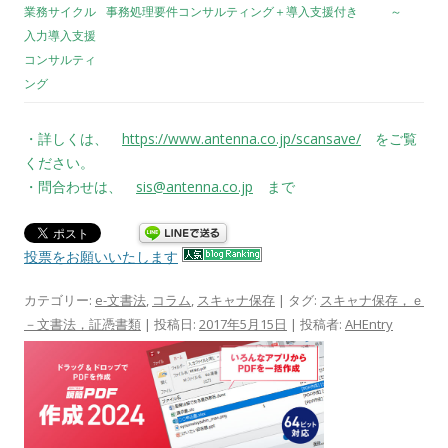
業務サイクル
事務処理要件コンサルティング＋導入支援付き
～
入力導入支援
コンサルティ
ング
・詳しくは、
https://www.antenna.co.jp/scansave/
をご覧
ください。
・問合わせは、
sis@antenna.co.jp
まで
投票をお願いいたします
カテゴリー:
e-文書法
,
コラム
,
スキャナ保存
| タグ:
スキャナ保存，ｅ
－文書法，証憑書類
| 投稿日:
2017年5月15日
|
投稿者:
AHEntry