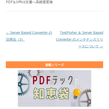
PDFをOffice文書へ高精度変換
投稿ナビゲーション
←
Server Based Converter の
TextPorter ＆ Server Based
活用法（3）
Converter のメンテナンスリリ
ースについて
→
連載シリーズ