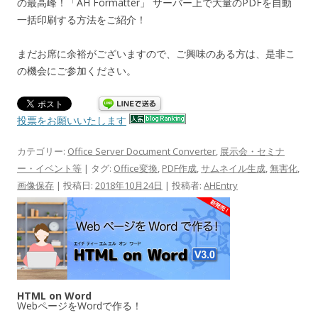
の最高峰！「AH Formatter」 サーバー上で大量のPDFを自動
一括印刷する方法をご紹介！
まだお席に余裕がございますので、ご興味のある方は、是非こ
の機会にご参加ください。
投票をお願いいたします
カテゴリー:
Office Server Document Converter
,
展示会・セミナ
ー・イベント等
| タグ:
Office変換
,
PDF作成
,
サムネイル生成
,
無害化
,
画像保存
| 投稿日:
2018年10月24日
|
投稿者:
AHEntry
HTML on Word
WebページをWordで作る！