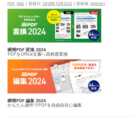
PDF
,
XML
| 投稿日:
2018年10月25日
|
投稿者:
AHEntry
瞬簡PDF 変換 2024
PDFをOffice文書へ高精度変換
瞬簡PDF 編集 2024
かんたん操作でPDFを自由自在に編集