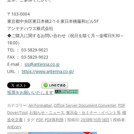
〒103-0004
東京都中央区東日本橋2-1-6 東日本橋藤和ビル5F
アンテナハウス株式会社
◆ご購入に関するお問い合わせ（祝日を除く月～金曜日9:30～
18:00）
TEL ： 03-5829-9021
FAX ： 03-5829-9023
E-mail：
sis@antenna.co.jp
URL ：
https://www.antenna.co.jp/
投票をお願いいたします
カテゴリー:
AH Formatter
,
Office Server Document Converter
,
PDF
Driver/Tool
,
お知らせ・ニュース
,
展示会・セミナー・イベント等
,
構
造化文書
| タグ:
PDF
,
PDF再利用
| 投稿日:
2018年10月18日
|
投稿者:
AHEntry