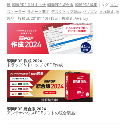
換
,
瞬簡PDF 書けまっせ
,
瞬簡PDF 統合版
,
瞬簡PDF 編集
| タグ:
イン
ストーラー
,
サポート期間
,
デスクトップ製品
,
パソコン
,
入れ替え
,
旧
製品
| 投稿日:
2018年10月19日
|
投稿者:
AHEntry
瞬簡PDF 作成 2024
ドラッグ＆ドロップでPDF作成
瞬簡PDF 統合版 2024
アンテナハウスPDFソフトの統合製品！