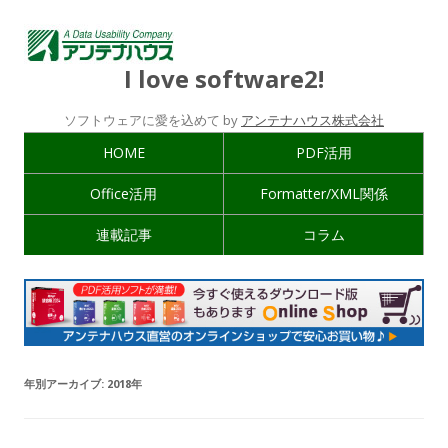
I love software2!
ソフトウェアに愛を込めて by
アンテナハウス株式会社
HOME
PDF活用
Office活用
Formatter/XML関係
連載記事
コラム
年別アーカイブ:
2018年