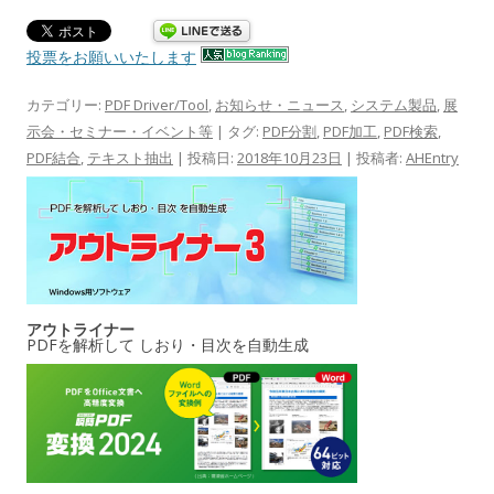
投票をお願いいたします
カテゴリー:
PDF Driver/Tool
,
お知らせ・ニュース
,
システム製品
,
展
示会・セミナー・イベント等
| タグ:
PDF分割
,
PDF加工
,
PDF検索
,
PDF結合
,
テキスト抽出
| 投稿日:
2018年10月23日
|
投稿者:
AHEntry
アウトライナー
PDFを解析して しおり・目次を自動生成