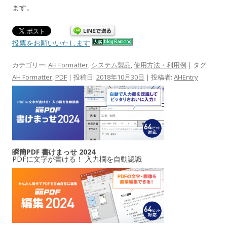
ます。
投票をお願いいたします
カテゴリー:
AH Formatter
,
システム製品
,
使用方法・利用例
| タグ:
AH Formatter
,
PDF
| 投稿日:
2018年10月30日
|
投稿者:
AHEntry
瞬簡PDF 書けまっせ 2024
PDFに文字が書ける！ 入力欄を自動認識