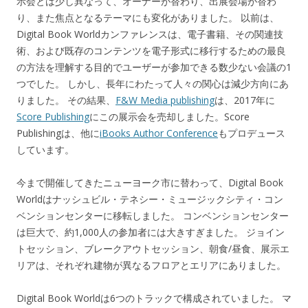
示会とは少し異なって、オーナーが替わり、出展会場が替わ
り、また焦点となるテーマにも変化がありました。 以前は、
Digital Book Worldカンファレンスは、電子書籍、その関連技
術、および既存のコンテンツを電子形式に移行するための最良
の方法を理解する目的でユーザーが参加できる数少ない会議の1
つでした。 しかし、長年にわたって人々の関心は減少方向にあ
りました。 その結果、
F&W Media publishing
は、2017年に
Score Publishing
にこの展示会を売却しました。Score
Publishingは、他に
iBooks Author Conference
もプロデュース
しています。
今まで開催してきたニューヨーク市に替わって、Digital Book
Worldはナッシュビル・テネシー・ミュージックシティ・コン
ベンションセンターに移転しました。 コンベンションセンター
は巨大で、約1,000人の参加者には大きすぎました。 ジョイン
トセッション、ブレークアウトセッション、朝食/昼食、展示エ
リアは、それぞれ建物が異なるフロアとエリアにありました。
Digital Book Worldは6つのトラックで構成されていました。 マ