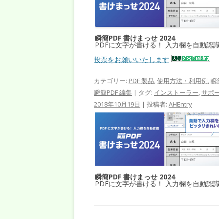
瞬簡PDF 書けまっせ 2024
PDFに文字が書ける！ 入力欄を自動認
投票をお願いいたします
カテゴリー:
PDF 製品
,
使用方法・利用例
,
瞬
瞬簡PDF 編集
| タグ:
インストーラー
,
サポ
2018年10月19日
|
投稿者:
AHEntry
瞬簡PDF 書けまっせ 2024
PDFに文字が書ける！ 入力欄を自動認