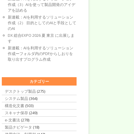
作成（3）AIを使って製品開発のアイデ
アを詰める
新連載：AIを利用するソリューション
作成（2） 目的としてのAIと手段として
のAI
DX 総合EXPO 2026 夏 東京 に出展しま
す
新連載：AIを利用するソリューション
作成ーフォルダ内のPDFからしおりを
取り出すプログラム作成
カテゴリー
デスクトップ製品
(275)
システム製品
(364)
構造化文書
(503)
スキャナ保存
(249)
e-文書法
(278)
製品ナビゲータ
(18)