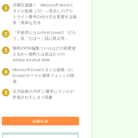
月曜日連載！ Microsoft Wordス
タイル探索（12）―見出しのアウ
トライン番号の付け方を変更する確
実・簡単な方法
「宇多田ヒカル/First Loveの「だろ
う」説「だはー」説に終止符」
無料のPDF編集ツールはどの程度使
えるか―無料とは名ばかりの
Adobe Acrobat Web
Microsoft Excelスタイル探索（5）
Excelのテーマと標準フォントの関
係
出力結果の PDF に勝手にリンクが
作成されてしまう現象
お知らせ