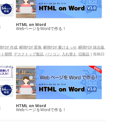
HTML on Word
識
WebページをWordで作る！
簡PDF 作成
,
瞬簡PDF 変換
,
瞬簡PDF 書けまっせ
,
瞬簡PDF 統合版
,
ート期間
,
デスクトップ製品
,
パソコン
,
入れ替え
,
旧製品
| 投稿日:
HTML on Word
識
WebページをWordで作る！