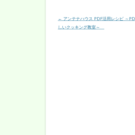
投稿ナビゲーション
←
アンテナハウス PDF活用レシピ ～PD
しいクッキング教室～