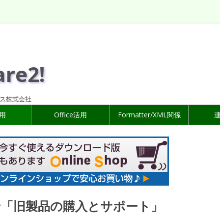
are2!
ス株式会社
活用
Office活用
Formatter/XML関係
「旧製品の購入とサポート」