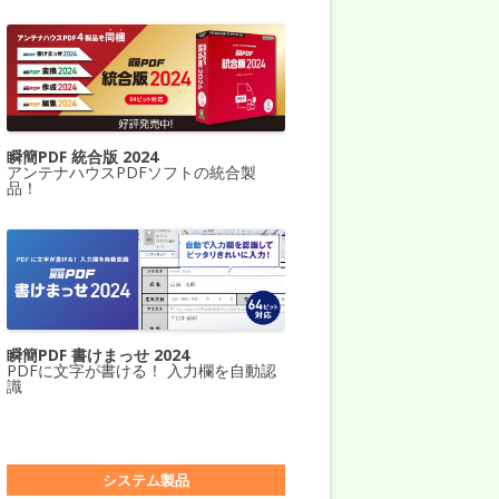
瞬簡PDF 統合版 2024
アンテナハウスPDFソフトの統合製
品！
瞬簡PDF 書けまっせ 2024
PDFに文字が書ける！ 入力欄を自動認
識
システム製品