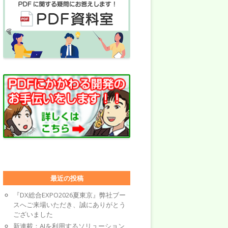
最近の投稿
『DX総合EXPO2026夏東京』弊社ブー
スへご来場いただき、誠にありがとう
ございました
新連載：AIを利用するソリューション