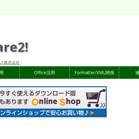
are2!
ス株式会社
活用
Office活用
Formatter/XML関係