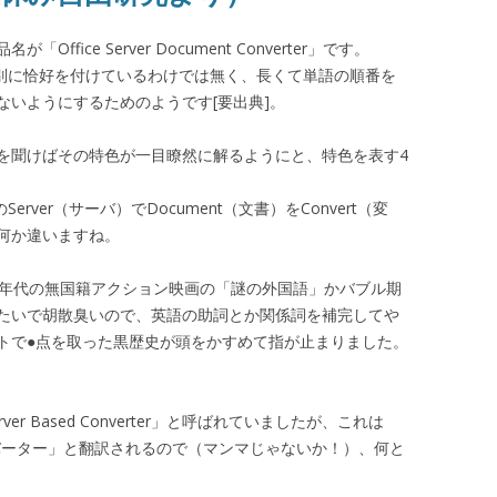
ice Server Document Converter」です。
、別に恰好を付けているわけでは無く、長くて単語の順番を
ないようにするためのようです[要出典]。
を聞けばその特色が一目瞭然に解るようにと、特色を表す4
erver（サーバ）でDocument（文書）をConvert（変
何か違いますね。
0年代の無国籍アクション映画の「謎の外国語」かバブル期
たいで胡散臭いので、英語の助詞とか関係詞を補完してや
トで●点を取った黒歴史が頭をかすめて指が止まりました。
r Based Converter」と呼ばれていましたが、これは
ンバーター」と翻訳されるので（マンマじゃないか！）、何と