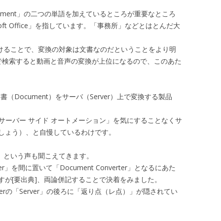
ocument」の二つの単語を加えているところが重要なところ
soft Office」を指しています。「事務所」などとはとんだ大
er」と続けることで、変換の対象は文書なのだということをより明
r」で検索すると動画と音声の変換が上位になるので、このあた
ce）の文書（Document）をサーバ（Server）上で変換する製品
ffice サーバー サイド オートメーション」を気にすることなくサ
しょう）、と自慢しているわけです。
は、という声も聞こえてきます。
rver」を間に置いて「Document Converter」となるにあた
すが[要出典]、両論併記することで決着をみました。
Converterの「Server」の後ろに「返り点（レ点）」が隠されてい
」