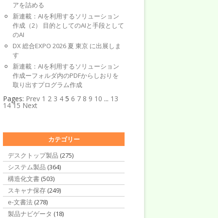
アを詰める
新連載：AIを利用するソリューション
作成（2） 目的としてのAIと手段として
のAI
DX 総合EXPO 2026 夏 東京 に出展しま
す
新連載：AIを利用するソリューション
作成ーフォルダ内のPDFからしおりを
取り出すプログラム作成
Pages:
Prev
1
2
3
4
5
6
7
8
9
10
...
13
14
15
Next
カテゴリー
デスクトップ製品
(275)
システム製品
(364)
構造化文書
(503)
スキャナ保存
(249)
e-文書法
(278)
製品ナビゲータ
(18)