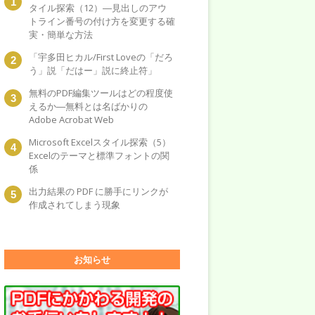
タイル探索（12）―見出しのアウ
トライン番号の付け方を変更する確
実・簡単な方法
「宇多田ヒカル/First Loveの「だろ
う」説「だはー」説に終止符」
無料のPDF編集ツールはどの程度使
えるか―無料とは名ばかりの
Adobe Acrobat Web
Microsoft Excelスタイル探索（5）
Excelのテーマと標準フォントの関
係
出力結果の PDF に勝手にリンクが
作成されてしまう現象
お知らせ