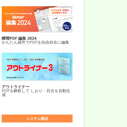
瞬簡PDF 編集 2024
かんたん操作でPDFを自由自在に編集
アウトライナー
PDFを解析して しおり・目次を自動生
成
システム製品