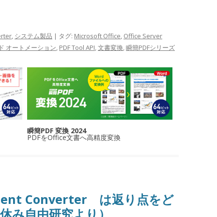
rter
,
システム製品
| タグ:
Microsoft Office
,
Office Server
サイド オートメーション
,
PDF Tool API
,
文書変換
,
瞬簡PDFシリーズ
瞬簡PDF 変換 2024
PDFをOffice文書へ高精度変換
cument Converter は返り点をど
休み自由研究より）