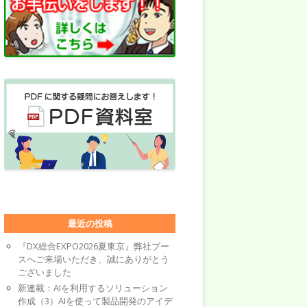
最近の投稿
『DX総合EXPO2026夏東京』弊社ブー
スへご来場いただき、誠にありがとう
ございました
新連載：AIを利用するソリューション
作成（3）AIを使って製品開発のアイデ