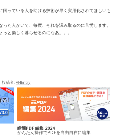
に困っている人を助ける技術が早く実用化されてほしいも
なった人がいて、毎度、それを汲み取るのに苦労します。
ょっと楽しく暮らせるのになあ。。。
|
投稿者:
AHEntry
瞬簡PDF 編集 2024
かんたん操作でPDFを自由自在に編集