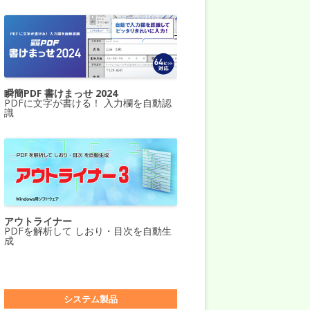
瞬簡PDF 書けまっせ 2024
PDFに文字が書ける！ 入力欄を自動認
識
アウトライナー
PDFを解析して しおり・目次を自動生
成
システム製品