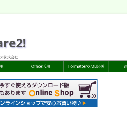
are2!
ス株式会社
活用
Office活用
Formatter/XML関係