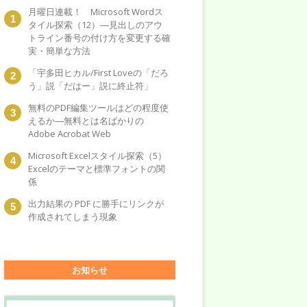
月曜日連載！ Microsoft Wordス
タイル探索（12）―見出しのアウ
トライン番号の付け方を変更する確
実・簡単な方法
「宇多田ヒカル/First Loveの「だろ
う」説「だはー」説に終止符」
無料のPDF編集ツールはどの程度使
えるか―無料とは名ばかりの
Adobe Acrobat Web
Microsoft Excelスタイル探索（5）
Excelのテーマと標準フォントの関
係
出力結果の PDF に勝手にリンクが
作成されてしまう現象
お知らせ