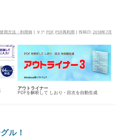
使用方法・利用例
| タグ:
PDF
,
PDF再利用
| 投稿日:
2018年7月
アウトライナー
識
PDFを解析して しおり・目次を自動生成
ーグル！