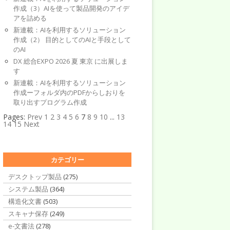
作成（3）AIを使って製品開発のアイデ
アを詰める
新連載：AIを利用するソリューション
作成（2） 目的としてのAIと手段として
のAI
DX 総合EXPO 2026 夏 東京 に出展しま
す
新連載：AIを利用するソリューション
作成ーフォルダ内のPDFからしおりを
取り出すプログラム作成
Pages:
Prev
1
2
3
4
5
6
7
8
9
10
...
13
14
15
Next
カテゴリー
デスクトップ製品
(275)
システム製品
(364)
構造化文書
(503)
スキャナ保存
(249)
e-文書法
(278)