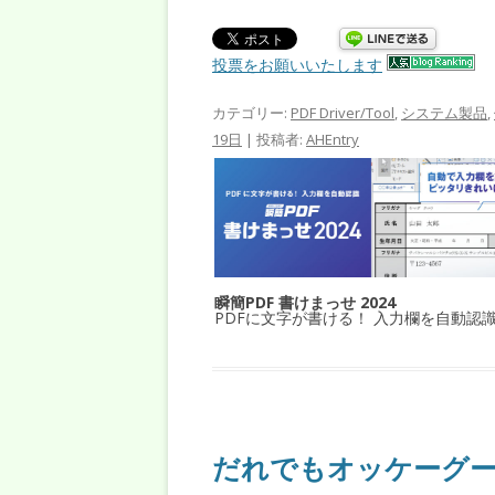
投票をお願いいたします
カテゴリー:
PDF Driver/Tool
,
システム製品
,
19日
|
投稿者:
AHEntry
瞬簡PDF 書けまっせ 2024
PDFに文字が書ける！ 入力欄を自動認
だれでもオッケーグ