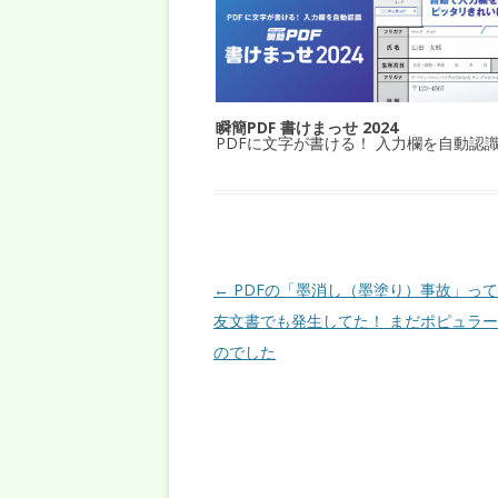
瞬簡PDF 書けまっせ 2024
PDFに文字が書ける！ 入力欄を自動認
投稿ナビゲーション
←
PDFの「墨消し（墨塗り）事故」っ
友文書でも発生してた！ まだポピュラ
のでした