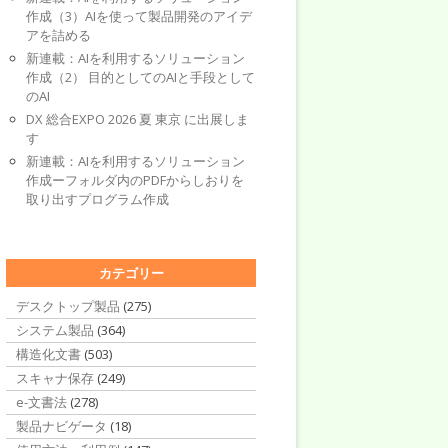
作成（3）AIを使って製品開発のアイデ
アを詰める
新連載：AIを利用するソリューション
作成（2） 目的としてのAIと手段として
のAI
DX 総合EXPO 2026 夏 東京 に出展しま
す
新連載：AIを利用するソリューション
作成ーフォルダ内のPDFからしおりを
取り出すプログラム作成
カテゴリー
デスクトップ製品
(275)
システム製品
(364)
構造化文書
(503)
スキャナ保存
(249)
e-文書法
(278)
製品ナビゲータ
(18)