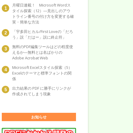
月曜日連載！ Microsoft Wordス
タイル探索（12）―見出しのアウ
トライン番号の付け方を変更する確
実・簡単な方法
「宇多田ヒカル/First Loveの「だろ
う」説「だはー」説に終止符」
無料のPDF編集ツールはどの程度使
えるか―無料とは名ばかりの
Adobe Acrobat Web
Microsoft Excelスタイル探索（5）
Excelのテーマと標準フォントの関
係
出力結果の PDF に勝手にリンクが
作成されてしまう現象
お知らせ