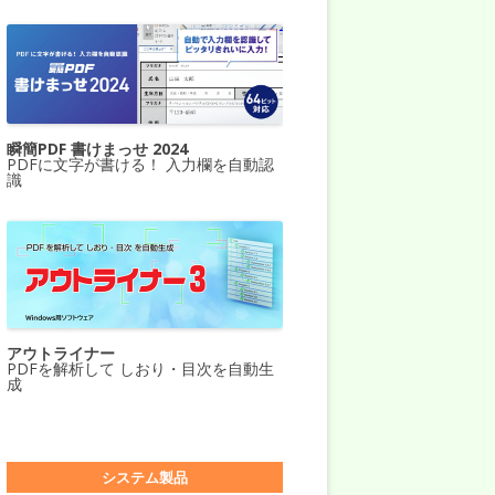
瞬簡PDF 書けまっせ 2024
PDFに文字が書ける！ 入力欄を自動認
識
アウトライナー
PDFを解析して しおり・目次を自動生
成
システム製品