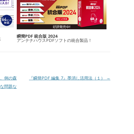
瞬簡PDF 統合版 2024
識
アンテナハウスPDFソフトの統合製品！
て、例の森
『瞬簡PDF 編集 7』墨消し活用法（１）
→
ーな問題な